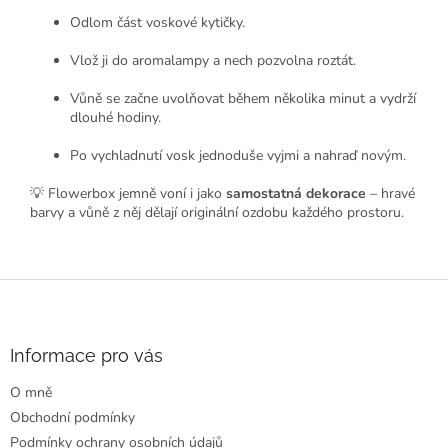
Odlom část voskové kytičky.
Vlož ji do aromalampy a nech pozvolna roztát.
Vůně se začne uvolňovat během několika minut a vydrží
dlouhé hodiny.
Po vychladnutí vosk jednoduše vyjmi a nahraď novým.
💡 Flowerbox jemně voní i jako
samostatná dekorace
– hravé
barvy a vůně z něj dělají originální ozdobu každého prostoru.
Z
á
p
a
Informace pro vás
t
O mně
í
Obchodní podmínky
Podmínky ochrany osobních údajů