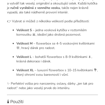
a vytváří tak veselý, originální a okouzlující celek. Každá kytička
je
ručně vyráběná z vonného vosku
, takže nejen krásně
vypadá, ale také nádherně provoní interiér.
👉 Vybrat si můžeš z několika velikostí podle příležitosti:
Velikost S
– jedna vosková kytička v roztomilém
kornoutku 🎀, ideální jako drobná pozornost.
Velikost M
– flowerbox se 4–5 voskovými květinkami
🌸, hravý dárek pro radost.
Velikost L
– bohatší flowerbox s 8–9 květinkami 🌷,
krásná dekorace i dárek.
Velikost XL
– luxusní flowerbox s 10–15 květinkami 💐,
který ohromí svou barevností i vůní.
✨ Perfektní volba pro narozeniny, oslavy, dárky „jen tak pro
radost“ nebo jako veselý prvek do interiéru.
🕯 Použití