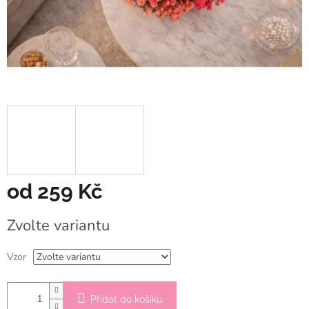
od
259 Kč
Měrná
Zvolte variantu
cena:
Vzor
Přidat do košíku