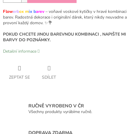
Flow
erb
ox m
ix b
arev
– voňavé voskové kytičky v hravé kombinaci
barev. Radostná dekorace i originální dárek, který nikdy neuvadne a
provoní každý domov. ✨💐
POKUD CHCETE JINOU BAREVNOU KOMBINACI , NAPIŠTE MI
BARVY DO POZNÁMKY.
Detailní informace
ZEPTAT SE
SDÍLET
RUČNĚ VYROBENO V ČR
Všechny produkty vyrábíme ručně.
DOPRAVA ZDARMA