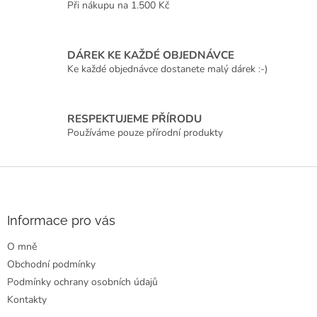
Při nákupu na 1.500 Kč
DÁREK KE KAŽDÉ OBJEDNÁVCE
Ke každé objednávce dostanete malý dárek :-)
RESPEKTUJEME PŘÍRODU
Používáme pouze přírodní produkty
Z
á
p
a
Informace pro vás
t
O mně
í
Obchodní podmínky
Podmínky ochrany osobních údajů
Kontakty