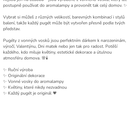
postupně používat do aromalampy a provonět tak celý domov. ✨
Vybrat si můžeš z různých velikostí, barevných kombinací i stylů
balení, takže každý pugét může být vytvořen přesně podle tvých
představ.
Pugéty z vonných vosků jsou perfektním dárkem k narozeninám,
výročí, Valentýnu, Dni matek nebo jen tak pro radost. Potěší
každého, kdo miluje květiny, estetické dekorace a útulnou
atmosféru domova. 🌸🕯️
✨ Ruční výroba
✨ Originální dekorace
✨ Vonné vosky do aromalampy
✨ Květiny, které nikdy nezvadnou
✨ Každý pugét je originál 💗