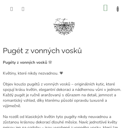
Přejít
NÁKUP
na
obsah
KOŠÍK
Pugét z vonných vosků
Pugéty z vonných vosků
🌸
Květiny, které nikdy nezvadnou. 💗
Objev kouzlo pugétů z vonných vosků – originálních kytic, které
spojují krásu květin, elegantní dekoraci a nádhernou vůni v jednom.
Každý pugét je ručně aranžovaný s důrazem na detail, jemnost a
romantický vzhled, díky kterému působí opravdu luxusně a
výjimečně.
Na rozdíl od klasických květin tyto pugéty nikdy neuvadnou a
zůstanou krásnou dekorací dlouhé měsíce. Navíc jednotlivé květy
nejsou jen na ozdobu – jsou vyrobené z vonného vosku, který lze