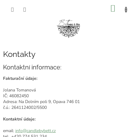
Přejít
NÁKUP
na
obsah
KOŠÍK
Kontakty
Kontaktní informace:
Fakturační údaje:
Jolana Tomanová
IČ:
46082450
Adresa:
Na Dolním poli 9, Opava 746 01
č.ú.: 2641124002/5500
Kontaktní údaje:
email:
info@candlebybett.cz
tel:
+420 774 531 234