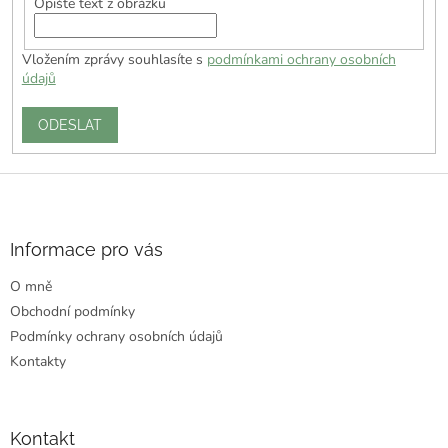
Opište text z obrázku
Vložením zprávy souhlasíte s
podmínkami ochrany osobních
údajů
ODESLAT
Z
á
p
a
Informace pro vás
t
O mně
í
Obchodní podmínky
Podmínky ochrany osobních údajů
Kontakty
Kontakt