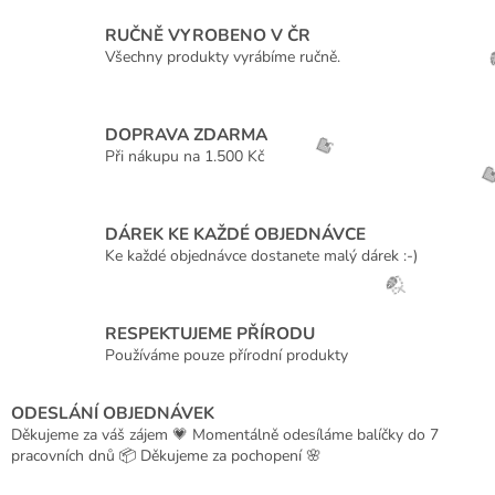
ě
RUČNĚ VYROBENO V ČR
t
Všechny produkty vyrábíme ručně.
ě
v
DOPRAVA ZDARMA
ů
Při nákupu na 1.500 Kč
n
í
🍓
DÁREK KE KAŽDÉ OBJEDNÁVCE

Ke každé objednávce dostanete malý dárek :-)
RESPEKTUJEME PŘÍRODU
🍃
Používáme pouze přírodní produkty
ODESLÁNÍ OBJEDNÁVEK
Děkujeme za váš zájem 💗 Momentálně odesíláme balíčky do 7
pracovních dnů 📦 Děkujeme za pochopení 🌸