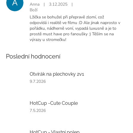
A
Anna
|
3.12.2025
|
Boží
Lžička se bohužel při přepravě zlomí, což
odpovídá i realitě ve filmu :D Ale jinak naprosto v
pořádku, nádherně voní, vypadá luxusně a je to
prostě must have pro fanoušky :) Těším se na
výrazy u stromečku!
Poslední hodnocení
Otvírák na plechovky 2v1
Hodnocení
9.7.2026
produktu
je
5
HotCup -Cute Couple
z
5
Hodnocení
7.5.2026
hvězdiček.
produktu
je
5
HotCup - Vlastní polep
z