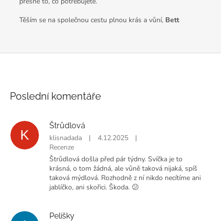
přesně to, co potřebujete.
Těším se na společnou cestu plnou krás a vůní,
Bett
Poslední komentáře
Štrůdlová
K
klisnadada
|
4.12.2025
|
Recenze
Štrůdlová došla před pár týdny. Svíčka je to
krásná, o tom žádná, ale vůně taková nijaká, spíš
taková mýdlová. Rozhodně z ní nikdo necítíme ani
jablíčko, ani skořici. Škoda. 😕
Pelíšky