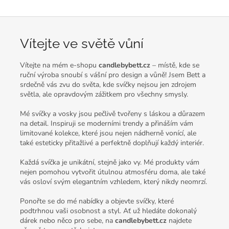
Vítejte ve světě vůní
Vítejte na mém e-shopu
candlebybett.cz
– místě, kde se
ruční výroba snoubí s vášní pro design a vůně! Jsem Bett a
srdečně vás zvu do světa, kde svíčky nejsou jen zdrojem
světla, ale opravdovým zážitkem pro všechny smysly.
Mé svíčky a vosky jsou pečlivě tvořeny s láskou a důrazem
na detail. Inspiruji se moderními trendy a přináším vám
limitované kolekce, které jsou nejen nádherně vonící, ale
také esteticky přitažlivé a perfektně doplňují každý interiér.
Každá svíčka je unikátní, stejně jako vy. Mé produkty vám
nejen pomohou vytvořit útulnou atmosféru doma, ale také
vás osloví svým elegantním vzhledem, který nikdy neomrzí.
Ponořte se do mé nabídky a objevte svíčky, které
podtrhnou vaši osobnost a styl. Ať už hledáte dokonalý
dárek nebo něco pro sebe, na
candlebybett.cz
najdete