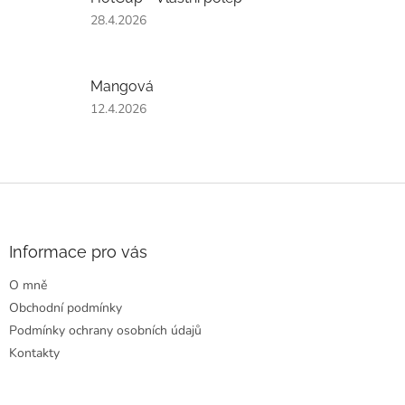
5
Hodnocení
28.4.2026
hvězdiček.
produktu
je
5
Mangová
z
5
Hodnocení
12.4.2026
hvězdiček.
produktu
je
4
z
Z
5
á
hvězdiček.
p
a
Informace pro vás
t
O mně
í
Obchodní podmínky
Podmínky ochrany osobních údajů
Kontakty