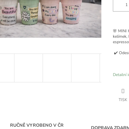
🌸 MINI
kelímek, 
espresso,
✔️ Odesí
Detailní 
TISK
RUČNĚ VYROBENO V ČR
DOPRAVA ZDAR