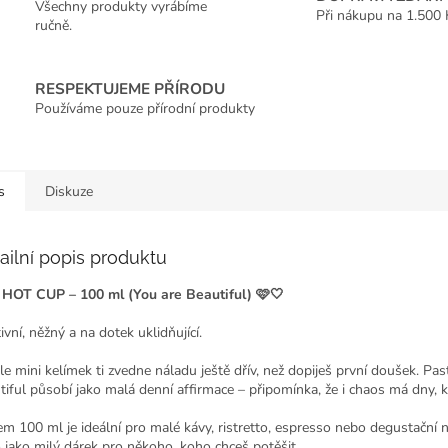
Všechny produkty vyrábíme
Při nákupu na 1.500 
ručně.
RESPEKTUJEME PŘÍRODU
Používáme pouze přírodní produkty
s
Diskuze
ailní popis produktu
 HOT CUP – 100 ml (You are Beautiful) 🩷🤍
ivní, něžný a na dotek uklidňující.
le mini kelímek ti zvedne náladu ještě dřív, než dopiješ první doušek. Pas
tiful působí jako malá denní affirmace – připomínka, že i chaos má dny, 
m 100 ml je ideální pro malé kávy, ristretto, espresso nebo degustační ná
 jako milý dárek pro někoho, koho chceš potěšit.