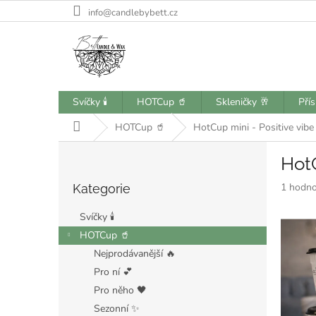
Přejít
info@candlebybett.cz
na
obsah
Svíčky 🕯️
HOTCup 🥤
Skleničky 🥂
Pří
Domů
HOTCup 🥤
HotCup mini - Positive vibe
P
HotC
o
Přeskočit
s
Průměr
1 hodno
Kategorie
kategorie
t
hodnoce
r
produkt
Svíčky 🕯️
a
je
HOTCup 🥤
n
5,0
Nejprodávanější 🔥
z
n
5
í
Pro ní 💕
hvězdiče
p
Pro něho 🖤
a
Sezonní ✨