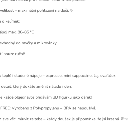
 velikost – maximální pohlazení na duši. ✨
 o kelímek:
ápoj max. 80–85 °C
evhodný do myčky a mikrovlnky
tí pouze ručně
a teplé i studené nápoje – espresso, mini cappuccino, čaj, svařáček.
 detail, který dokáže změnit náladu i den.
e každé objednávce přidávám 3D figurku jako dárek!
 FREE:
Vyrobeno z Polypropylenu – BPA se nepoužívá.
 své věci mluvit za tebe – každý doušek je připomínka, že jsi krásná. 🌸