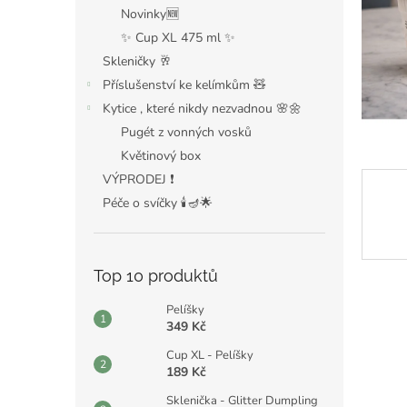
n
Novinky🆕
e
✨ Cup XL 475 ml ✨
l
Skleničky 🥂
Příslušenství ke kelímkům 🧸
Kytice , které nikdy nezvadnou 🌸🌼
Pugét z vonných vosků
Květinový box
VÝPRODEJ ❗️
Péče o svíčky 🕯️🪔🌟
Top 10 produktů
Pelíšky
349 Kč
Cup XL - Pelíšky
189 Kč
Sklenička - Glitter Dumpling