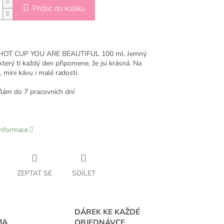
Přidat do košíku
 HOT CUP YOU ARE BEAUTIFUL 100 ml.
Jemný
který ti každý den připomene, že jsi krásná. Na
 mini kávu i malé radosti.
lám do 7 pracovních dní
informace
ZEPTAT SE
SDÍLET
DÁREK KE KAŽDÉ
MA
OBJEDNÁVCE