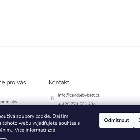
ce pro vás
Kontakt
info
@
candlebybett.cz
podmínky
+ 420 774 531 234
chrany osobních
bett_candle_wax
oužívá soubory cookie. Dalším
Odmítnout
 tohoto webu vyjadřujete souhlas s
váním.. Více informací
zde
.