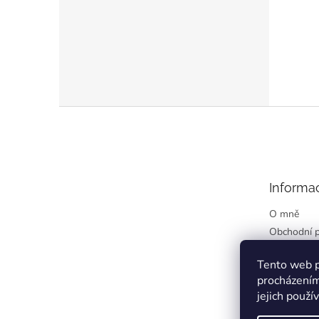
Z
á
p
a
t
Informa
í
O mně
Obchodní 
Podmínky o
údajů
Tento web p
procházením
Kontakty
jejich použí