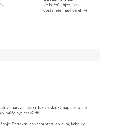
Kč
Ke každé objednávce
dostanete malý dárek :-)
telové barvy, malé srdíčka a sladký nápis You are
kdy může být hezký. 💗
poje. Perfektní na ranní start, do auta, kabelky