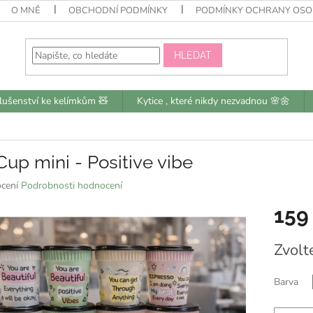
O MNĚ
OBCHODNÍ PODMÍNKY
PODMÍNKY OCHRANY OSO
HLEDAT
slušenství ke kelímkům 🧸
Kytice , které nikdy nezvadnou 🌸🌼
up mini - Positive vibe
né
cení
Podrobnosti hodnocení
ní
159
u
Měrná
Zvolt
cena:
k.
Barva