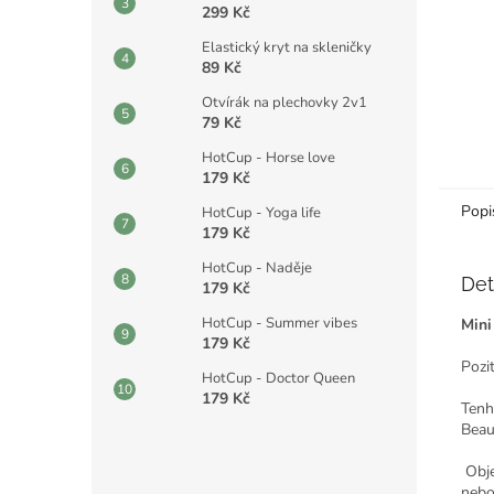
299 Kč
Elastický kryt na skleničky
89 Kč
Otvírák na plechovky 2v1
79 Kč
HotCup - Horse love
179 Kč
Popi
HotCup - Yoga life
179 Kč
HotCup - Naděje
Det
179 Kč
HotCup - Summer vibes
Mini
179 Kč
Pozit
HotCup - Doctor Queen
179 Kč
Tenh
Beau
Obje
nebo