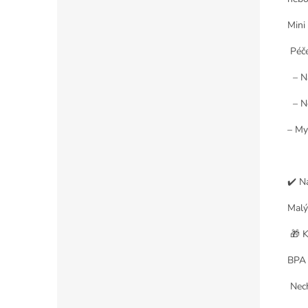
Mini
Péče
– N
– N
– My
✔️ N
Malý
🎁 K
BPA
Nech