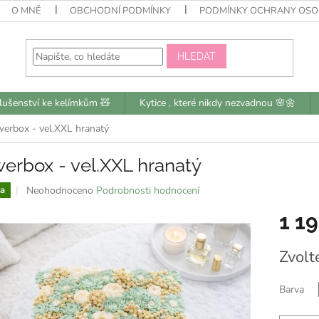
O MNĚ
OBCHODNÍ PODMÍNKY
PODMÍNKY OCHRANY OSO
HLEDAT
slušenství ke kelímkům 🧸
Kytice , které nikdy nezvadnou 🌸🌼
werbox - vel.XXL hranatý
erbox - vel.XXL hranatý
Průměrné
Neohodnoceno
Podrobnosti hodnocení
a
hodnocení
1 1
produktu
je
0,0
Měrná
Zvolt
z
cena:
5
hvězdiček.
Barva