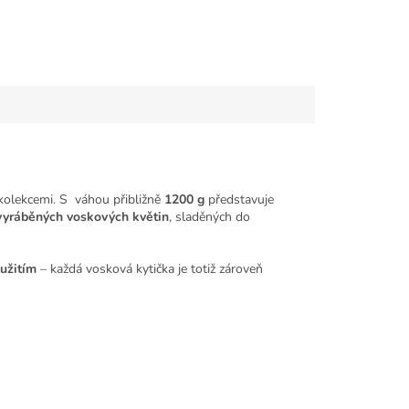
kolekcemi. S váhou přibližně
1200 g
představuje
 vyráběných voskových květin
, sladěných do
užitím
– každá vosková kytička je totiž zároveň