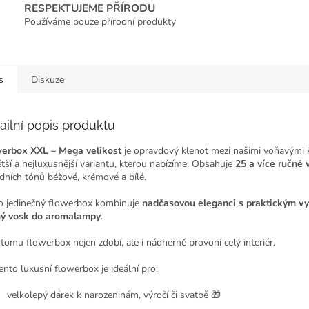
RESPEKTUJEME PŘÍRODU
Používáme pouze přírodní produkty
s
Diskuze
ailní popis produktu
erbox XXL – Mega velikost
je opravdový klenot mezi našimi voňavými 
ětší a nejluxusnější variantu, kterou nabízíme. Obsahuje
25 a více ručně
odních tónů béžové, krémové a bílé.
o jedinečný flowerbox kombinuje
nadčasovou eleganci s praktickým vy
ý vosk do aromalampy
.
 tomu flowerbox nejen zdobí, ale i nádherně provoní celý interiér.
ento luxusní flowerbox je ideální pro:
velkolepý dárek k narozeninám, výročí či svatbě 🎁