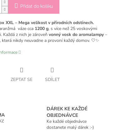
Přidat do košíku
x XXL – Mega velikost v přírodních odstínech.
aranžmá váze cca
1200 g
, s více než 25 voskovými
. Každá z nich je zároveň
vonný vosk do aromalampy
–
, která nikdy neuvadne a provoní každý domov. 🤍✨
informace
ZEPTAT SE
SDÍLET
DÁREK KE KAŽDÉ
MA
OBJEDNÁVCE
Kč
Ke každé objednávce
dostanete malý dárek :-)