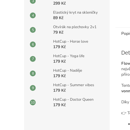
299 Kč
Elastický kryt na skleničky
89 Kč
Otvírák na plechovky 2v1
79 Kč
Popi
HotCup - Horse love
179 Kč
Det
HotCup - Yoga life
179 Kč
Flow
nejv
HotCup - Naděje
přír
179 Kč
HotCup - Summer vibes
Tent
179 Kč
vonn
HotCup - Doctor Queen
Díky
179 Kč
👉 T