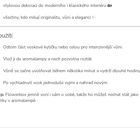
stylovou dekoraci do moderního i klasického interiéru 🏡
všechny, kdo milují originalitu, vůni a eleganci ✨
oužití
Odlom část voskové kytičky nebo celou pro intenzivnější vůni.
Vlož ji do aromalampy a nech pozvolna roztát.
Vůně se začne uvolňovat během několika minut a vydrží dlouhé hodiny
Po vychladnutí vosk jednoduše vyjmi a nahraď novým.
ip:
Flowerbox jemně voní i sám o sobě, takže ho můžeš nechat stát jako 
inky v aromalampě.