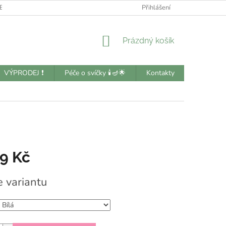
BNÍCH ÚDAJŮ
KONTAKTY
Přihlášení
NÁKUPNÍ
Prázdný košík
KOŠÍK
VÝPRODEJ ❗️
Péče o svíčky 🕯️🪔🌟
Kontakty
99 Kč
e variantu