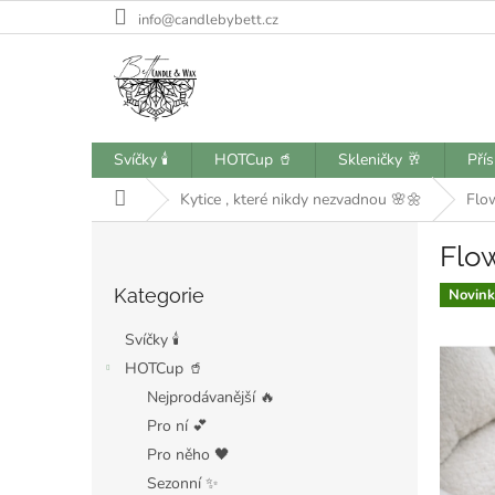
Přejít
info@candlebybett.cz
na
obsah
Svíčky 🕯️
HOTCup 🥤
Skleničky 🥂
Pří
Domů
Kytice , které nikdy nezvadnou 🌸🌼
Flo
P
Flow
o
Přeskočit
s
Kategorie
kategorie
Novink
t
r
Svíčky 🕯️
a
HOTCup 🥤
n
Nejprodávanější 🔥
n
í
Pro ní 💕
p
Pro něho 🖤
a
Sezonní ✨