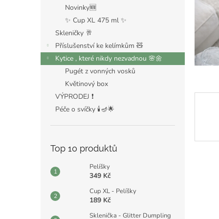
n
Novinky🆕
e
✨ Cup XL 475 ml ✨
l
Skleničky 🥂
Příslušenství ke kelímkům 🧸
Kytice , které nikdy nezvadnou 🌸🌼
Pugét z vonných vosků
Květinový box
VÝPRODEJ ❗️
Péče o svíčky 🕯️🪔🌟
Top 10 produktů
Pelíšky
349 Kč
Cup XL - Pelíšky
189 Kč
Sklenička - Glitter Dumpling