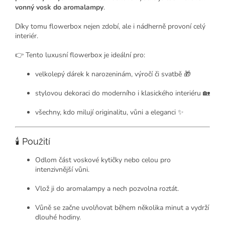
vonný vosk do aromalampy
.
Díky tomu flowerbox nejen zdobí, ale i nádherně provoní celý
interiér.
👉 Tento luxusní flowerbox je ideální pro:
velkolepý dárek k narozeninám, výročí či svatbě 🎁
stylovou dekoraci do moderního i klasického interiéru 🏡
všechny, kdo milují originalitu, vůni a eleganci ✨
🕯 Použití
Odlom část voskové kytičky nebo celou pro
intenzivnější vůni.
Vlož ji do aromalampy a nech pozvolna roztát.
Vůně se začne uvolňovat během několika minut a vydrží
dlouhé hodiny.