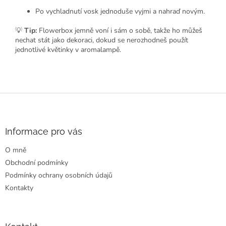
Po vychladnutí vosk jednoduše vyjmi a nahraď novým.
💡
Tip:
Flowerbox jemně voní i sám o sobě, takže ho můžeš
nechat stát jako dekoraci, dokud se nerozhodneš použít
jednotlivé květinky v aromalampě.
Z
á
p
a
Informace pro vás
t
O mně
í
Obchodní podmínky
Podmínky ochrany osobních údajů
Kontakty