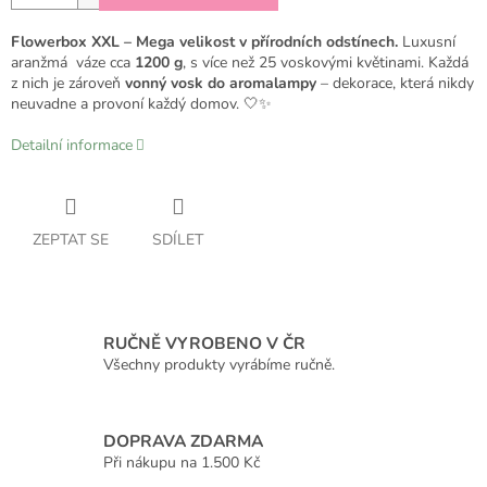
Flowerbox XXL – Mega velikost v přírodních odstínech.
Luxusní
aranžmá váze cca
1200 g
, s více než 25 voskovými květinami. Každá
z nich je zároveň
vonný vosk do aromalampy
– dekorace, která nikdy
neuvadne a provoní každý domov. 🤍✨
Detailní informace
ZEPTAT SE
SDÍLET
RUČNĚ VYROBENO V ČR
Všechny produkty vyrábíme ručně.
DOPRAVA ZDARMA
Při nákupu na 1.500 Kč