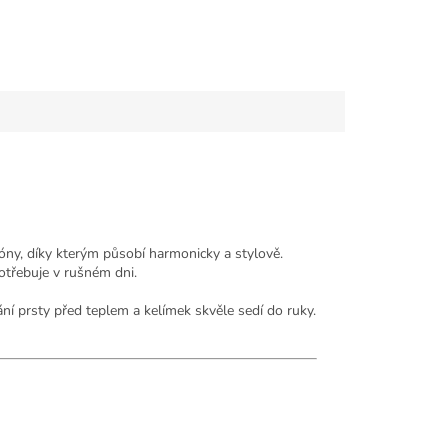
óny, díky kterým působí harmonicky a stylově.
otřebuje v rušném dni.
ní prsty před teplem a kelímek skvěle sedí do ruky.