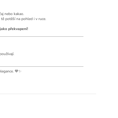
čaj nebo kakao.
tě potěší na pohled i v ruce.
jako překvapení!
oužívají.
elegance. 💙✨