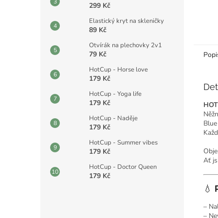
299 Kč
Elastický kryt na skleničky
89 Kč
Otvírák na plechovky 2v1
79 Kč
Popi
HotCup - Horse love
179 Kč
Det
HotCup - Yoga life
179 Kč
HOT
Něžn
HotCup - Naděje
Blue
179 Kč
Každ
HotCup - Summer vibes
Obj
179 Kč
Ať j
HotCup - Doctor Queen
179 Kč
💧
– Na
– Ne