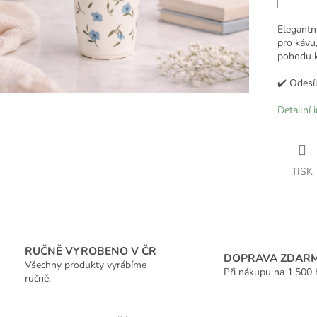
Elegantn
pro kávu,
pohodu k
✔️ Odesí
Detailní 
TISK
RUČNĚ VYROBENO V ČR
DOPRAVA ZDAR
Všechny produkty vyrábíme
Při nákupu na 1.500 
ručně.