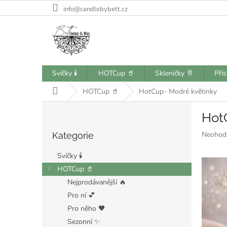
Přejít
info@candlebybett.cz
na
obsah
Svíčky 🕯️
HOTCup 🥤
Skleničky 🥂
Pří
Domů
HOTCup 🥤
HotCup- Modré květinky
P
Hot
o
Přeskočit
s
Průměr
Neohod
Kategorie
kategorie
t
hodnoce
r
produkt
Svíčky 🕯️
a
je
HOTCup 🥤
n
0,0
Nejprodávanější 🔥
z
n
5
í
Pro ní 💕
hvězdiče
p
Pro něho 🖤
a
Sezonní ✨