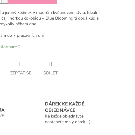
í a jemný kelímek v modrém květinovém stylu. Ideální
 čaj i horkou čokoládu – Blue Blooming ti dodá klid a
dykoliv během dne.
lám do 7 pracovních dní
informace
ZEPTAT SE
SDÍLET
DÁREK KE KAŽDÉ
MA
OBJEDNÁVCE
Kč
Ke každé objednávce
dostanete malý dárek :-)