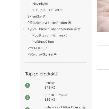
n
Novinky🆕
e
✨ Cup XL 475 ml ✨
l
Skleničky 🥂
Příslušenství ke kelímkům 🧸
Kytice , které nikdy nezvadnou 🌸🌼
Pugét z vonných vosků
Květinový box
VÝPRODEJ ❗️
Péče o svíčky 🕯️🪔🌟
Top 10 produktů
Pelíšky
349 Kč
Cup XL - Pelíšky
189 Kč
Sklenička - Glitter Dumpling