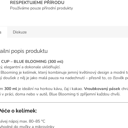
RESPEKTUJEME PŘÍRODU
Používáme pouze přírodní produkty
s
Diskuze
ailní popis produktu
 CUP – BLUE BLOOMING (300 ml)
ý, elegantní a dokonale uklidňující.
 Blooming je kelímek, který kombinuje jemný květinový design a modré t
ý doušek z něj je jako malá pauza na nadechnutí – přesně to, co člověk p
em
300 ml
je ideální na horkou kávu, čaj i kakao.
Vroubkovaný pásek
chrá
si v práci, doma nebo v autě, Blue Blooming ti zpříjemní každou chvíli.
Péče o kelímek:
lévej nápoj max. 80–85 °C
vhodné do myčky a mikrovlnky