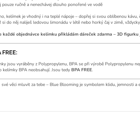
j pouze ručně a nenechávej dlouho ponořené ve vodě
no, kelímek je vhodný i na teplé nápoje – dopřej si svou oblíbenou kávu, 
ž si do něj naliješ ledovou limonádu v létě nebo horký čaj v zimě, vždycky 
e každé objednávce kelímku přikládám dáreček zdarma – 3D figurku 
 FREE:
mky jsou vyráběny z Polypropylenu, BPA se při výrobě Polypropylenu nep
o kelímky BPA neobsahují. Jsou tedy
BPA FREE
.
 své věci mluvit za tebe – Blue Blooming je symbolem klidu, jemnosti a 