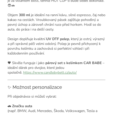
je za volantem boss, tenhle HOT CUP ti bude sedět dokonale.
😎🚗
Objem
300 ml
je ideální na ranní kávu, silné espresso, čaj nebo
kakao na cestách. Vroubkovaný pásek zajišťuje pohodlný a
pevný úchop a zároveň chrání ruce před horkem. Hodí se do
auta, do práce i na delší cesty.
Design doplňuje kvalitní
UV DTF polep
, který je ostrý, výrazný
a při správné péči velmi odolný. Polep je pevně přichycený k
povrchu kelímku a zachovává si perfektní vzhled i při
každodenním používání.
🖤 Skvěle funguje i jako
párový set s kelímkem CAR BABE
–
ideální dárek pro dvojice, které jedou
společně.
https://www.candlebybett.cz/auto/
✨ Možnost personalizace
Při objednávce si můžeš vybrat:
🚗 Značku auta
(např. BMW, Audi, Mercedes, Škoda, Volkswagen, Tesla a