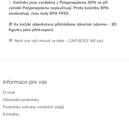
✨
Kelímky jsou vyráběny z Polypropylenu, BPA se při
výrobě Polypropylenu nepoužívají. Proto kelímky BPA
neobsahují. Jsou tedy BPA FREE.
🎁
Ke každé objednávce přikládáme dáreček zdarma – 3D
figurku jako překvapení.
💬
Nech své věci mluvit za tebe – CAR BOSS řídí styl.
Z
á
p
a
Informace pro vás
t
O mně
í
Obchodní podmínky
Podmínky ochrany osobních údajů
Kontakty