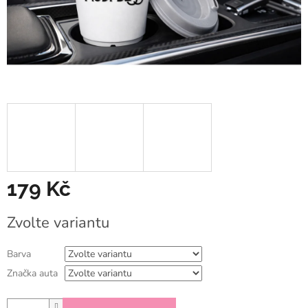
179 Kč
Měrná
Zvolte variantu
cena:
Barva
Značka auta