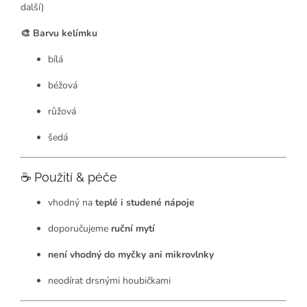
další)
🎨 Barvu kelímku
bílá
béžová
růžová
šedá
☕ Použití & péče
vhodný na
teplé i studené nápoje
doporučujeme
ruční mytí
není vhodný do myčky ani mikrovlnky
neodírat drsnými houbičkami