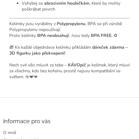
Vyhýbej se
abrazivním houbičkám
, které by mohly
poškrábat povrch
Kelímky jsou vyráběny z
Polypropylenu
, BPA se při výrobě
Polypropylenu nepoužívají.
Proto kelímky
BPA neobsahují
. Jsou tedy
BPA FREE.
♻️
🎁 Ke každé objednávce kelímku přikládám
dáreček zdarma –
3D figurku jako překvapení!
Nech své věci mluvit za tebe –
KÁVOpič
je kelímek, který mluví
za všechny, kdo bez kofeinu prostě nejsou kompatibilní se
světem. ☕🐒💋
💖
ř
e
k
Z
l
:
á
p
a
Informace pro vás
t
O mně
í