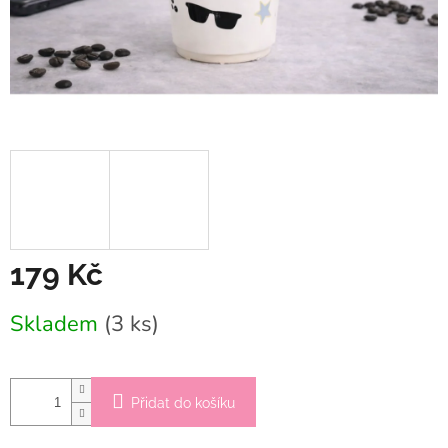
179 Kč
Měrná
Skladem
(3 ks)
cena:
Přidat do košíku