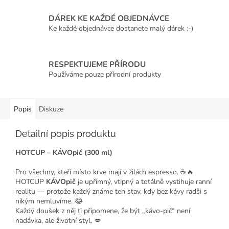
DÁREK KE KAŽDÉ OBJEDNÁVCE
Ke každé objednávce dostanete malý dárek :-)
RESPEKTUJEME PŘÍRODU
Používáme pouze přírodní produkty
Popis
Diskuze
Detailní popis produktu
HOTCUP – KÁVOpič (300 ml)
Pro všechny, kteří místo krve mají v žilách espresso. ☕🔥
HOTCUP
KÁVOpič
je upřímný, vtipný a totálně vystihuje ranní
realitu — protože každý známe ten stav, kdy bez kávy radši s
nikým nemluvíme. 😂
Každý doušek z něj ti připomene, že být „kávo-pič“ není
nadávka, ale životní styl. 💋