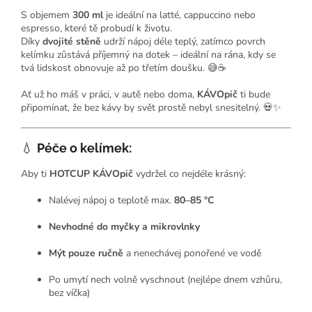
S objemem
300 ml
je ideální na latté, cappuccino nebo
espresso, které tě probudí k životu.
Díky
dvojité stěně
udrží nápoj déle teplý, zatímco povrch
kelímku zůstává příjemný na dotek – ideální na rána, kdy se
tvá lidskost obnovuje až po třetím doušku. 😅☕
Ať už ho máš v práci, v autě nebo doma,
KÁVOpič
ti bude
připomínat, že bez kávy by svět prostě nebyl snesitelný. 💀✨
💧
Péče o kelímek:
Aby ti
HOTCUP KÁVOpič
vydržel co nejdéle krásný:
Nalévej nápoj o teplotě max.
80–85 °C
Nevhodné do myčky a mikrovlnky
Mýt pouze ručně
a nenechávej ponořené ve vodě
Po umytí nech volně vyschnout (nejlépe dnem vzhůru,
bez víčka)