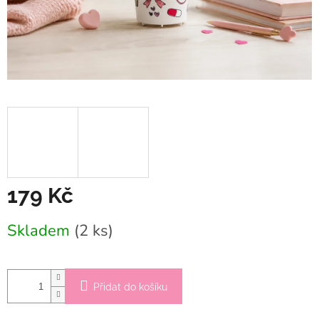
179 Kč
Měrná
Skladem
(2 ks)
cena:
Přidat do košíku