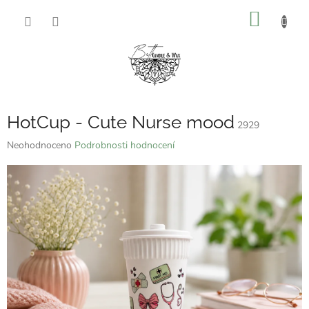
Přejít
NÁKUP
na
obsah
KOŠÍK
HotCup - Cute Nurse mood
2929
Průměrné
Neohodnoceno
Podrobnosti hodnocení
hodnocení
produktu
je
0,0
z
5
hvězdiček.