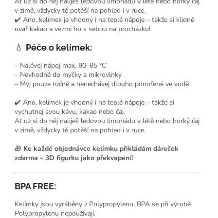
Ať už si do něj naliješ ledovou limonádu v létě nebo horký čaj
v zimě, vždycky tě potěší na pohled i v ruce.
✔️ Ano, kelímek je vhodný i na teplé nápoje – takže si klidně
uvař kakao a vezmi ho s sebou na procházku!
💧
Péče o kelímek:
– Nalévej nápoj max. 80–85 °C
– Nevhodné do myčky a mikrovlnky
– Myj pouze ručně a nenechávej dlouho ponořené ve vodě
✔️ Ano, kelímek je vhodný i na teplé nápoje – takže si
vychutnej svou kávu, kakao nebo čaj.
Ať už si do něj naliješ ledovou limonádu v létě nebo horký čaj
v zimě, vždycky tě potěší na pohled i v ruce.
🎁
Ke každé objednávce kelímku přikládám dáreček
zdarma – 3D figurku jako překvapení!
BPA FREE:
Kelímky jsou vyráběny z Polypropylenu, BPA se při výrobě
Polypropylenu nepoužívají.