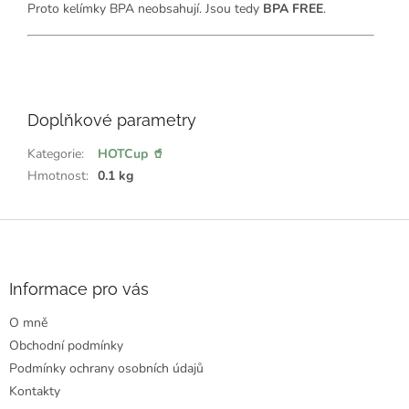
Proto kelímky BPA neobsahují. Jsou tedy
BPA FREE
.
💖
ř
e
Doplňkové parametry
k
l
:
Kategorie
:
HOTCup 🥤
Hmotnost
:
0.1 kg
Z
á
p
a
Informace pro vás
t
O mně
í
Obchodní podmínky
Podmínky ochrany osobních údajů
Kontakty