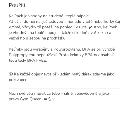
Použití
Kelímek je vhodný na studené i teplé nápoje.
Ať už si do něj naliješ ledovou limonádu v létě nebo horký čaj
v zimě, vždycky tě potěší na pohled i v ruce. ✔️ Ano, kelímek
je vhodný i na teplé nápoje – takže si klidně uvař kakao a
vezmi ho s sebou na procházku!
Kelímky jsou vyráběny z Polypropylenu, BPA se při výrobě
Polypropylenu nepoužívají. Proto kelímky BPA neobsahují.
Jsou tedy BPA FREE.
🎁 Ke každé objednávce přikládám malý dárek zdarma jako
překvapení.
Nech své věci mluvit za tebe – silně, sebevědomě a jako
pravá Gym Queen. 👑💪✨
Z