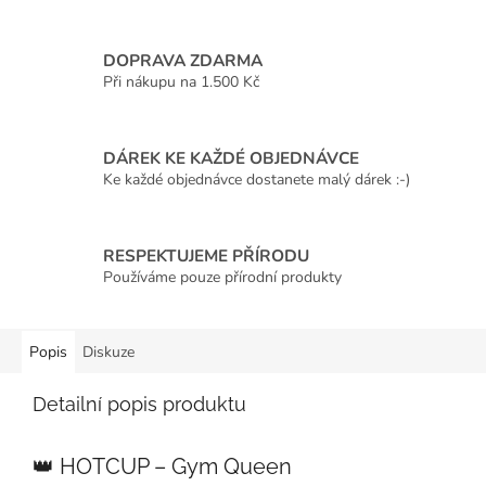
DOPRAVA ZDARMA
Při nákupu na 1.500 Kč
DÁREK KE KAŽDÉ OBJEDNÁVCE
Ke každé objednávce dostanete malý dárek :-)
RESPEKTUJEME PŘÍRODU
Používáme pouze přírodní produkty
Popis
Diskuze
Detailní popis produktu
C
h
👑 HOTCUP – Gym Queen
a
t