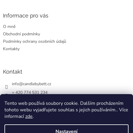
á
p
a
Informace pro vás
t
O mně
í
Obchodní podmínky
Podmínky ochrany osobních údajů
Kontakty
Kontakt
info
@
candlebybett.cz
+ 420 774 531 234
bett_candle_wax
Tento web používá soubory cookie. Dalším procházením
tohoto webu vyjadřujete souhlas s jejich používáním.. Více
informací
zde
.
Nastavení