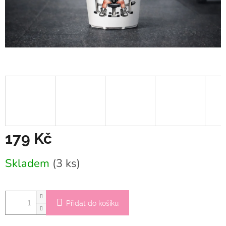
179 Kč
Měrná
Skladem
(3 ks)
cena:
Přidat do košíku