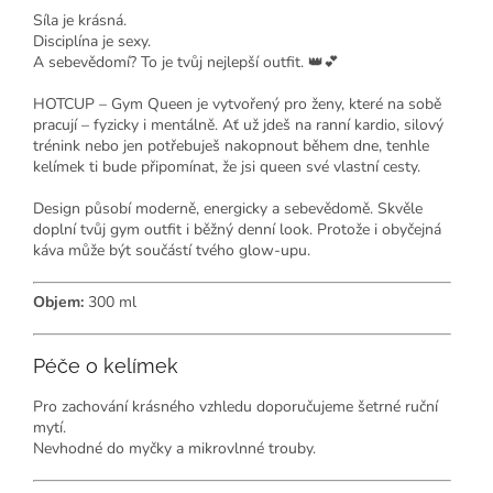
G
Síla je krásná.
P
T
Disciplína je sexy.
ř
A sebevědomí? To je tvůj nejlepší outfit. 👑💕
e
k
l
HOTCUP – Gym Queen je vytvořený pro ženy, které na sobě
:
pracují – fyzicky i mentálně. Ať už jdeš na ranní kardio, silový
trénink nebo jen potřebuješ nakopnout během dne, tenhle
kelímek ti bude připomínat, že jsi queen své vlastní cesty.
Design působí moderně, energicky a sebevědomě. Skvěle
doplní tvůj gym outfit i běžný denní look. Protože i obyčejná
káva může být součástí tvého glow-upu.
Objem:
300 ml
Péče o kelímek
Pro zachování krásného vzhledu doporučujeme šetrné ruční
mytí.
Nevhodné do myčky a mikrovlnné trouby.