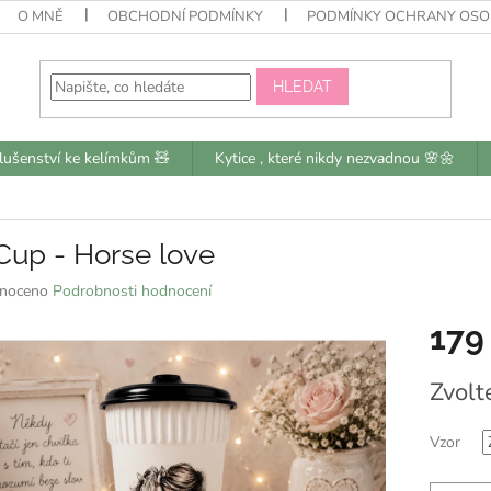
O MNĚ
OBCHODNÍ PODMÍNKY
PODMÍNKY OCHRANY OSO
HLEDAT
slušenství ke kelímkům 🧸
Kytice , které nikdy nezvadnou 🌸🌼
Cup - Horse love
né
noceno
Podrobnosti hodnocení
ní
179
u
Měrná
Zvolt
cena:
k.
Vzor