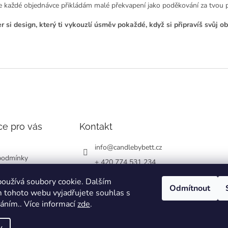
e každé objednávce přikládám malé překvapení jako poděkování za tvou 
r si design, který ti vykouzlí úsměv pokaždé, když si připravíš svůj ob
ce pro vás
Kontakt
info
@
candlebybett.cz
podmínky
+ 420 774 531 234
chrany osobních
bett_candle_wax
oužívá soubory cookie. Dalším
Odmítnout
 tohoto webu vyjadřujete souhlas s
váním.. Více informací
zde
.