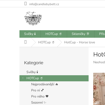
Přejít
info@candlebybett.cz
na
obsah
Svíčky 🕯️
HOTCup 🥤
Skleničky 🥂
Pří
Domů
HOTCup 🥤
HotCup - Horse love
P
Hot
o
Přeskočit
s
Průměr
Neohod
Kategorie
kategorie
t
hodnoce
r
produkt
Svíčky 🕯️
a
je
HOTCup 🥤
n
0,0
Nejprodávanější 🔥
z
n
5
í
Pro ní 💕
hvězdiče
p
Pro něho 🖤
a
Sezonní ✨