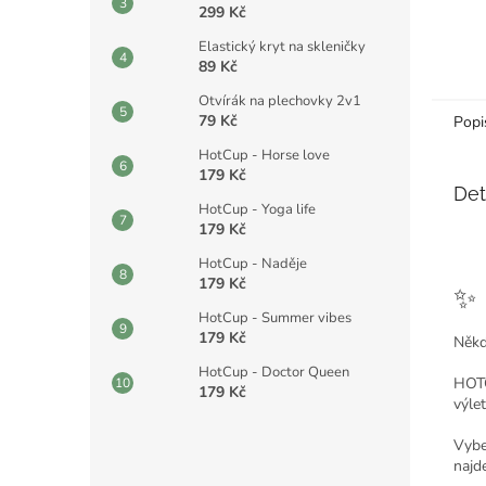
299 Kč
Elastický kryt na skleničky
89 Kč
Otvírák na plechovky 2v1
79 Kč
Popi
HotCup - Horse love
179 Kč
Det
HotCup - Yoga life
179 Kč
C
h
a
HotCup - Naděje
t
179 Kč
G
✨ 
P
T
HotCup - Summer vibes
ř
179 Kč
Někdy
e
k
l
HotCup - Doctor Queen
HOTC
:
179 Kč
výlet
Vybe
najd