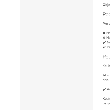
Obj
Pé
Pro 
❌ Ne
❌ Ne
✔️ N
✔️ P
Pou
Kelí
Ať u
den.
✔️ A
Kelí
bezp