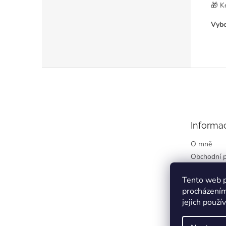
🎁 K
Vybe
Z
á
p
a
t
Informa
í
O mně
Obchodní 
Podmínky o
údajů
Tento web p
procházením
Kontakty
jejich použí