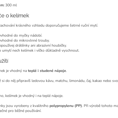
em:
300 ml
če o kelímek
zachování krásného vzhledu doporučujeme šetrné ruční mytí.
vhodné do myčky nádobí.
vhodné do mikrovlnné trouby.
epoužívej drátěnky ani abrazivní houbičky.
o umytí nech kelímek i víčko důkladně vyschnout.
žití
mek je vhodný na
teplé i studené nápoje
.
ž si do něj připravíš ledovou kávu, matchu, limonádu, čaj, kakao nebo svo
no, kelímek je vhodný i na teplé nápoje.
mky jsou vyrobeny z kvalitního
polypropylenu (PP)
. Při výrobě tohoto m
ečné pro běžné používání.