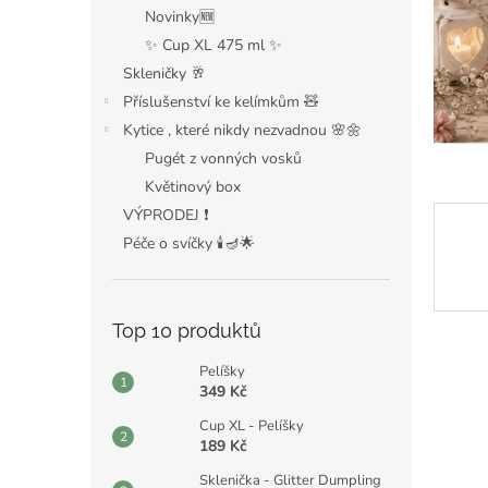
n
Novinky🆕
e
✨ Cup XL 475 ml ✨
l
Skleničky 🥂
Příslušenství ke kelímkům 🧸
Kytice , které nikdy nezvadnou 🌸🌼
Pugét z vonných vosků
Květinový box
VÝPRODEJ ❗️
Péče o svíčky 🕯️🪔🌟
Top 10 produktů
Pelíšky
349 Kč
Cup XL - Pelíšky
189 Kč
Sklenička - Glitter Dumpling