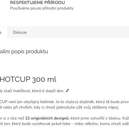
RESPEKTUJEME PŘÍRODU
Používáme pouze přírodní produkty
s
Diskuze
ailní popis produktu
HOTCUP 300 ml
 stačí maličkost, která ti zlepší den. 💕
UP není jen obyčejný kelímek. Je to stylový doplněk, který tě bude prováz
ě nebo při chvílích, kdy si chceš jednoduše užít svůj oblíbený nápoj.
r si z více než
12 originálních designů
, které jsme vytvořili s láskou. K
eš ten, který bude vystihovat právě tebe – nebo někoho, komu chceš uděl