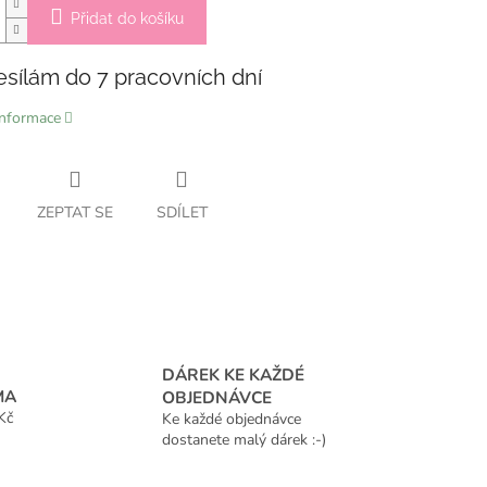
Přidat do košíku
esílám do 7 pracovních dní
informace
ZEPTAT SE
SDÍLET
DÁREK KE KAŽDÉ
MA
OBJEDNÁVCE
Kč
Ke každé objednávce
dostanete malý dárek :-)