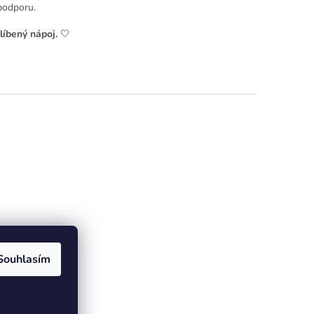
podporu.
líbený nápoj.
🤍
Souhlasím