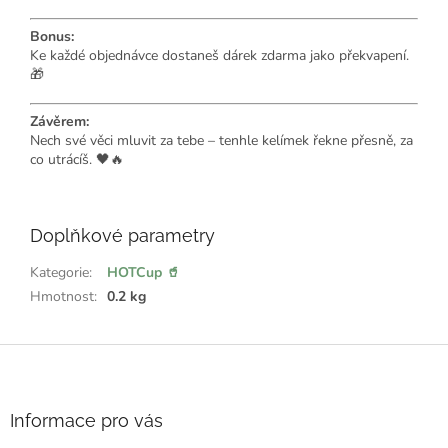
Bonus:
Ke každé objednávce dostaneš dárek zdarma jako překvapení.
🎁
Závěrem:
Nech své věci mluvit za tebe – tenhle kelímek řekne přesně, za
co utrácíš. 🖤🔥
Doplňkové parametry
Kategorie
:
HOTCup 🥤
Hmotnost
:
0.2 kg
Z
á
p
a
Informace pro vás
t