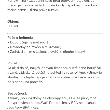
Perfektní na každodenní kávu před tetovacím studiem, do
práce i jen tak na cesty. Protože každý nápad na novou kérku
začíná někde… třeba právě u kávy.
Objem:
300 ml
Péče o kelímek:
• Doporučujeme mýt ručně
• Nevhodný do myčky a mikrovlnky
• Zacházej s ním s láskou, a vydrží ti dlouho krásný
Použití:
Ať už si do něj naliješ ledovou limonádu v létě nebo horký čaj
v zimě, vždycky tě potěší na pohled i v ruce. ✔️ Ano, kelímek je
vhodný i na teplé nápoje – takže si klidně uvař kakao a vezmi
ho s sebou na procházku!
Bezpečnost:
Kelímky jsou vyráběny z Polypropylenu, BPA se při výrobě
Polypropylenu nepoužívají. Proto kelímky BPA neobsahují.
Jsou tedy BPA FREE.