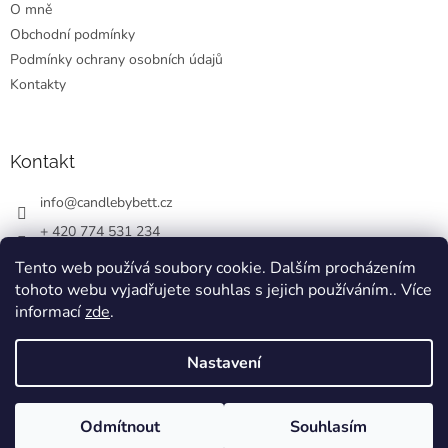
O mně
í
Obchodní podmínky
Podmínky ochrany osobních údajů
Kontakty
Kontakt
info
@
candlebybett.cz
+ 420 774 531 234
bett_candle_wax
Tento web používá soubory cookie. Dalším procházením
tohoto webu vyjadřujete souhlas s jejich používáním.. Více
informací
zde
.
Nastavení
Vytvořil Shoptet
Odmítnout
Souhlasím
Copyright 2026
CandlebyBett.cz
. Všechna práva vyhrazena.