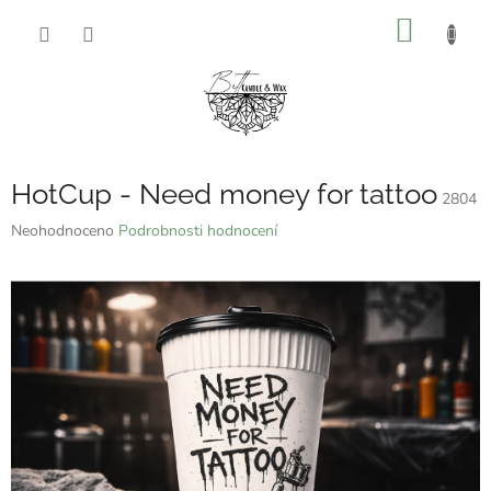
Přejít
NÁKUP
na
obsah
KOŠÍK
HotCup - Need money for tattoo
2804
Průměrné
Neohodnoceno
Podrobnosti hodnocení
hodnocení
produktu
je
0,0
z
5
hvězdiček.