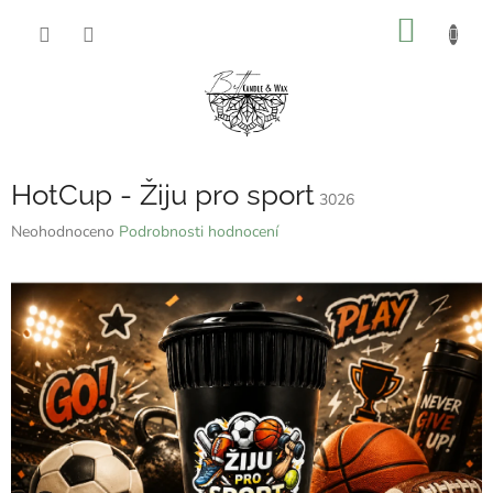
Přejít
NÁKUP
na
obsah
KOŠÍK
HotCup - Žiju pro sport
3026
Průměrné
Neohodnoceno
Podrobnosti hodnocení
hodnocení
produktu
je
0,0
z
5
hvězdiček.