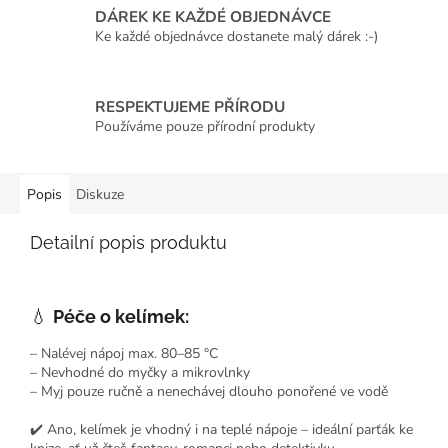
DÁREK KE KAŽDÉ OBJEDNÁVCE
Ke každé objednávce dostanete malý dárek :-)
RESPEKTUJEME PŘÍRODU
Používáme pouze přírodní produkty
Popis
Diskuze
Detailní popis produktu
💧
Péče o kelímek:
– Nalévej nápoj max. 80–85 °C
– Nevhodné do myčky a mikrovlnky
– Myj pouze ručně a nenechávej dlouho ponořené ve vodě
✔️ Ano, kelímek je vhodný i na teplé nápoje – ideální parťák ke