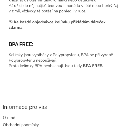
knize, ať už čteš fantasy, romanci nebo detektivku.
Ať už si do něj naliješ ledovou limonádu v létě nebo horký čaj
v zimě, vždycky tě potěší na pohled i v ruce.
🎁
Ke každé objednávce kelímku přikládám dáreček
zdarma.
BPA FREE:
Kelímky jsou vyráběny z Polypropylenu, BPA se při výrobě
Polypropylenu nepoužívají.
Proto kelímky BPA neobsahují. Jsou tedy
BPA FREE.
Z
á
p
a
Informace pro vás
t
O mně
í
Obchodní podmínky