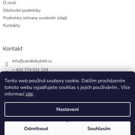
O mně
í
Obchodní podmínky
Podmínky ochrany osobních údajů
Kontakty
Kontakt
info
@
candlebybett.cz
+ 420 774 531 234
bett_candle_wax
Tento web používá soubory cookie. Dalším procházením
tohoto webu vyjadřujete souhlas s jejich používáním.. Více
informací
zde
.
Nastavení
Vytvořil Shoptet
Odmítnout
Souhlasím
Copyright 2026
CandlebyBett.cz
. Všechna práva vyhrazena.