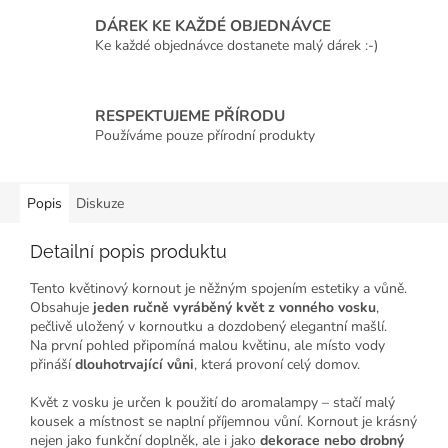
DÁREK KE KAŽDÉ OBJEDNÁVCE
Ke každé objednávce dostanete malý dárek :-)
RESPEKTUJEME PŘÍRODU
Používáme pouze přírodní produkty
Popis
Diskuze
Detailní popis produktu
Tento květinový kornout je něžným spojením estetiky a vůně.
Obsahuje
jeden ručně vyráběný květ z vonného vosku
,
pečlivě uložený v kornoutku a dozdobený elegantní mašlí.
Na první pohled připomíná malou květinu, ale místo vody
přináší
dlouhotrvající vůni
, která provoní celý domov.
Květ z vosku je určen k použití do aromalampy – stačí malý
kousek a místnost se naplní příjemnou vůní. Kornout je krásný
nejen jako funkční doplněk, ale i jako
dekorace nebo drobný