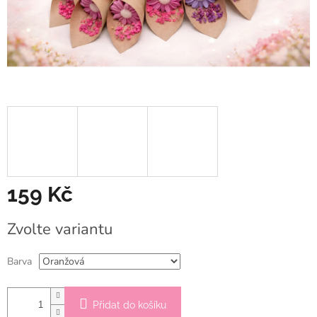
159 Kč
Měrná
Zvolte variantu
cena:
Barva
Přidat do košíku