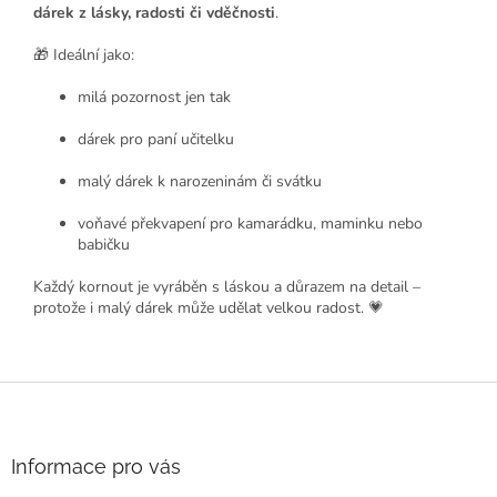
dárek z lásky, radosti či vděčnosti
.
🎁 Ideální jako:
milá pozornost jen tak
dárek pro paní učitelku
malý dárek k narozeninám či svátku
voňavé překvapení pro kamarádku, maminku nebo
babičku
Každý kornout je vyráběn s láskou a důrazem na detail –
protože i malý dárek může udělat velkou radost. 💗
Z
á
p
a
Informace pro vás
t