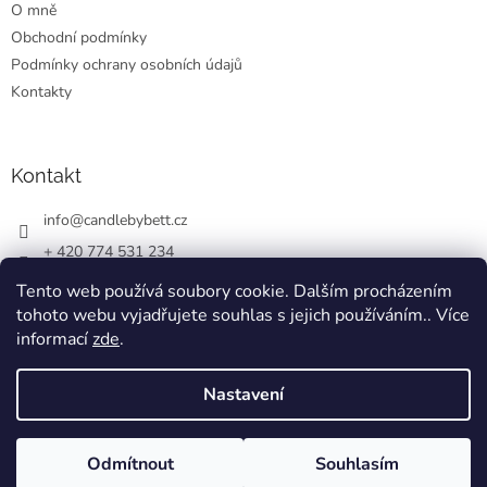
O mně
í
Obchodní podmínky
Podmínky ochrany osobních údajů
Kontakty
Kontakt
info
@
candlebybett.cz
+ 420 774 531 234
bett_candle_wax
Tento web používá soubory cookie. Dalším procházením
tohoto webu vyjadřujete souhlas s jejich používáním.. Více
informací
zde
.
Nastavení
Vytvořil Shoptet
Odmítnout
Souhlasím
Copyright 2026
CandlebyBett.cz
. Všechna práva vyhrazena.