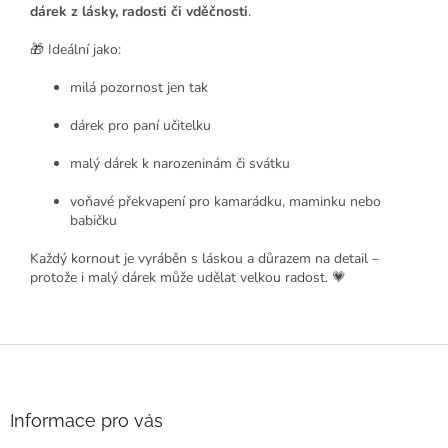
dárek z lásky, radosti či vděčnosti
.
🎁 Ideální jako:
milá pozornost jen tak
dárek pro paní učitelku
malý dárek k narozeninám či svátku
voňavé překvapení pro kamarádku, maminku nebo
babičku
Každý kornout je vyráběn s láskou a důrazem na detail –
protože i malý dárek může udělat velkou radost. 💗
Z
á
p
a
Informace pro vás
t