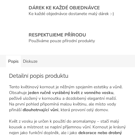
DÁREK KE KAŽDÉ OBJEDNÁVCE
Ke každé objednávce dostanete malý dárek :-)
RESPEKTUJEME PŘÍRODU
Používáme pouze přírodní produkty
Popis
Diskuze
Detailní popis produktu
Tento květinový kornout je něžným spojením estetiky a vůně.
Obsahuje
jeden ručně vyráběný květ z vonného vosku
,
pečlivě uložený v kornoutku a dozdobený elegantní mašlí.
Na první pohled připomíná malou květinu, ale místo vody
přináší
dlouhotrvající vůni
, která provoní celý domov.
Květ z vosku je určen k použití do aromalampy – stačí malý
kousek a místnost se naplní příjemnou vůní. Kornout je krásný
nejen jako funkční doplněk, ale i jako
dekorace nebo drobný