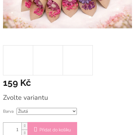
159 Kč
Měrná
Zvolte variantu
cena:
Barva
Přidat do košíku