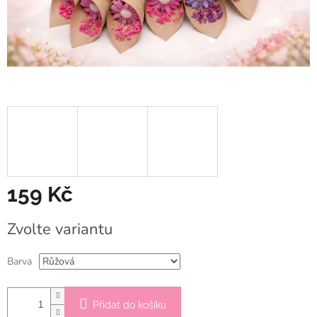
159 Kč
Měrná
Zvolte variantu
cena:
Barva
Přidat do košíku