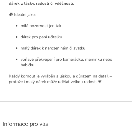
dárek z lásky, radosti či vděčnosti
.
🎁 Ideální jako:
milá pozornost jen tak
dárek pro paní učitelku
malý dárek k narozeninám či svátku
voňavé překvapení pro kamarádku, maminku nebo
babičku
Každý kornout je vyráběn s láskou a důrazem na detail –
protože i malý dárek může udělat velkou radost. 💗
Z
á
p
a
Informace pro vás
t