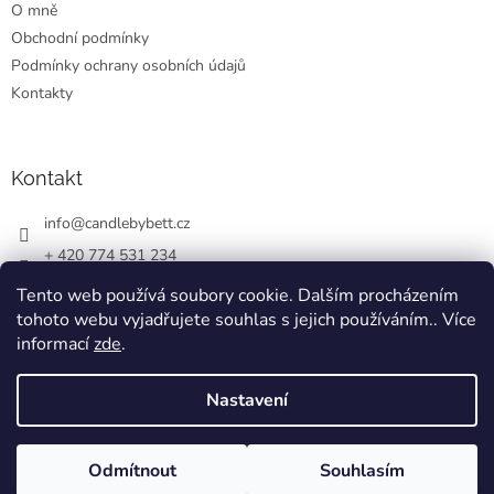
O mně
í
Obchodní podmínky
Podmínky ochrany osobních údajů
Kontakty
Kontakt
info
@
candlebybett.cz
+ 420 774 531 234
bett_candle_wax
Tento web používá soubory cookie. Dalším procházením
tohoto webu vyjadřujete souhlas s jejich používáním.. Více
informací
zde
.
Nastavení
Vytvořil Shoptet
Odmítnout
Souhlasím
Copyright 2026
CandlebyBett.cz
. Všechna práva vyhrazena.