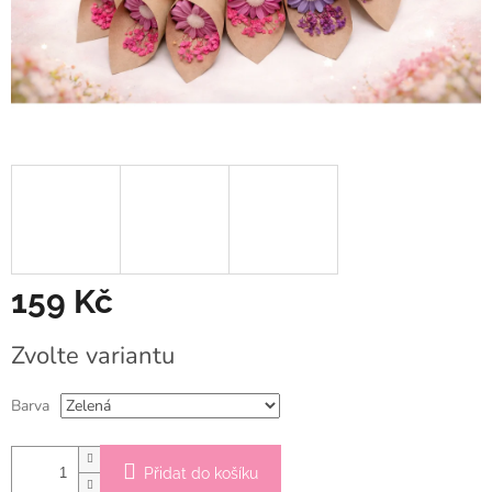
159 Kč
Měrná
Zvolte variantu
cena:
Barva
Přidat do košíku