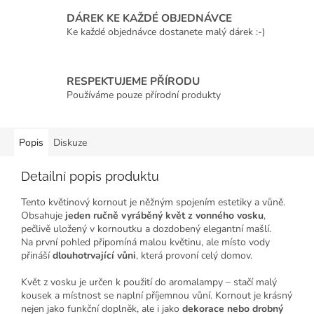
DÁREK KE KAŽDÉ OBJEDNÁVCE
Ke každé objednávce dostanete malý dárek :-)
RESPEKTUJEME PŘÍRODU
Používáme pouze přírodní produkty
Popis
Diskuze
Detailní popis produktu
Tento květinový kornout je něžným spojením estetiky a vůně.
Obsahuje
jeden ručně vyráběný květ z vonného vosku
,
pečlivě uložený v kornoutku a dozdobený elegantní mašlí.
Na první pohled připomíná malou květinu, ale místo vody
přináší
dlouhotrvající vůni
, která provoní celý domov.
Květ z vosku je určen k použití do aromalampy – stačí malý
kousek a místnost se naplní příjemnou vůní. Kornout je krásný
nejen jako funkční doplněk, ale i jako
dekorace nebo drobný