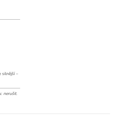
 silnější –
u:
nerušit
.