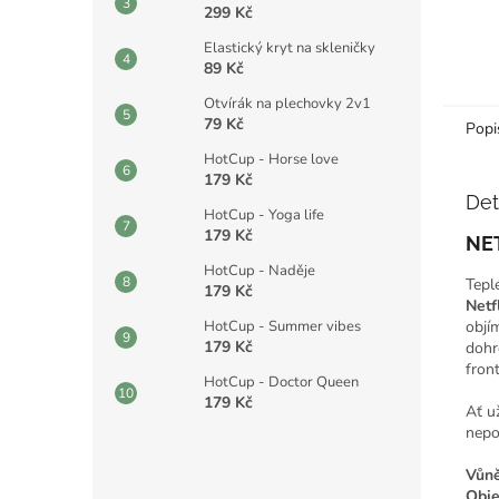
299 Kč
Elastický kryt na skleničky
89 Kč
Otvírák na plechovky 2v1
79 Kč
Popi
HotCup - Horse love
179 Kč
Det
HotCup - Yoga life
179 Kč
NET
HotCup - Naděje
Teplé
179 Kč
Netf
objí
HotCup - Summer vibes
179 Kč
dohr
front
HotCup - Doctor Queen
179 Kč
Ať už
nepo
Vůně
Obj