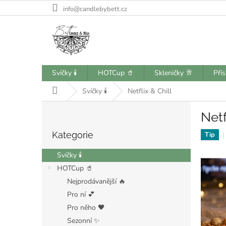
Přejít
info@candlebybett.cz
na
obsah
Svíčky 🕯️
HOTCup 🥤
Skleničky 🥂
Pří
Domů
Svíčky 🕯️
Netflix & Chill
P
Netf
o
Přeskočit
s
Kategorie
kategorie
Tip
t
r
Svíčky 🕯️
a
HOTCup 🥤
n
Nejprodávanější 🔥
n
í
Pro ní 💕
p
Pro něho 🖤
a
Sezonní ✨