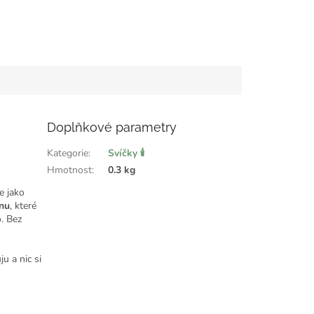
Doplňkové parametry
Kategorie
:
Svíčky 🕯️
Hmotnost
:
0.3 kg
e jako
nu
, které
. Bez
u a nic si