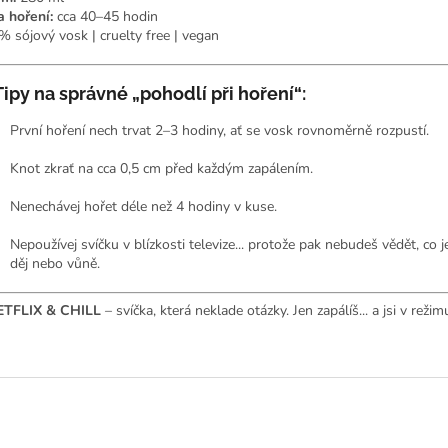
 hoření:
cca 40–45 hodin
 sójový vosk | cruelty free | vegan
Tipy na správné „pohodlí při hoření“:
První hoření nech trvat 2–3 hodiny, ať se vosk rovnoměrně rozpustí.
Knot zkrať na cca 0,5 cm před každým zapálením.
Nenechávej hořet déle než 4 hodiny v kuse.
Nepoužívej svíčku v blízkosti televize... protože pak nebudeš vědět, co je
děj nebo vůně.
ETFLIX & CHILL
– svíčka, která neklade otázky. Jen zapálíš... a jsi v režim