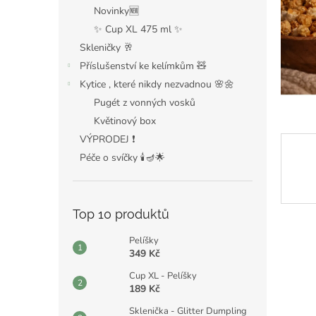
n
Novinky🆕
e
✨ Cup XL 475 ml ✨
l
Skleničky 🥂
Příslušenství ke kelímkům 🧸
Kytice , které nikdy nezvadnou 🌸🌼
Pugét z vonných vosků
Květinový box
VÝPRODEJ ❗️
Péče o svíčky 🕯️🪔🌟
Top 10 produktů
Pelíšky
349 Kč
Cup XL - Pelíšky
189 Kč
Sklenička - Glitter Dumpling