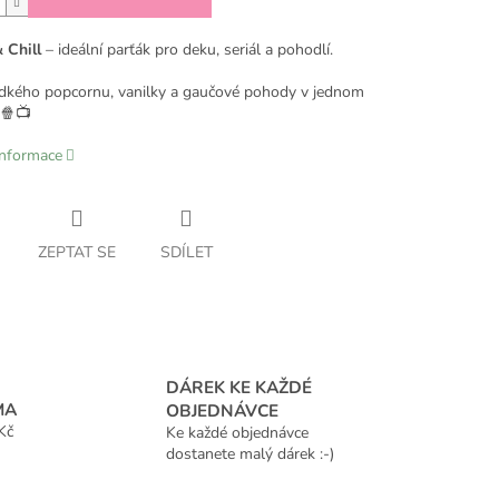
 Chill
– ideální parťák pro deku, seriál a pohodlí.
dkého popcornu, vanilky a gaučové pohody v jednom
 🍿📺
informace
ZEPTAT SE
SDÍLET
DÁREK KE KAŽDÉ
MA
OBJEDNÁVCE
Kč
Ke každé objednávce
dostanete malý dárek :-)