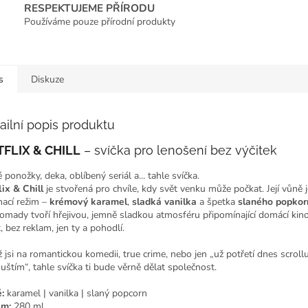
RESPEKTUJEME PŘÍRODU
Používáme pouze přírodní produkty
s
Diskuze
ailní popis produktu
FLIX & CHILL
– svíčka pro lenošení bez výčitek
 ponožky, deka, oblíbený seriál a... tahle svíčka.
lix & Chill
je stvořená pro chvíle, kdy svět venku může počkat. Její vůně j
mací režim –
krémový karamel
,
sladká vanilka
a špetka
slaného popkor
omady tvoří hřejivou, jemně sladkou atmosféru připomínající domácí kino
, bez reklam, jen ty a pohodlí.
 jsi na romantickou komedii, true crime, nebo jen „už potřetí dnes scrolluj
uštím“, tahle svíčka ti bude věrně dělat společnost.
:
karamel | vanilka | slaný popcorn
em:
280 ml