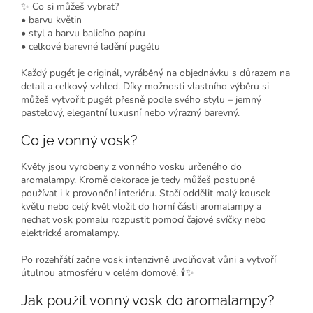
✨ Co si můžeš vybrat?
• barvu květin
• styl a barvu balicího papíru
• celkové barevné ladění pugétu
Každý pugét je originál, vyráběný na objednávku s důrazem na
detail a celkový vzhled. Díky možnosti vlastního výběru si
můžeš vytvořit pugét přesně podle svého stylu – jemný
pastelový, elegantní luxusní nebo výrazný barevný.
Co je vonný vosk?
Květy jsou vyrobeny z vonného vosku určeného do
aromalampy. Kromě dekorace je tedy můžeš postupně
používat i k provonění interiéru. Stačí oddělit malý kousek
květu nebo celý květ vložit do horní části aromalampy a
nechat vosk pomalu rozpustit pomocí čajové svíčky nebo
elektrické aromalampy.
Po rozehřátí začne vosk intenzivně uvolňovat vůni a vytvoří
útulnou atmosféru v celém domově. 🕯️✨
Jak použít vonný vosk do aromalampy?