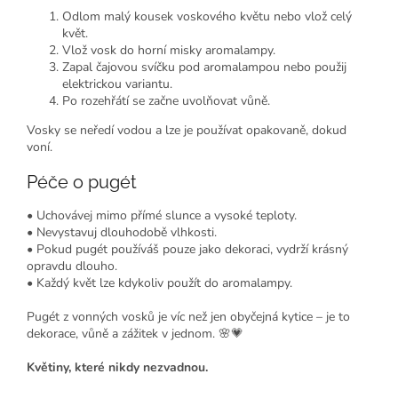
Odlom malý kousek voskového květu nebo vlož celý
květ.
Vlož vosk do horní misky aromalampy.
Zapal čajovou svíčku pod aromalampou nebo použij
elektrickou variantu.
Po rozehřátí se začne uvolňovat vůně.
Vosky se neředí vodou a lze je používat opakovaně, dokud
voní.
Péče o pugét
• Uchovávej mimo přímé slunce a vysoké teploty.
• Nevystavuj dlouhodobě vlhkosti.
• Pokud pugét používáš pouze jako dekoraci, vydrží krásný
opravdu dlouho.
• Každý květ lze kdykoliv použít do aromalampy.
Pugét z vonných vosků je víc než jen obyčejná kytice – je to
dekorace, vůně a zážitek v jednom. 🌸💗
Květiny, které nikdy nezvadnou.