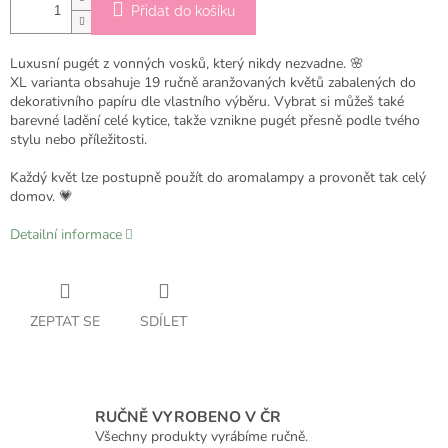
Přidat do košíku
Luxusní pugét z vonných vosků, který nikdy nezvadne. 🌸
XL varianta obsahuje 19 ručně aranžovaných květů zabalených do
dekorativního papíru dle vlastního výběru. Vybrat si můžeš také
barevné ladění celé kytice, takže vznikne pugét přesně podle tvého
stylu nebo příležitosti.
Každý květ lze postupně použít do aromalampy a provonět tak celý
domov. 💗
Detailní informace
ZEPTAT SE
SDÍLET
RUČNĚ VYROBENO V ČR
Všechny produkty vyrábíme ručně.