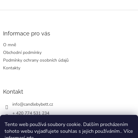
Z
á
p
a
Informace pro vás
t
O mně
í
Obchodní podmínky
Podmínky ochrany osobních údajů
Kontakty
Kontakt
info
@
candlebybett.cz
+ 420 774 531 234
bett_candle_wax
Tento web používá soubory cookie. Dalším procházením
tohoto webu vyjadřujete souhlas s jejich používáním.. Více