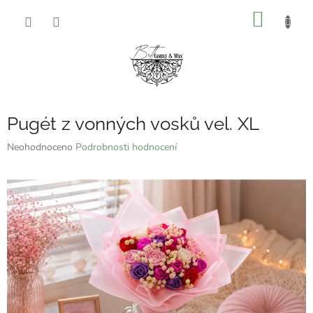
Přejít
NÁKUP
na
obsah
KOŠÍK
Pugét z vonných vosků vel. XL
Průměrné
Neohodnoceno
Podrobnosti hodnocení
hodnocení
produktu
je
0,0
z
5
hvězdiček.