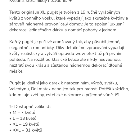
Květina, která nikdy nezvadne. 💗
Tento originální XL pugét je tvořen z 19 ručně vyráběných
květů z vonného vosku, které vypadají jako skutečné květiny a
zároveň nádherně provoní celý domov. Je to spojení luxusní
dekorace, jedinečného dárku a domácí pohody v jednom.
Každý pugét je pečlivě aranžovaný tak, aby působil jemně,
elegantně a romanticky. Díky detailnímu zpracování vypadají
květy realisticky a vytváří opravdu wow efekt už při prvním
pohledu. Na rozdíl od klasické kytice ale nikdy neuvadnou,
neztratí svou krásu a zůstanou nádhernou dekorací dlouhé
měsíce.
Pugét je ideální jako dárek k narozeninám, výročí, svátku,
Valentýnu, Dni matek nebo jen tak pro radost. Potěší každého,
kdo miluje květiny, estetické dekorace a příjemné vůně. 🌸
✨ Dostupné velikosti:
• M – 7 květů
• L – 13 květů
• XL – 19 květů
• XXL – 31 květů