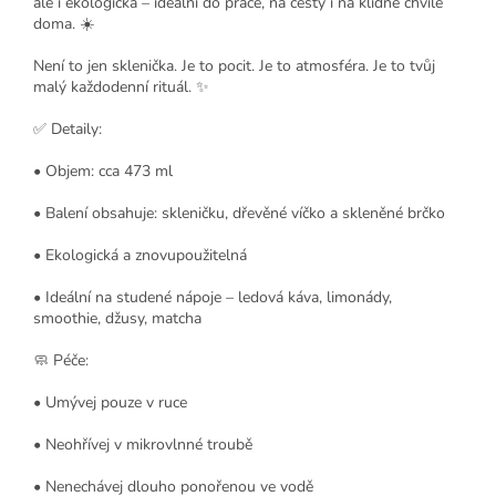
ale i ekologická – ideální do práce, na cesty i na klidné chvíle
doma. ☀️
Není to jen sklenička. Je to pocit. Je to atmosféra. Je to tvůj
malý každodenní rituál. ✨
✅ Detaily:
• Objem: cca 473 ml
• Balení obsahuje: skleničku, dřevěné víčko a skleněné brčko
• Ekologická a znovupoužitelná
• Ideální na studené nápoje – ledová káva, limonády,
smoothie, džusy, matcha
🧼 Péče:
• Umývej pouze v ruce
• Neohřívej v mikrovlnné troubě
• Nenechávej dlouho ponořenou ve vodě