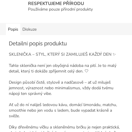
RESPEKTUJEME PŘÍRODU
Používáme pouze přírodní produkty
Popis
Diskuze
Detailní popis produktu
SKLENIČKA – STYL, KTERÝ SI ZAMILUJEŠ KAŽDÝ DEN ✨
Tahle sklenička není jen obyčejná nádoba na pití. Je to malý
detail, který ti dokáže zpříjemnit celý den. 🤍
Design působí čistě, stylově a nadčasově – ať už miluješ
jemnost, výraznost nebo minimalismus, vždy dodá tvému
nápoji ten správný vibe.
Ať už do ní naliješ ledovou kávu, domácí limonádu, matchu,
smoothie nebo jen vodu s ledem, bude vypadat krásně a
svěže.
Díky dřevěnému víčku a skleněnému brčku je nejen praktická,