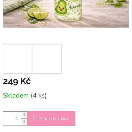
249 Kč
Měrná
Skladem
(4 ks)
cena:
Přidat do košíku