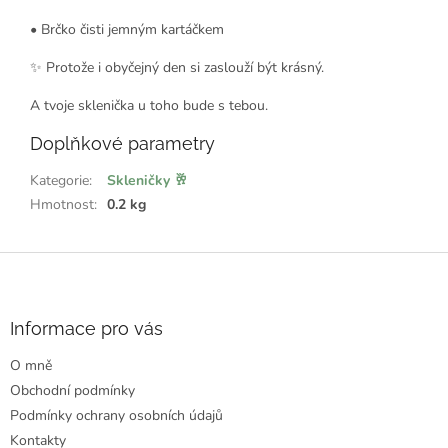
• Brčko čisti jemným kartáčkem
✨ Protože i obyčejný den si zaslouží být krásný.
A tvoje sklenička u toho bude s tebou.
Doplňkové parametry
Kategorie
:
Skleničky 🥂
Hmotnost
:
0.2 kg
Z
á
p
a
Informace pro vás
t
O mně
í
Obchodní podmínky
Podmínky ochrany osobních údajů
Kontakty