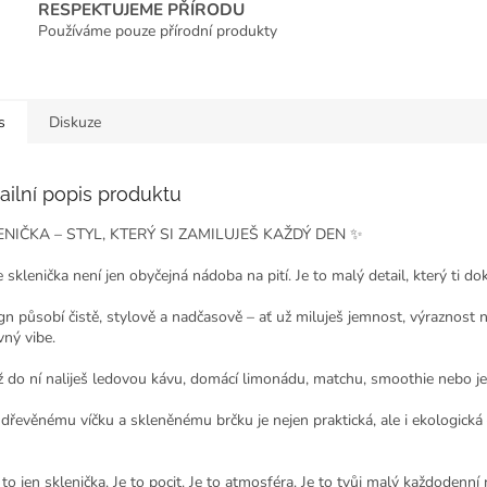
RESPEKTUJEME PŘÍRODU
Používáme pouze přírodní produkty
s
Diskuze
ailní popis produktu
ENIČKA – STYL, KTERÝ SI ZAMILUJEŠ KAŽDÝ DEN ✨
 sklenička není jen obyčejná nádoba na pití. Je to malý detail, který ti do
gn působí čistě, stylově a nadčasově – ať už miluješ jemnost, výraznost
vný vibe.
ž do ní naliješ ledovou kávu, domácí limonádu, matchu, smoothie nebo j
 dřevěnému víčku a skleněnému brčku je nejen praktická, ale i ekologická –
to jen sklenička. Je to pocit. Je to atmosféra. Je to tvůj malý každodenní 