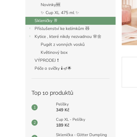
n
Novinky🆕
e
✨ Cup XL 475 ml ✨
l
Skleničky 🥂
Příslušenství ke kelímkům 🧸
Kytice , které nikdy nezvadnou 🌸🌼
Pugét z vonných vosků
Květinový box
VÝPRODEJ ❗️
Péče o svíčky 🕯️🪔🌟
Top 10 produktů
Pelíšky
349 Kč
Cup XL - Pelíšky
189 Kč
Sklenička - Glitter Dumpling