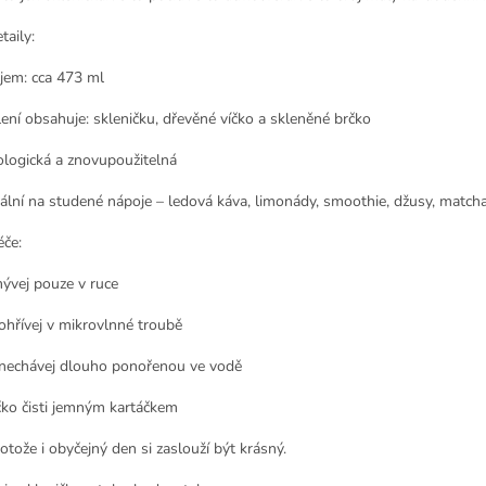
taily:
jem: cca 473 ml
lení obsahuje: skleničku, dřevěné víčko a skleněné brčko
ologická a znovupoužitelná
eální na studené nápoje – ledová káva, limonády, smoothie, džusy, match
éče:
ývej pouze v ruce
ohřívej v mikrovlnné troubě
nechávej dlouho ponořenou ve vodě
čko čisti jemným kartáčkem
otože i obyčejný den si zaslouží být krásný.