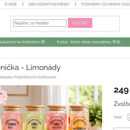
O MNĚ
OBCHODNÍ PODMÍNKY
PODMÍNKY OCHRANY OSO
HLEDAT
slušenství ke kelímkům 🧸
Kytice , které nikdy nezvadnou 🌸🌼
enička - Limonády
né
noceno
Podrobnosti hodnocení
ní
249
u
Měrná
Zvolt
cena:
k.
Vzor