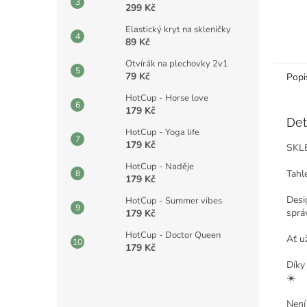
299 Kč
Elastický kryt na skleničky
89 Kč
Otvírák na plechovky 2v1
79 Kč
Popi
HotCup - Horse love
179 Kč
Det
HotCup - Yoga life
179 Kč
SKL
HotCup - Naděje
Tahle
179 Kč
Desi
HotCup - Summer vibes
sprá
179 Kč
HotCup - Doctor Queen
Ať u
179 Kč
Díky
☀️
Není 