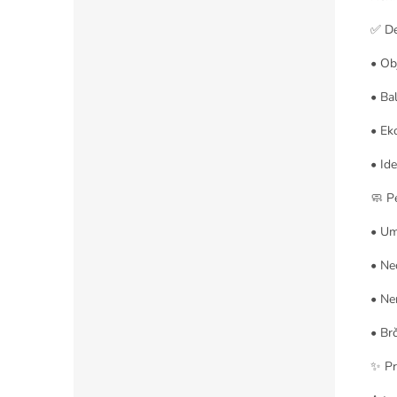
✅ De
• Ob
• Ba
• Ek
• Id
🧼 P
• Um
• Ne
• Ne
• Br
✨ Pr