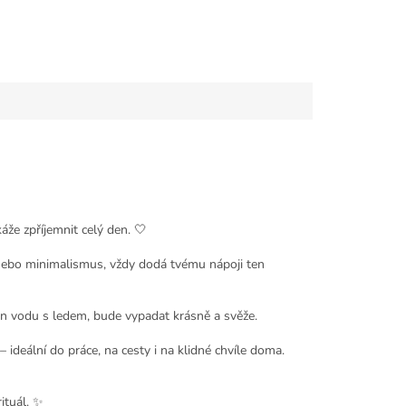
káže zpříjemnit celý den. 🤍
 nebo minimalismus, vždy dodá tvému nápoji ten
en vodu s ledem, bude vypadat krásně a svěže.
 ideální do práce, na cesty i na klidné chvíle doma.
rituál. ✨