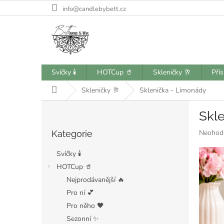
Přejít
info@candlebybett.cz
na
obsah
Svíčky 🕯️
HOTCup 🥤
Skleničky 🥂
Pří
Domů
Skleničky 🥂
Sklenička - Limonády
P
Skl
o
Přeskočit
s
Průměr
Neohod
Kategorie
kategorie
t
hodnoce
r
produkt
Svíčky 🕯️
a
je
HOTCup 🥤
n
0,0
Nejprodávanější 🔥
z
n
5
í
Pro ní 💕
hvězdiče
p
Pro něho 🖤
a
Sezonní ✨