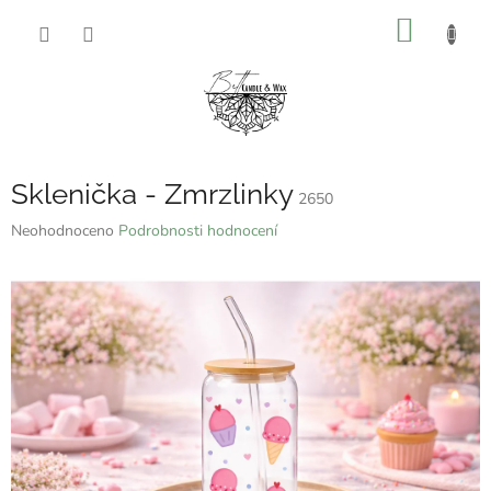
Přejít
NÁKUP
na
obsah
KOŠÍK
Sklenička - Zmrzlinky
2650
Průměrné
Neohodnoceno
Podrobnosti hodnocení
hodnocení
produktu
je
0,0
z
5
hvězdiček.