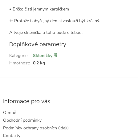
• Brčko čisti jemným kartáčkem
✨ Protože i obyčejný den si zaslouží být krásný.
A tvoje sklenička u toho bude s tebou.
Doplňkové parametry
Kategorie
:
Skleničky 🥂
Hmotnost
:
0.2 kg
Z
á
p
a
Informace pro vás
t
O mně
í
Obchodní podmínky
Podmínky ochrany osobních údajů
Kontakty