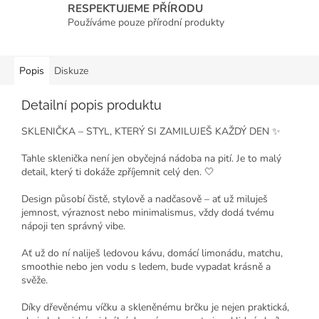
RESPEKTUJEME PŘÍRODU
Používáme pouze přírodní produkty
Popis
Diskuze
Detailní popis produktu
SKLENIČKA – STYL, KTERÝ SI ZAMILUJEŠ KAŽDÝ DEN ✨
Tahle sklenička není jen obyčejná nádoba na pití. Je to malý
detail, který ti dokáže zpříjemnit celý den. 🤍
Design působí čistě, stylově a nadčasově – ať už miluješ
jemnost, výraznost nebo minimalismus, vždy dodá tvému
nápoji ten správný vibe.
Ať už do ní naliješ ledovou kávu, domácí limonádu, matchu,
smoothie nebo jen vodu s ledem, bude vypadat krásně a
svěže.
Díky dřevěnému víčku a skleněnému brčku je nejen praktická,