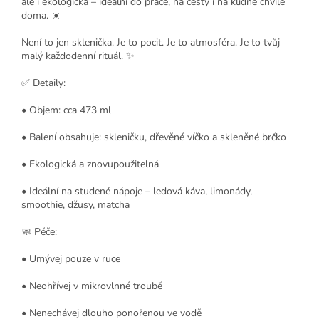
ale i ekologická – ideální do práce, na cesty i na klidné chvíle
doma. ☀️
Není to jen sklenička. Je to pocit. Je to atmosféra. Je to tvůj
malý každodenní rituál. ✨
✅ Detaily:
• Objem: cca 473 ml
• Balení obsahuje: skleničku, dřevěné víčko a skleněné brčko
• Ekologická a znovupoužitelná
• Ideální na studené nápoje – ledová káva, limonády,
smoothie, džusy, matcha
🧼 Péče:
• Umývej pouze v ruce
• Neohřívej v mikrovlnné troubě
• Nenechávej dlouho ponořenou ve vodě