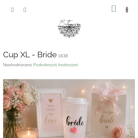
Přejít
NÁKUP
na
obsah
KOŠÍK
Cup XL - Bride
1638
Průměrné
Neohodnoceno
Podrobnosti hodnocení
hodnocení
produktu
je
0,0
z
5
hvězdiček.