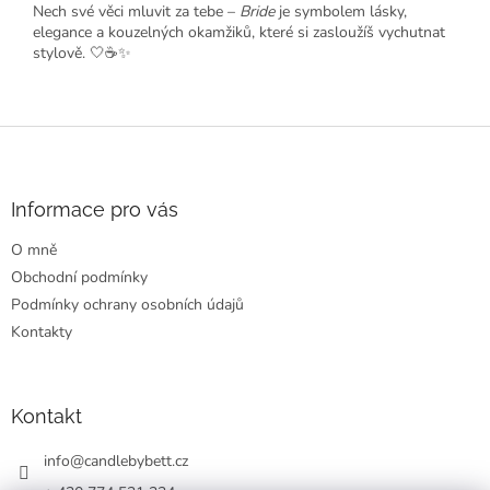
Nech své věci mluvit za tebe –
Bride
je symbolem lásky,
elegance a kouzelných okamžiků, které si zasloužíš vychutnat
stylově. 🤍☕✨
Z
á
p
a
Informace pro vás
t
O mně
í
Obchodní podmínky
Podmínky ochrany osobních údajů
Kontakty
Kontakt
info
@
candlebybett.cz