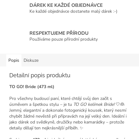
DÁREK KE KAŽDÉ OBJEDNÁVCE
Ke každé objednávce dostanete malý dárek :-)
RESPEKTUJEME PŘÍRODU
Používáme pouze přírodní produkty
Popis
Diskuze
Detailní popis produktu
C
TO GO! Bride (473 ml)
h
a
t
Pro všechny budoucí paní, které chtějí svůj den začít s
G
úsměvem a špetkou stylu – je tu
TO GO kelímek Bride!
🤍👰
P
T
Jemný, elegantní a dokonale fotogenický kousek, který nesmí
ř
chybět žádné nevěstě při přípravách na její velký den. Ideální i
e
jako dárek od svědkyně, družičky nebo kamarádky – protože
k
l
detaily dělají ten nejkrásnější příběh. ✨
: