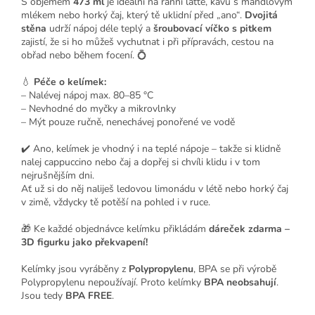
S objemem
473 ml
je ideální na ranní latté, kávu s mandlovým
mlékem nebo horký čaj, který tě uklidní před „ano“.
Dvojitá
stěna
udrží nápoj déle teplý a
šroubovací víčko s pitkem
zajistí, že si ho můžeš vychutnat i při přípravách, cestou na
obřad nebo během focení. 💍
💧
Péče o kelímek:
– Nalévej nápoj max. 80–85 °C
– Nevhodné do myčky a mikrovlnky
– Mýt pouze ručně, nenechávej ponořené ve vodě
✔️ Ano, kelímek je vhodný i na teplé nápoje – takže si klidně
nalej cappuccino nebo čaj a dopřej si chvíli klidu i v tom
nejrušnějším dni.
Ať už si do něj naliješ ledovou limonádu v létě nebo horký čaj
v zimě, vždycky tě potěší na pohled i v ruce.
🎁 Ke každé objednávce kelímku přikládám
dáreček zdarma –
3D figurku jako překvapení!
Kelímky jsou vyráběny z
Polypropylenu
, BPA se při výrobě
Polypropylenu nepoužívají. Proto kelímky
BPA neobsahují
.
Jsou tedy
BPA FREE
.