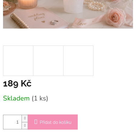
189 Kč
Měrná
Skladem
(1 ks)
cena:
Přidat do košíku