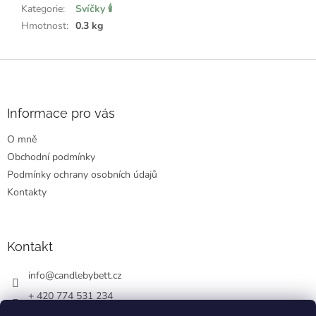
Kategorie
:
Svíčky 🕯️
Hmotnost
:
0.3 kg
Z
á
p
a
Informace pro vás
t
O mně
í
Obchodní podmínky
Podmínky ochrany osobních údajů
Kontakty
Kontakt
info
@
candlebybett.cz
+ 420 774 531 234