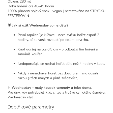
Objem: 280 ml
Doba hoření: cca 40–45 hodin
100% přírodní sójový vosk | vegan | netestováno na STRÝČKU
FESTEROVI 🕯️
🕷️
Jak si užít Wednesday co nejdéle?
První zapálení je klíčové – nech svíčku hořet aspoň 2
hodiny, ať se vosk rozpustí po celém povrchu.
Knot udržuj na cca 0,5 cm – prodloužíš tím hoření a
zabráníš kouření.
Nedoporučuje se nechat hořet déle než 4 hodiny v kuse.
Nikdy ji nenechávej hořet bez dozoru a mimo dosah
rukou (i těch malých a příliš zvědavých).
✨
Wednesday – malý kousek temnoty u tebe doma.
Pro dny, kdy potřebuješ klid, chlad a trošku cynického úsměvu.
Wednesday styl.
Doplňkové parametry