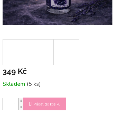
349 Kč
Měrná
Skladem
(5 ks)
cena:
Přidat do košíku