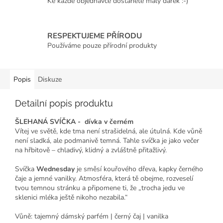
Ke každé objednávce dostanete malý dárek :-)
RESPEKTUJEME PŘÍRODU
Používáme pouze přírodní produkty
Popis
Diskuze
Detailní popis produktu
ŠLEHANÁ SVÍČKA - dívka v černém
Vítej ve světě, kde tma není strašidelná, ale útulná. Kde vůně
není sladká, ale podmanivě temná. Tahle svíčka je jako večer
na hřbitově – chladivý, klidný a zvláštně přitažlivý.
Svíčka
Wednesday
je směsí kouřového dřeva, kapky černého
čaje a jemné vanilky. Atmosféra, která tě obejme, rozveselí
tvou temnou stránku a připomene ti, že „trocha jedu ve
sklenici mléka ještě nikoho nezabila.“
Vůně: tajemný dámský parfém | černý čaj | vanilka