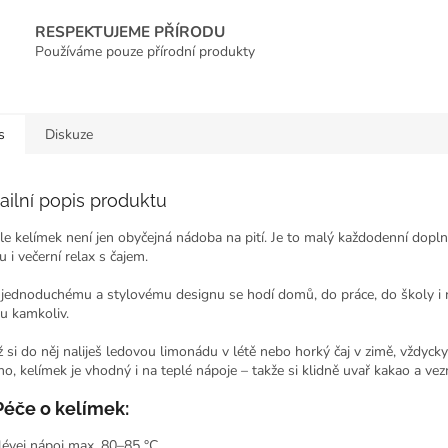
RESPEKTUJEME PŘÍRODU
Používáme pouze přírodní produkty
s
Diskuze
ailní popis produktu
le kelímek není jen obyčejná nádoba na pití. Je to malý každodenní dopln
 i večerní relax s čajem.
 jednoduchému a stylovému designu se hodí domů, do práce, do školy i na c
u kamkoliv.
ž si do něj naliješ ledovou limonádu v létě nebo horký čaj v zimě, vždycky 
no, kelímek je vhodný i na teplé nápoje – takže si klidně uvař kakao a v
Péče o kelímek:
lévej nápoj max. 80–85 °C