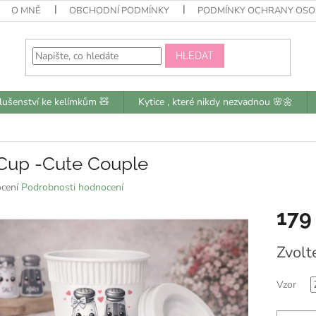
O MNĚ
OBCHODNÍ PODMÍNKY
PODMÍNKY OCHRANY OSO
HLEDAT
slušenství ke kelímkům 🧸
Kytice , které nikdy nezvadnou 🌸🌼
Cup -Cute Couple
né
cení
Podrobnosti hodnocení
ní
179
u
Měrná
Zvolt
cena:
k.
Vzor