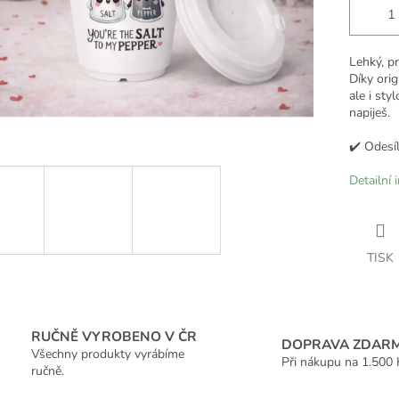
Lehký, pr
Díky orig
ale i sty
napiješ.
✔️ Odesí
Detailní 
TISK
RUČNĚ VYROBENO V ČR
DOPRAVA ZDAR
Všechny produkty vyrábíme
Při nákupu na 1.500 
ručně.