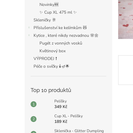
n
Novinky🆕
e
✨ Cup XL 475 ml ✨
l
Skleničky 🥂
Příslušenství ke kelímkům 🧸
Kytice , které nikdy nezvadnou 🌸🌼
Pugét z vonných vosků
Květinový box
VÝPRODEJ ❗️
Péče o svíčky 🕯️🪔🌟
Top 10 produktů
Pelíšky
349 Kč
Cup XL - Pelíšky
189 Kč
Sklenička - Glitter Dumpling