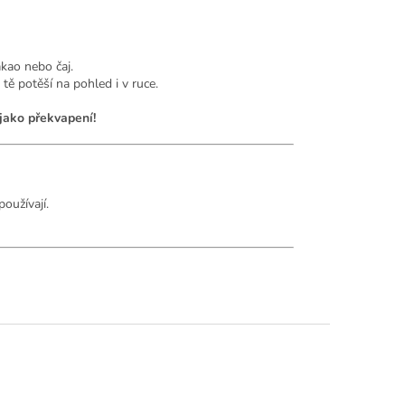
akao nebo čaj.
tě potěší na pohled i v ruce.
jako překvapení!
oužívají.