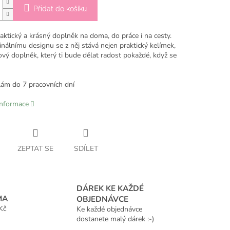
Přidat do košíku
aktický a krásný doplněk na doma, do práce i na cesty.
inálnímu designu se z něj stává nejen praktický kelímek,
lový doplněk, který ti bude dělat radost pokaždé, když se
lám do 7 pracovních dní
informace
ZEPTAT SE
SDÍLET
DÁREK KE KAŽDÉ
MA
OBJEDNÁVCE
Kč
Ke každé objednávce
dostanete malý dárek :-)