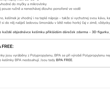
vhodné do myčky a mikrovlnky
j pouze ručně a nenechávej dlouho ponořené ve vodě
no, kelímek je vhodný i na teplé nápoje – takže si vychutnej svou kávu, k
ž si do něj naliješ ledovou limonádu v létě nebo horký čaj v zimě, vždycky 
e každé objednávce kelímku přikládám dáreček zdarma – 3D figurku 
 FREE:
mky jsou vyráběny z Polypropylenu, BPA se při výrobě Polypropylenu nep
o kelímky BPA neobsahují. Jsou tedy
BPA FREE
.