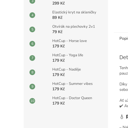
299 Kč
Elastický kryt na skleničky
89 Kč
Otvírák na plechovky 2v1
79 Kč
Popi
HotCup - Horse love
179 Kč
HotCup - Yoga life
Det
179 Kč
Tenh
HotCup - Naděje
pauzu
179 Kč
HotCup - Summer vibes
Díky
179 Kč
sebo
HotCup - Doctor Queen
Ať u
179 Kč
✔️ A
💧
– Na