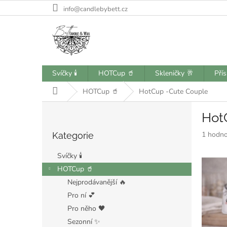
Přejít
info@candlebybett.cz
na
obsah
Svíčky 🕯️
HOTCup 🥤
Skleničky 🥂
Pří
Domů
HOTCup 🥤
HotCup -Cute Couple
P
Hot
o
Přeskočit
s
Průměr
1 hodno
Kategorie
kategorie
t
hodnoce
r
produkt
Svíčky 🕯️
a
je
HOTCup 🥤
n
5,0
Nejprodávanější 🔥
z
n
5
í
Pro ní 💕
hvězdiče
p
Pro něho 🖤
a
Sezonní ✨