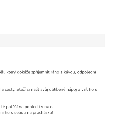
ěk, který dokáže zpříjemnit ráno s kávou, odpolední
esty. Stačí si nalít svůj oblíbený nápoj a vzít ho s
tě potěší na pohled i v ruce.
ezmi ho s sebou na procházku!