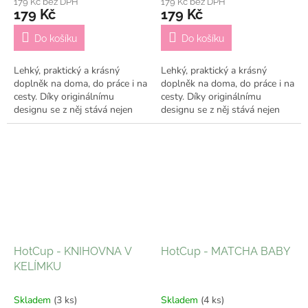
179 Kč bez DPH
179 Kč bez DPH
179 Kč
179 Kč
Do košíku
Do košíku
Lehký, praktický a krásný
Lehký, praktický a krásný
doplněk na doma, do práce i na
doplněk na doma, do práce i na
cesty. Díky originálnímu
cesty. Díky originálnímu
designu se z něj stává nejen
designu se z něj stává nejen
praktický kelímek, ale i stylový
praktický kelímek, ale i stylový
doplněk, který ti bude dělat...
doplněk, který ti bude dělat...
HotCup - KNIHOVNA V
HotCup - MATCHA BABY
KELÍMKU
Skladem
(3 ks)
Skladem
(4 ks)