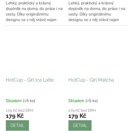
Lehký, praktický a krásný
Lehký, praktický a krásný
doplněk na doma, do práce i na
doplněk na doma, do práce i na
cesty. Díky originálnímu
cesty. Díky originálnímu
designu se z něj stává nejen
designu se z něj stává nejen
praktický kelímek, ale i stylový
praktický kelímek, ale i stylový
doplněk, který ti bude dělat...
doplněk, který ti bude dělat...
HotCup - Girl Ice Latte
HotCup - Girl Matcha
Skladem
(>5 ks)
Skladem
(>5 ks)
179 Kč bez DPH
179 Kč bez DPH
179 Kč
179 Kč
DETAIL
DETAIL