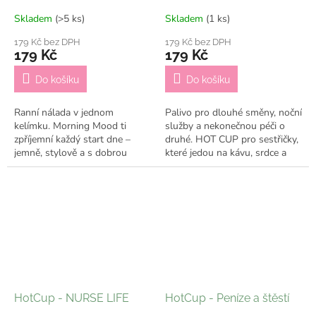
Skladem
(>5 ks)
Skladem
(1 ks)
179 Kč bez DPH
179 Kč bez DPH
179 Kč
179 Kč
Do košíku
Do košíku
Ranní nálada v jednom
Palivo pro dlouhé směny, noční
kelímku. Morning Mood ti
služby a nekonečnou péči o
zpříjemní každý start dne –
druhé. HOT CUP pro sestřičky,
jemně, stylově a s dobrou
které jedou na kávu, srdce a
energií. ✔️ Odesílám do 7
odhodlání. ☕🩺🤍 ✔️ Odesílám
pracovních dní
do 7 pracovních dní
HotCup - NURSE LIFE
HotCup - Peníze a štěstí