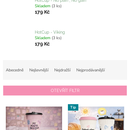
HotCup - No pain , No gain
Skladem
(3 ks)
179 Kč
HotCup - Viking
Skladem
(3 ks)
179 Kč
Ř
a
Abecedně
Nejlevnější
Nejdražší
Nejprodávanější
z
e
n
OTEVŘÍT FILTR
í
p
V
r
Tip
ý
o
p
d
i
u
s