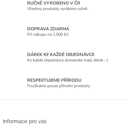
á
RUČNĚ VYROBENO V ČR
c
n
í
Všechny produkty vyrábíme ručně.
í
p
r
v
DOPRAVA ZDARMA
k
Při nákupu na 1.500 Kč
y
v
ý
p
DÁREK KE KAŽDÉ OBJEDNÁVCE
i
Ke každé objednávce dostanete malý dárek :-)
s
u
RESPEKTUJEME PŘÍRODU
Používáme pouze přírodní produkty
Z
á
p
a
Informace pro vás
t