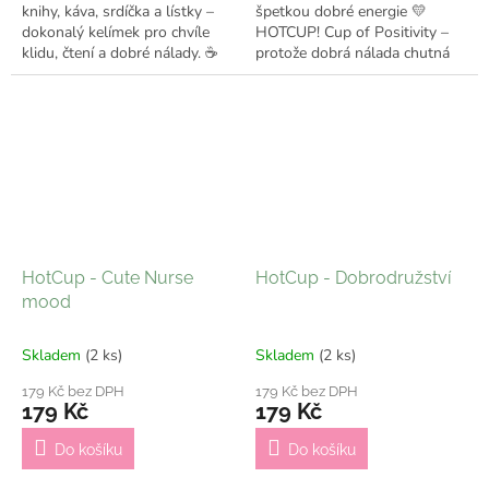
knihy, káva, srdíčka a lístky –
špetkou dobré energie 💛
dokonalý kelímek pro chvíle
HOTCUP! Cup of Positivity –
klidu, čtení a dobré nálady. ☕
protože dobrá nálada chutná
📚 ✔️ Odesílám do 7
nejlíp z oblíbeného kelímku ☕
pracovních dní
✨ ✔️ Odesílám do 7 pracovních
dní
HotCup - Cute Nurse
HotCup - Dobrodružství
mood
Skladem
(2 ks)
Skladem
(2 ks)
179 Kč bez DPH
179 Kč bez DPH
179 Kč
179 Kč
Do košíku
Do košíku