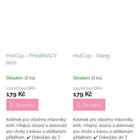
HotCup - PHARMACY
HotCup - Viking
tech
Skladem
(3 ks)
Skladem
(3 ks)
179 Kč bez DPH
179 Kč bez DPH
179 Kč
179 Kč
Do košíku
Do košíku
Kelímek pro všechny milovníky
Kelímek pro všechny milovníky
knih. Hřejivý, útulný a dokonalý
knih. Hřejivý, útulný a dokonalý
pro chvíle s kávou a oblíbeným
pro chvíle s kávou a oblíbeným
příběhem. ✔️ Odesílám do 7
příběhem. ✔️ Odesílám do 7