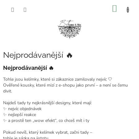
Přejít
NÁKUP
na
obsah
KOŠÍK
Nejprodávanější 🔥
Nejprodávanější 🔥
Tohle jsou kelímky, které si zákaznice zamilovaly nejvíc 🤍
Ověřené kousky, které mizí z e-shopu jako první – a není se čemu
divit.
Najdeš tady ty nejkrásnější designy, které mají:
✨ nejvíc objednávek
✨ nejlepší reakce
✨ a prostě ten „wow efekt“, co chceš mít i ty
Pokud nevíš, který kelímek vybrat, začni tady –
tohle je sázka na jistotu.