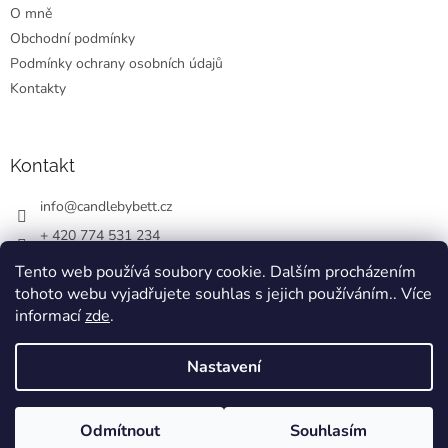
O mně
í
Obchodní podmínky
Podmínky ochrany osobních údajů
Kontakty
Kontakt
info
@
candlebybett.cz
+ 420 774 531 234
bett_candle_wax
Tento web používá soubory cookie. Dalším procházením
tohoto webu vyjadřujete souhlas s jejich používáním.. Více
informací
zde
.
Nastavení
Vytvořil Shoptet
Odmítnout
Souhlasím
Copyright 2026
CandlebyBett.cz
. Všechna práva vyhrazena.