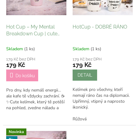
k
p
t
r
ů
o
d
Hot Cup – My Mental
HotCup - DOBRÉ RÁNO
u
Breakdown Cup | cute
k
kelímek na kávu
t
Skladem
(1 ks)
Skladem
(1 ks)
ů
179 Kč bez DPH
179 Kč bez DPH
179 Kč
179 Kč
DETAIL
Do košíku
Kelímek pro všechny, kteří
Pro dny, kdy nemáš energii…
nemají ráno čas na diplomacii.
ale kafe tě vždycky zachrání. ☕
Upřímný, vtipný a naprosto
✨Cute kelímek, který tě potěší
ikonický.
na pohled, zvedne náladu a
stane se tvým každodenním
Růžová
parťákem.
Novinka