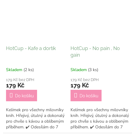
HotCup - Kafe a dortík
HotCup - No pain , No
gain
Skladem
(2 ks)
Skladem
(3 ks)
179 Kč bez DPH
179 Kč bez DPH
179 Kč
179 Kč
Do košíku
Do košíku
Kelímek pro všechny milovníky
Kelímek pro všechny milovníky
knih. Hřejivý, útulný a dokonalý
knih. Hřejivý, útulný a dokonalý
pro chvíle s kávou a oblíbeným
pro chvíle s kávou a oblíbeným
příběhem. ✔️ Odesílám do 7
příběhem. ✔️ Odesílám do 7
pracovních dní
pracovních dní