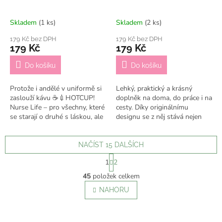
Skladem
(1 ks)
Skladem
(2 ks)
179 Kč bez DPH
179 Kč bez DPH
179 Kč
179 Kč
Do košíku
Do košíku
Protože i andělé v uniformě si
Lehký, praktický a krásný
zaslouží kávu ☕️💉HOTCUP!
doplněk na doma, do práce i na
Nurse Life – pro všechny, které
cesty. Díky originálnímu
se starají o druhé s láskou, ale
designu se z něj stává nejen
nezapomínají ani na sebe. 🩺💗
praktický kelímek, ale i stylový
✔️ Odesílám do 7...
doplněk, který ti bude dělat...
NAČÍST 15 DALŠÍCH
S
1
2
t
O
r
45
položek celkem
v
á
l
NAHORU
n
á
k
o
d
v
a