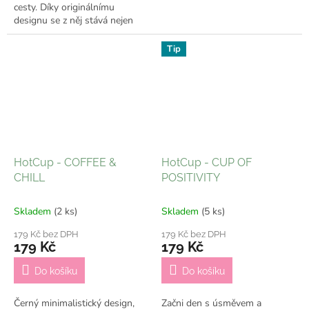
cesty. Díky originálnímu
designu se z něj stává nejen
praktický kelímek, ale i stylový
doplněk, který ti bude dělat...
Tip
HotCup - COFFEE &
HotCup - CUP OF
CHILL
POSITIVITY
Skladem
(2 ks)
Skladem
(5 ks)
179 Kč bez DPH
179 Kč bez DPH
179 Kč
179 Kč
Do košíku
Do košíku
Černý minimalistický design,
Začni den s úsměvem a