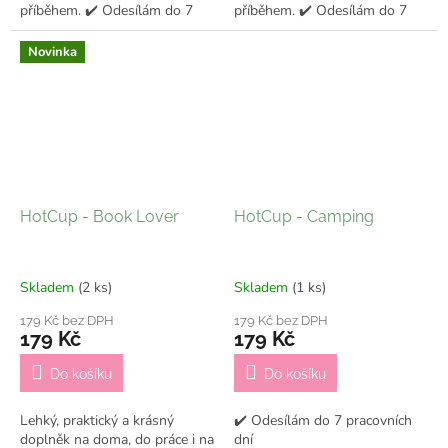
příběhem. ✔️ Odesílám do 7
příběhem. ✔️ Odesílám do 7
pracovních dní
pracovních dní
Novinka
HotCup - Book Lover
HotCup - Camping
Skladem
(2 ks)
Skladem
(1 ks)
179 Kč bez DPH
179 Kč bez DPH
179 Kč
179 Kč
Do košíku
Do košíku
Lehký, praktický a krásný
✔️ Odesílám do 7 pracovních
doplněk na doma, do práce i na
dní