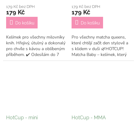
179 Kč bez DPH
179 Kč bez DPH
179 Kč
179 Kč
Do košíku
Do košíku
Kelímek pro všechny milovníky
Pro všechny matcha queens,
knih. Hřejivý, útulný a dokonalý
které chtějí začít den stylově a
pro chvíle s kávou a oblíbeným
s klidem v duši 🌿HOTCUP!
příběhem. ✔️ Odesílám do 7
Matcha Baby – kelímek, který
pracovních dní
udělá z každého doušku malý
rituál krásy a pohody 💫 ✔️...
HotCup - mini
HotCup - MMA