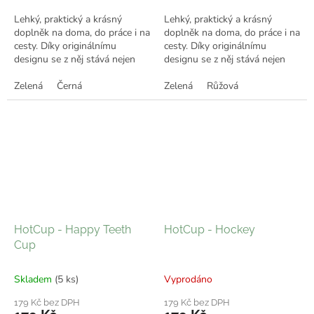
Lehký, praktický a krásný
Lehký, praktický a krásný
doplněk na doma, do práce i na
doplněk na doma, do práce i na
cesty. Díky originálnímu
cesty. Díky originálnímu
designu se z něj stává nejen
designu se z něj stává nejen
praktický kelímek, ale i stylový
praktický kelímek, ale i stylový
doplněk, který ti bude dělat...
Zelená
Černá
doplněk, který ti bude dělat...
Zelená
Růžová
HotCup - Happy Teeth
HotCup - Hockey
Cup
Skladem
(5 ks)
Vyprodáno
179 Kč bez DPH
179 Kč bez DPH