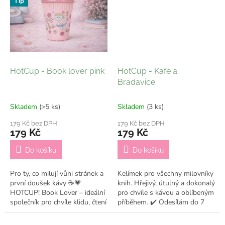
Tip
HotCup - Book lover pink
HotCup - Kafe a
Bradavice
Skladem
(>5 ks)
Skladem
(3 ks)
179 Kč bez DPH
179 Kč bez DPH
179 Kč
179 Kč
Do košíku
Do košíku
Pro ty, co milují vůni stránek a
Kelímek pro všechny milovníky
první doušek kávy ☕💗
knih. Hřejivý, útulný a dokonalý
HOTCUP! Book Lover – ideální
pro chvíle s kávou a oblíbeným
společník pro chvíle klidu, čtení
příběhem. ✔️ Odesílám do 7
a hřejivých myšlenek. ✨ ✔️
pracovních dní
Odesílám do 7 pracovních dní