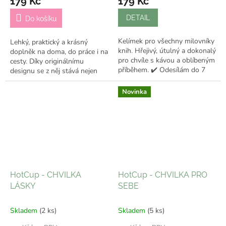
179 Kč
179 Kč
DETAIL
Do košíku
Kelímek pro všechny milovníky
Lehký, praktický a krásný
knih. Hřejivý, útulný a dokonalý
doplněk na doma, do práce i na
pro chvíle s kávou a oblíbeným
cesty. Díky originálnímu
příběhem. ✔️ Odesílám do 7
designu se z něj stává nejen
pracovních dní
praktický kelímek, ale i stylový
doplněk, který ti bude dělat...
Novinka
HotCup - CHVILKA
HotCup - CHVILKA PRO
LÁSKY
SEBE
Skladem
(2 ks)
Skladem
(5 ks)