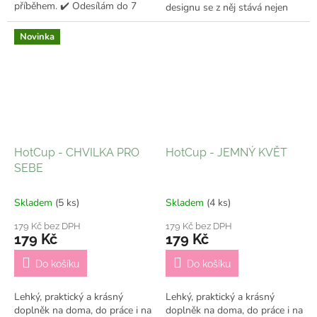
příběhem. ✔️ Odesílám do 7
designu se z něj stává nejen
pracovních dní
praktický kelímek, ale i stylový
doplněk, který ti bude dělat...
Novinka
HotCup - CHVILKA PRO
HotCup - JEMNÝ KVĚT
SEBE
Skladem
(5 ks)
Skladem
(4 ks)
179 Kč bez DPH
179 Kč bez DPH
179 Kč
179 Kč
Do košíku
Do košíku
Lehký, praktický a krásný
Lehký, praktický a krásný
doplněk na doma, do práce i na
doplněk na doma, do práce i na