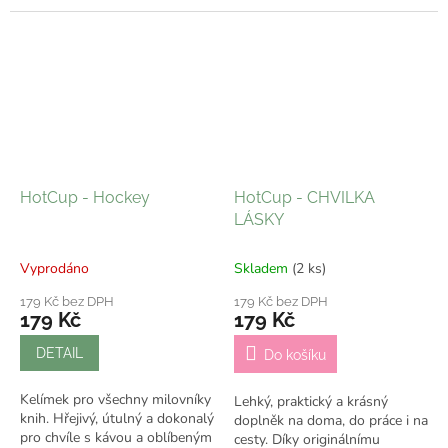
praktický kelímek, ale i stylový
praktický kelímek, ale i stylový
doplněk, který ti bude dělat...
doplněk, který ti bude dělat...
HotCup - Hockey
HotCup - CHVILKA
LÁSKY
Vyprodáno
Skladem
(2 ks)
179 Kč bez DPH
179 Kč bez DPH
179 Kč
179 Kč
DETAIL
Do košíku
Kelímek pro všechny milovníky
Lehký, praktický a krásný
knih. Hřejivý, útulný a dokonalý
doplněk na doma, do práce i na
pro chvíle s kávou a oblíbeným
cesty. Díky originálnímu