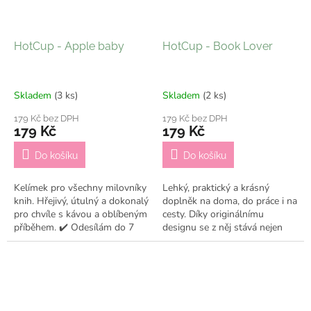
HotCup - Apple baby
HotCup - Book Lover
Skladem
(3 ks)
Skladem
(2 ks)
179 Kč bez DPH
179 Kč bez DPH
179 Kč
179 Kč
Do košíku
Do košíku
Kelímek pro všechny milovníky
Lehký, praktický a krásný
knih. Hřejivý, útulný a dokonalý
doplněk na doma, do práce i na
pro chvíle s kávou a oblíbeným
cesty. Díky originálnímu
příběhem. ✔️ Odesílám do 7
designu se z něj stává nejen
pracovních dní
praktický kelímek, ale i stylový
doplněk, který ti bude dělat...