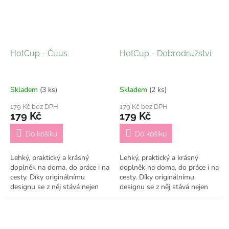
HotCup - Čuus
HotCup - Dobrodružství
Skladem
(3 ks)
Skladem
(2 ks)
179 Kč bez DPH
179 Kč bez DPH
179 Kč
179 Kč
Do košíku
Do košíku
Lehký, praktický a krásný
Lehký, praktický a krásný
doplněk na doma, do práce i na
doplněk na doma, do práce i na
cesty. Díky originálnímu
cesty. Díky originálnímu
designu se z něj stává nejen
designu se z něj stává nejen
praktický kelímek, ale i stylový
praktický kelímek, ale i stylový
doplněk, který ti bude dělat...
doplněk, který ti bude dělat...