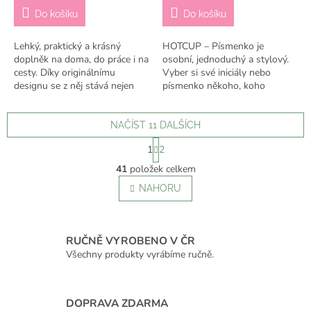
Do košíku
Do košíku
Lehký, praktický a krásný
HOTCUP – Písmenko je
doplněk na doma, do práce i na
osobní, jednoduchý a stylový.
cesty. Díky originálnímu
Vyber si své iniciály nebo
designu se z něj stává nejen
písmenko někoho, koho
praktický kelímek, ale i stylový
miluješ. 🤍 👉 Vybrané
doplněk, který ti bude dělat...
písmenko prosím napiš do
poznámky k objednávce – je
NAČÍST 11 DALŠÍCH
to...
S
1
2
t
O
r
41
položek celkem
v
á
l
NAHORU
n
á
k
o
d
v
a
á
RUČNĚ VYROBENO V ČR
c
n
í
Všechny produkty vyrábíme ručně.
í
p
r
v
DOPRAVA ZDARMA
k