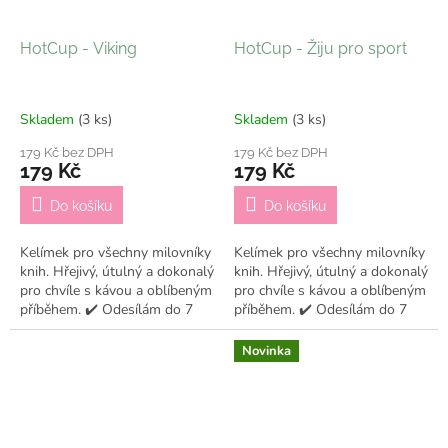
HotCup - Viking
HotCup - Žiju pro sport
Skladem
(3 ks)
Skladem
(3 ks)
179 Kč bez DPH
179 Kč bez DPH
179 Kč
179 Kč
Do košíku
Do košíku
Kelímek pro všechny milovníky
Kelímek pro všechny milovníky
knih. Hřejivý, útulný a dokonalý
knih. Hřejivý, útulný a dokonalý
pro chvíle s kávou a oblíbeným
pro chvíle s kávou a oblíbeným
příběhem. ✔️ Odesílám do 7
příběhem. ✔️ Odesílám do 7
pracovních dní
pracovních dní
Novinka