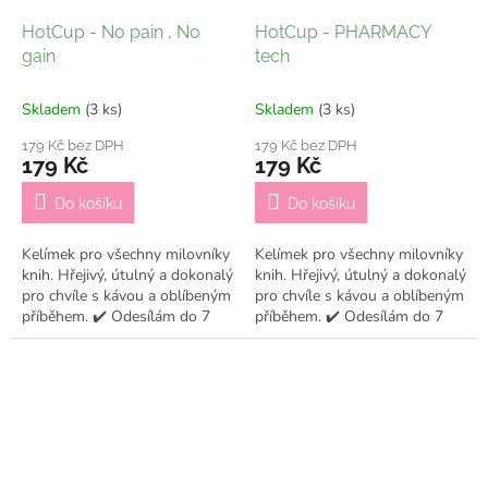
HotCup - No pain , No
HotCup - PHARMACY
gain
tech
Skladem
(3 ks)
Skladem
(3 ks)
179 Kč bez DPH
179 Kč bez DPH
179 Kč
179 Kč
Do košíku
Do košíku
Kelímek pro všechny milovníky
Kelímek pro všechny milovníky
knih. Hřejivý, útulný a dokonalý
knih. Hřejivý, útulný a dokonalý
pro chvíle s kávou a oblíbeným
pro chvíle s kávou a oblíbeným
příběhem. ✔️ Odesílám do 7
příběhem. ✔️ Odesílám do 7
pracovních dní
pracovních dní