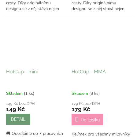
cesty. Díky originálnímu
cesty. Díky originálnímu
designu se z něj stává nejen
designu se z něj stává nejen
praktický kelímek, ale i stylový
praktický kelímek, ale i stylový
doplněk, který ti bude dělat...
doplněk, který ti bude dělat...
HotCup - mini
HotCup - MMA
Skladem
(1 ks)
Skladem
(3 ks)
149 Kč bez DPH
179 Kč bez DPH
149 Kč
179 Kč
DETAIL
Do košíku
🚚 Odesíláme do 7 pracovních
Kelímek pro všechny milovníky