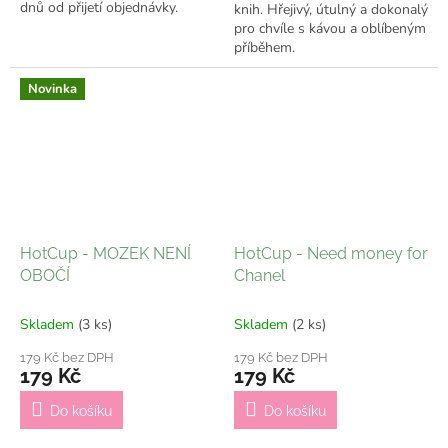
dnů od přijetí objednávky.
knih. Hřejivý, útulný a dokonalý
pro chvíle s kávou a oblíbeným
příběhem.
Novinka
HotCup - MOZEK NENÍ
HotCup - Need money for
OBOČÍ
Chanel
Skladem
(3 ks)
Skladem
(2 ks)
179 Kč bez DPH
179 Kč bez DPH
179 Kč
179 Kč
Do košíku
Do košíku