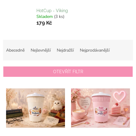
HotCup - Viking
Skladem
(3 ks)
179 Kč
Ř
a
Abecedně
Nejlevnější
Nejdražší
Nejprodávanější
z
e
n
OTEVŘÍT FILTR
í
p
V
r
ý
o
p
d
i
u
s
k
p
t
r
ů
o