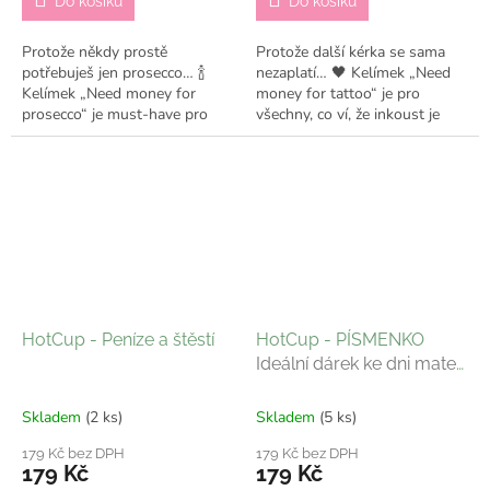
Do košíku
Do košíku
Protože někdy prostě
Protože další kérka se sama
potřebuješ jen prosecco… 🍾
nezaplatí… 🖤 Kelímek „Need
Kelímek „Need money for
money for tattoo“ je pro
prosecco“ je must-have pro
všechny, co ví, že inkoust je
všechny milovnice bublin a
životní styl. ✔️ Odesílám do 7
good vibes. ✔️ Odesílám do 7
pracovních dní
pracovních dní
HotCup - Peníze a štěstí
HotCup - PÍSMENKO
Ideální dárek ke dni matek
10.5. 🎀
Skladem
(2 ks)
Skladem
(5 ks)
179 Kč bez DPH
179 Kč bez DPH
179 Kč
179 Kč