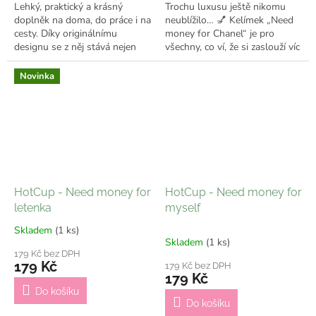
Lehký, praktický a krásný
Trochu luxusu ještě nikomu
doplněk na doma, do práce i na
neublížilo… 💅 Kelímek „Need
cesty. Díky originálnímu
money for Chanel“ je pro
designu se z něj stává nejen
všechny, co ví, že si zaslouží víc
praktický kelímek, ale i stylový
než jen obyčejnou kávu. ✔️
doplněk, který ti bude dělat...
Odesílám do 7 pracovních dní
Novinka
HotCup - Need money for
HotCup - Need money for
letenka
myself
Skladem
(1 ks)
Průměrné
Skladem
(1 ks)
hodnocení
179 Kč bez DPH
produktu
179 Kč
179 Kč bez DPH
je
179 Kč
5,0
Do košíku
z
Do košíku
5