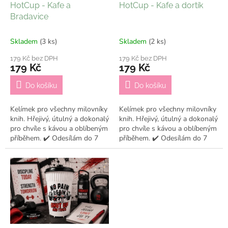
d
HotCup - Kafe a
HotCup - Kafe a dortík
u
Bradavice
k
t
Skladem
(3 ks)
Skladem
(2 ks)
ů
179 Kč bez DPH
179 Kč bez DPH
179 Kč
179 Kč
Do košíku
Do košíku
Kelímek pro všechny milovníky
Kelímek pro všechny milovníky
knih. Hřejivý, útulný a dokonalý
knih. Hřejivý, útulný a dokonalý
pro chvíle s kávou a oblíbeným
pro chvíle s kávou a oblíbeným
příběhem. ✔️ Odesílám do 7
příběhem. ✔️ Odesílám do 7
pracovních dní
pracovních dní