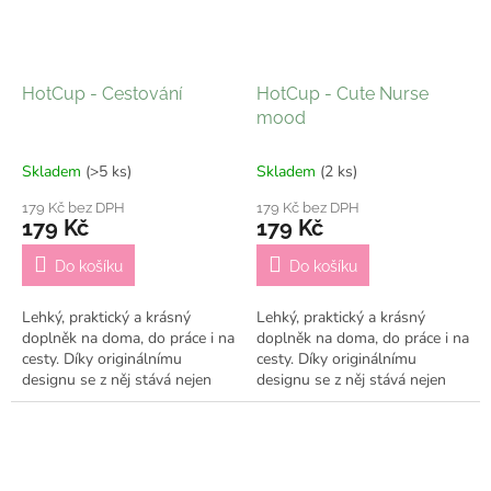
HotCup - Cestování
HotCup - Cute Nurse
mood
Skladem
(>5 ks)
Skladem
(2 ks)
179 Kč bez DPH
179 Kč bez DPH
179 Kč
179 Kč
Do košíku
Do košíku
Lehký, praktický a krásný
Lehký, praktický a krásný
doplněk na doma, do práce i na
doplněk na doma, do práce i na
cesty. Díky originálnímu
cesty. Díky originálnímu
designu se z něj stává nejen
designu se z něj stává nejen
praktický kelímek, ale i stylový
praktický kelímek, ale i stylový
doplněk, který ti bude dělat...
doplněk, který ti bude dělat...