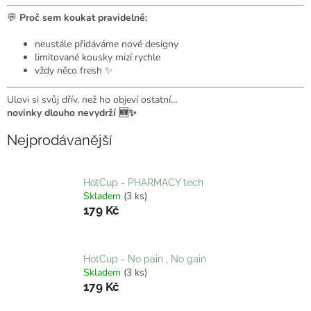
💬
Proč sem koukat pravidelně:
neustále přidáváme nové designy
limitované kousky mizí rychle
vždy něco fresh ✨
Ulovi si svůj dřív, než ho objeví ostatní…
novinky dlouho nevydrží 🆕✨
Nejprodávanější
HotCup - PHARMACY tech
Skladem
(3 ks)
179 Kč
HotCup - No pain , No gain
Skladem
(3 ks)
179 Kč