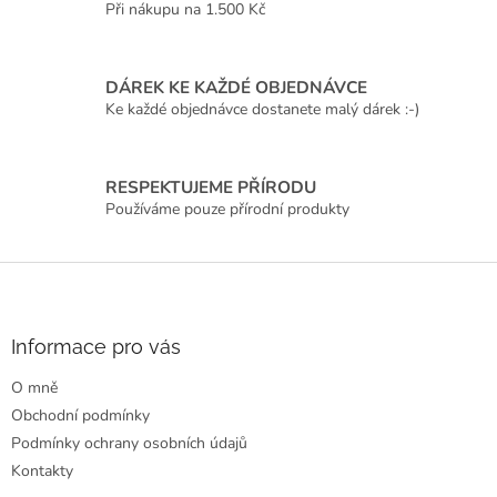
Při nákupu na 1.500 Kč
y
v
ý
p
DÁREK KE KAŽDÉ OBJEDNÁVCE
i
Ke každé objednávce dostanete malý dárek :-)
s
u
RESPEKTUJEME PŘÍRODU
Používáme pouze přírodní produkty
Z
á
p
a
Informace pro vás
t
O mně
í
Obchodní podmínky
Podmínky ochrany osobních údajů
Kontakty