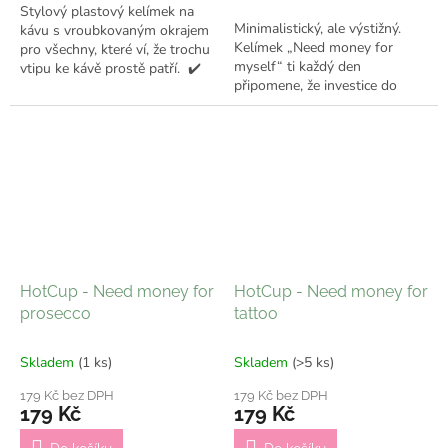
Stylový plastový kelímek na
hvězdiček.
Minimalistický, ale výstižný.
kávu s vroubkovaným okrajem
Kelímek „Need money for
pro všechny, které ví, že trochu
myself“ ti každý den
vtipu ke kávě prostě patří. ✔️
připomene, že investice do
Odesílám do 7 pracovních dní
sebe je ta nejlepší. 💸 Ideální
na kávu do práce, na cesty i na
rychlé ranní...
HotCup - Need money for
HotCup - Need money for
prosecco
tattoo
Skladem
(1 ks)
Skladem
(>5 ks)
179 Kč bez DPH
179 Kč bez DPH
179 Kč
179 Kč