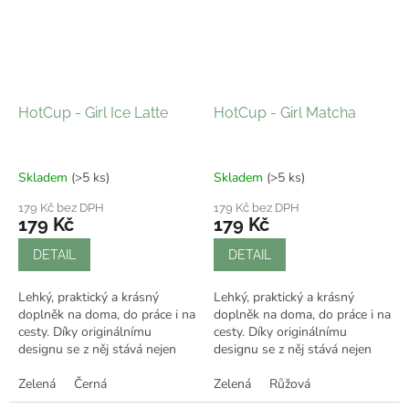
HotCup - Girl Ice Latte
HotCup - Girl Matcha
Skladem
(>5 ks)
Skladem
(>5 ks)
179 Kč bez DPH
179 Kč bez DPH
179 Kč
179 Kč
DETAIL
DETAIL
Lehký, praktický a krásný
Lehký, praktický a krásný
doplněk na doma, do práce i na
doplněk na doma, do práce i na
cesty. Díky originálnímu
cesty. Díky originálnímu
designu se z něj stává nejen
designu se z něj stává nejen
praktický kelímek, ale i stylový
praktický kelímek, ale i stylový
doplněk, který ti bude dělat...
Zelená
Černá
doplněk, který ti bude dělat...
Zelená
Růžová