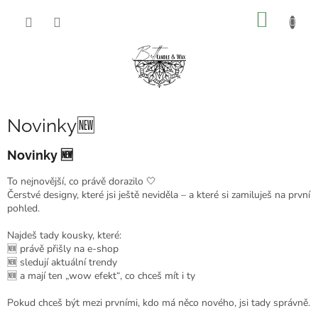
Přejít
NÁKUP
na
obsah
KOŠÍK
Novinky🆕
Novinky 🆕
To nejnovější, co právě dorazilo 🤍
Čerstvé designy, které jsi ještě neviděla – a které si zamiluješ na první
pohled.
Najdeš tady kousky, které:
🆕 právě přišly na e-shop
🆕 sledují aktuální trendy
🆕 a mají ten „wow efekt“, co chceš mít i ty
Pokud chceš být mezi prvními, kdo má něco nového, jsi tady správně.