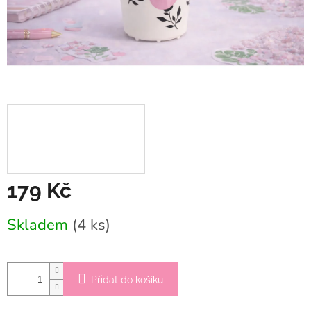
179 Kč
Měrná
Skladem
(4 ks)
cena:
Přidat do košíku