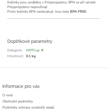
Kelímky jsou vyráběny z Polypropylenu, BPA se při výrobě
Polypropylenu nepoužívají.
Proto kelímky BPA neobsahují. Jsou tedy
BPA FREE
.
💖
ř
e
Doplňkové parametry
k
l
:
Kategorie
:
HOTCup 🥤
Hmotnost
:
0.1 kg
Z
á
p
a
Informace pro vás
t
O mně
í
Obchodní podmínky
Podmínky ochrany osobních údajů