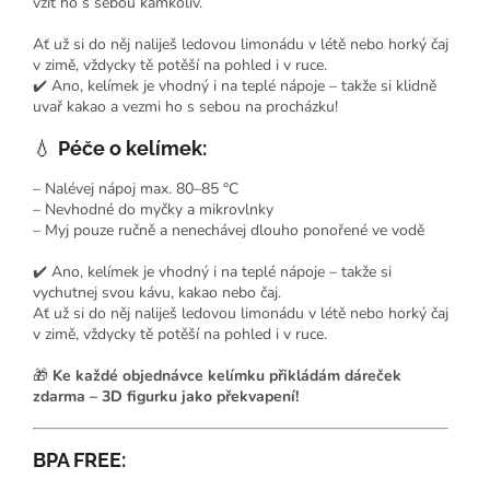
vzít ho s sebou kamkoliv.
Ať už si do něj naliješ ledovou limonádu v létě nebo horký čaj
v zimě, vždycky tě potěší na pohled i v ruce.
✔️ Ano, kelímek je vhodný i na teplé nápoje – takže si klidně
uvař kakao a vezmi ho s sebou na procházku!
💧
Péče o kelímek:
– Nalévej nápoj max. 80–85 °C
– Nevhodné do myčky a mikrovlnky
– Myj pouze ručně a nenechávej dlouho ponořené ve vodě
✔️ Ano, kelímek je vhodný i na teplé nápoje – takže si
vychutnej svou kávu, kakao nebo čaj.
Ať už si do něj naliješ ledovou limonádu v létě nebo horký čaj
v zimě, vždycky tě potěší na pohled i v ruce.
🎁
Ke každé objednávce kelímku přikládám dáreček
zdarma – 3D figurku jako překvapení!
BPA FREE: