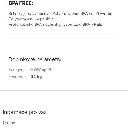
BPA FREE:
Kelímky jsou vyráběny z Polypropylenu, BPA se při výrobě
Polypropylenu nepoužívají.
Proto kelímky BPA neobsahují. Jsou tedy
BPA FREE
.
💖
ř
e
Doplňkové parametry
k
l
:
Kategorie
:
HOTCup 🥤
Hmotnost
:
0.1 kg
Z
á
p
a
Informace pro vás
t
O mně
í