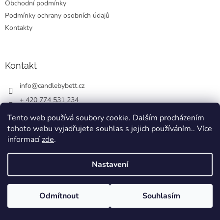
Obchodní podmínky
Podmínky ochrany osobních údajů
Kontakty
Kontakt
info
@
candlebybett.cz
+ 420 774 531 234
bett_candle_wax
Tento web používá soubory cookie. Dalším procházením
tohoto webu vyjadřujete souhlas s jejich používáním.. Více
informací
zde
.
Nastavení
Vytvořil Shoptet
Odmítnout
Souhlasím
Copyright 2026
CandlebyBett.cz
. Všechna práva vyhrazena.