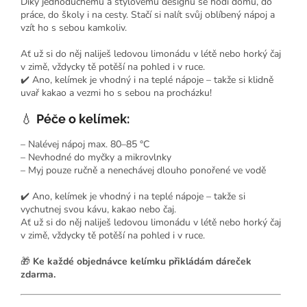
Díky jednoduchému a stylovému designu se hodí domů, do
práce, do školy i na cesty. Stačí si nalít svůj oblíbený nápoj a
vzít ho s sebou kamkoliv.
Ať už si do něj naliješ ledovou limonádu v létě nebo horký čaj
v zimě, vždycky tě potěší na pohled i v ruce.
✔️ Ano, kelímek je vhodný i na teplé nápoje – takže si klidně
uvař kakao a vezmi ho s sebou na procházku!
💧
Péče o kelímek:
– Nalévej nápoj max. 80–85 °C
– Nevhodné do myčky a mikrovlnky
– Myj pouze ručně a nenechávej dlouho ponořené ve vodě
✔️ Ano, kelímek je vhodný i na teplé nápoje – takže si
vychutnej svou kávu, kakao nebo čaj.
Ať už si do něj naliješ ledovou limonádu v létě nebo horký čaj
v zimě, vždycky tě potěší na pohled i v ruce.
🎁
Ke každé objednávce kelímku přikládám dáreček
zdarma.