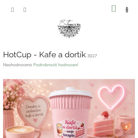
Přejít
NÁKUP
na
obsah
KOŠÍK
HotCup - Kafe a dortík
3027
Průměrné
Neohodnoceno
Podrobnosti hodnocení
hodnocení
produktu
je
0,0
z
5
hvězdiček.