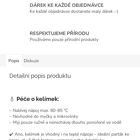
DÁREK KE KAŽDÉ OBJEDNÁVCE
Ke každé objednávce dostanete malý dárek :-)
RESPEKTUJEME PŘÍRODU
Používáme pouze přírodní produkty
Popis
Diskuze
Detailní popis produktu
💧
Péče o kelímek:
– Nalévej nápoj max. 80–85 °C
– Nevhodné do myčky a mikrovlnky
– Myj pouze ručně a nenechávej dlouho ponořené ve vodě
✔️ Ano, kelímek je vhodný i na teplé nápoje – ideální parťák ke