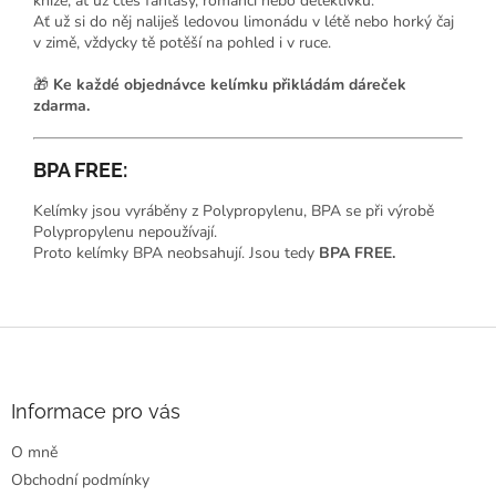
knize, ať už čteš fantasy, romanci nebo detektivku.
Ať už si do něj naliješ ledovou limonádu v létě nebo horký čaj
v zimě, vždycky tě potěší na pohled i v ruce.
🎁
Ke každé objednávce kelímku přikládám dáreček
zdarma.
BPA FREE:
Kelímky jsou vyráběny z Polypropylenu, BPA se při výrobě
Polypropylenu nepoužívají.
Proto kelímky BPA neobsahují. Jsou tedy
BPA FREE.
Z
á
p
a
Informace pro vás
t
O mně
í
Obchodní podmínky