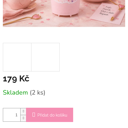
179 Kč
Měrná
Skladem
(2 ks)
cena:
Přidat do košíku