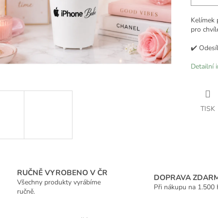
Kelímek p
pro chví
✔️ Odesí
Detailní 
TISK
RUČNĚ VYROBENO V ČR
DOPRAVA ZDAR
Všechny produkty vyrábíme
Při nákupu na 1.500 
ručně.