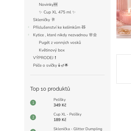
n
Novinky🆕
e
✨ Cup XL 475 ml ✨
l
Skleničky 🥂
Příslušenství ke kelímkům 🧸
Kytice , které nikdy nezvadnou 🌸🌼
Pugét z vonných vosků
Květinový box
VÝPRODEJ ❗️
Péče o svíčky 🕯️🪔🌟
Top 10 produktů
Pelíšky
349 Kč
Cup XL - Pelíšky
189 Kč
Sklenička - Glitter Dumpling