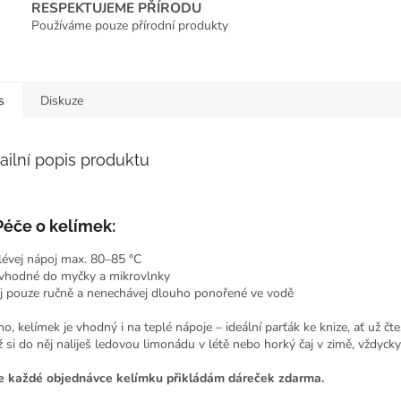
RESPEKTUJEME PŘÍRODU
Používáme pouze přírodní produkty
s
Diskuze
ailní popis produktu
Péče o kelímek:
lévej nápoj max. 80–85 °C
vhodné do myčky a mikrovlnky
j pouze ručně a nenechávej dlouho ponořené ve vodě
no, kelímek je vhodný i na teplé nápoje – ideální parťák ke knize, ať už čt
ž si do něj naliješ ledovou limonádu v létě nebo horký čaj v zimě, vždycky 
e každé objednávce kelímku přikládám dáreček zdarma.