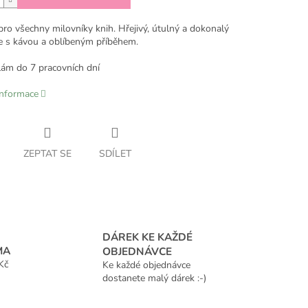
ro všechny milovníky knih. Hřejivý, útulný a dokonalý
le s kávou a oblíbeným příběhem.
lám do 7 pracovních dní
informace
ZEPTAT SE
SDÍLET
DÁREK KE KAŽDÉ
MA
OBJEDNÁVCE
Kč
Ke každé objednávce
dostanete malý dárek :-)