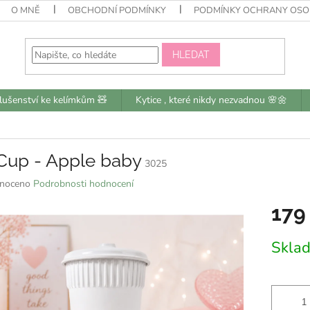
O MNĚ
OBCHODNÍ PODMÍNKY
PODMÍNKY OCHRANY OSO
HLEDAT
slušenství ke kelímkům 🧸
Kytice , které nikdy nezvadnou 🌸🌼
Cup - Apple baby
3025
né
noceno
Podrobnosti hodnocení
ní
179
u
Měrná
Skla
cena:
k.