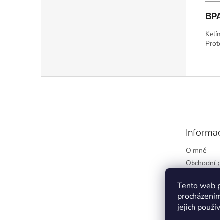
BPA
Kelí
Prot
Z
á
p
a
t
Informa
í
O mně
Obchodní 
Podmínky o
údajů
Tento web p
procházením
Kontakty
jejich použí