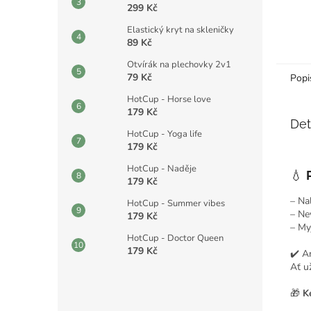
299 Kč
Elastický kryt na skleničky
89 Kč
Otvírák na plechovky 2v1
79 Kč
Popi
HotCup - Horse love
179 Kč
Det
HotCup - Yoga life
179 Kč
HotCup - Naděje
💧
179 Kč
– Na
HotCup - Summer vibes
– Ne
179 Kč
– My
HotCup - Doctor Queen
179 Kč
✔️ A
Ať u
🎁
K