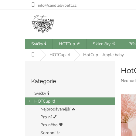
Přejít
info@candlebybett.cz
na
obsah
Svíčky 🕯️
HOTCup 🥤
Skleničky 🥂
Pří
Domů
HOTCup 🥤
HotCup - Apple baby
P
Hot
o
Přeskočit
s
Průměr
Neohod
Kategorie
kategorie
t
hodnoce
r
produkt
Svíčky 🕯️
a
je
HOTCup 🥤
n
0,0
Nejprodávanější 🔥
z
n
5
í
Pro ní 💕
hvězdiče
p
Pro něho 🖤
a
Sezonní ✨