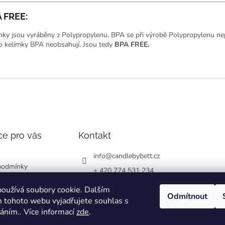
 FREE:
mky jsou vyráběny z Polypropylenu, BPA se při výrobě Polypropylenu nep
o kelímky BPA neobsahují. Jsou tedy
BPA FREE.
ce pro vás
Kontakt
info
@
candlebybett.cz
podmínky
+ 420 774 531 234
chrany osobních
bett_candle_wax
oužívá soubory cookie. Dalším
Odmítnout
 tohoto webu vyjadřujete souhlas s
váním.. Více informací
zde
.