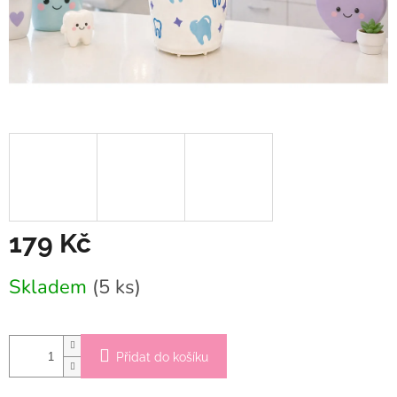
179 Kč
Měrná
Skladem
(5 ks)
cena:
Přidat do košíku