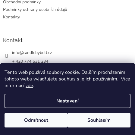
Obchodní podmínky
Podmínky ochrany osobních údajů
Kontakty
Kontakt
info
@
candlebybett.cz
+ 420 774 531 234
bett_candle_wax
Tento web používá soubory cookie. Dalším procházením
tohoto webu vyjadřujete souhlas s jejich používáním.. Více
informací
zde
.
Nastavení
Vytvořil Shoptet
Odmítnout
Souhlasím
Copyright 2026
CandlebyBett.cz
. Všechna práva vyhrazena.