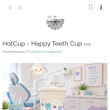
Přejít
NÁKUP
na
obsah
KOŠÍK
HotCup - Happy Teeth Cup
2858
Průměrné
Neohodnoceno
Podrobnosti hodnocení
hodnocení
produktu
je
0,0
z
5
hvězdiček.