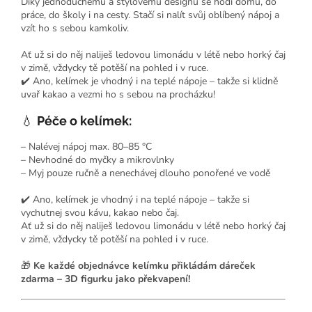
Díky jednoduchému a stylovému designu se hodí domů, do
práce, do školy i na cesty. Stačí si nalít svůj oblíbený nápoj a
vzít ho s sebou kamkoliv.
Ať už si do něj naliješ ledovou limonádu v létě nebo horký čaj
v zimě, vždycky tě potěší na pohled i v ruce.
✔️ Ano, kelímek je vhodný i na teplé nápoje – takže si klidně
uvař kakao a vezmi ho s sebou na procházku!
💧
Péče o kelímek:
– Nalévej nápoj max. 80–85 °C
– Nevhodné do myčky a mikrovlnky
– Myj pouze ručně a nenechávej dlouho ponořené ve vodě
✔️ Ano, kelímek je vhodný i na teplé nápoje – takže si
vychutnej svou kávu, kakao nebo čaj.
Ať už si do něj naliješ ledovou limonádu v létě nebo horký čaj
v zimě, vždycky tě potěší na pohled i v ruce.
🎁
Ke každé objednávce kelímku přikládám dáreček
zdarma – 3D figurku jako překvapení!