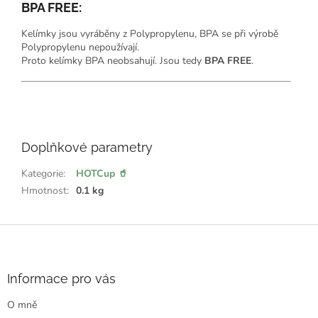
BPA FREE:
Kelímky jsou vyráběny z Polypropylenu, BPA se při výrobě
Polypropylenu nepoužívají.
Proto kelímky BPA neobsahují. Jsou tedy
BPA FREE
.
💖
ř
e
Doplňkové parametry
k
l
:
Kategorie
:
HOTCup 🥤
Hmotnost
:
0.1 kg
Z
á
p
a
Informace pro vás
t
O mně
í