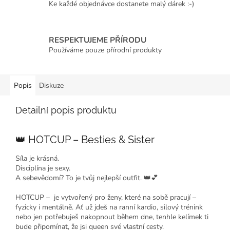
Ke každé objednávce dostanete malý dárek :-)
RESPEKTUJEME PŘÍRODU
Používáme pouze přírodní produkty
Popis
Diskuze
Detailní popis produktu
C
h
👑 HOTCUP – Besties & Sister
a
t
G
Síla je krásná.
P
T
Disciplína je sexy.
ř
A sebevědomí? To je tvůj nejlepší outfit. 👑💕
e
k
l
HOTCUP – je vytvořený pro ženy, které na sobě pracují –
:
fyzicky i mentálně. Ať už jdeš na ranní kardio, silový trénink
nebo jen potřebuješ nakopnout během dne, tenhle kelímek ti
bude připomínat, že jsi queen své vlastní cesty.