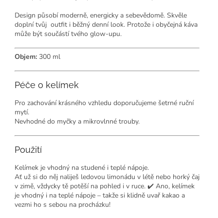
Design působí moderně, energicky a sebevědomě. Skvěle
doplní tvůj outfit i běžný denní look. Protože i obyčejná káva
může být součástí tvého glow-upu.
Objem:
300 ml
Péče o kelímek
Pro zachování krásného vzhledu doporučujeme šetrné ruční
mytí.
Nevhodné do myčky a mikrovlnné trouby.
Použití
Kelímek je vhodný na studené i teplé nápoje.
Ať už si do něj naliješ ledovou limonádu v létě nebo horký čaj
v zimě, vždycky tě potěší na pohled i v ruce. ✔️ Ano, kelímek
je vhodný i na teplé nápoje – takže si klidně uvař kakao a
vezmi ho s sebou na procházku!