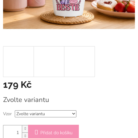
179 Kč
Měrná
Zvolte variantu
cena:
Vzor
Přidat do košíku