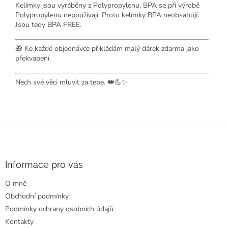
Kelímky jsou vyráběny z Polypropylenu, BPA se při výrobě
Polypropylenu nepoužívají. Proto kelímky BPA neobsahují.
Jsou tedy BPA FREE.
🎁 Ke každé objednávce přikládám malý dárek zdarma jako
překvapení.
Nech své věci mluvit za tebe. 👑💪✨
Z
á
p
a
Informace pro vás
t
O mně
í
Obchodní podmínky
Podmínky ochrany osobních údajů
Kontakty