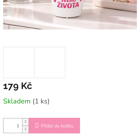
179 Kč
Měrná
Skladem
(1 ks)
cena:
Přidat do košíku