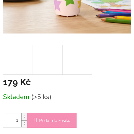
179 Kč
Měrná
Skladem
(>5 ks)
cena:
Přidat do košíku