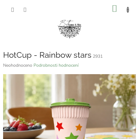
Přejít
NÁKUP
na
obsah
KOŠÍK
HotCup - Rainbow stars
2931
Průměrné
Neohodnoceno
Podrobnosti hodnocení
hodnocení
produktu
je
0,0
z
5
hvězdiček.