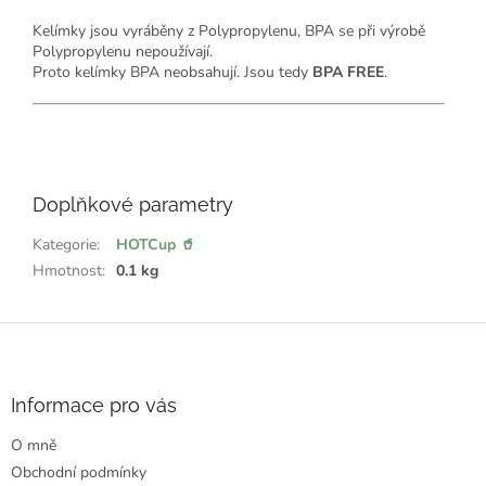
Kelímky jsou vyráběny z Polypropylenu, BPA se při výrobě
Polypropylenu nepoužívají.
Proto kelímky BPA neobsahují. Jsou tedy
BPA FREE
.
💖
ř
e
Doplňkové parametry
k
l
:
Kategorie
:
HOTCup 🥤
Hmotnost
:
0.1 kg
Z
á
p
a
Informace pro vás
t
O mně
í
Obchodní podmínky