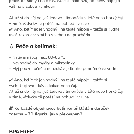
práce, do školy i na cesty. Stačí si nalít svůj oblíbený nápoj a
vzít ho s sebou kamkoliv.
Ať už si do něj naliješ ledovou limonádu v létě nebo horký čaj
v zimě, vždycky tě potěší na pohled i v ruce.
✔️ Ano, kelímek je vhodný i na teplé nápoje – takže si klidně
uvař kakao a vezmi ho s sebou na procházku!
💧
Péče o kelímek:
– Nalévej nápoj max. 80–85 °C
– Nevhodné do myčky a mikrovlnky
– Myj pouze ručně a nenechávej dlouho ponořené ve vodě
✔️ Ano, kelímek je vhodný i na teplé nápoje – takže si
vychutnej svou kávu, kakao nebo čaj.
Ať už si do něj naliješ ledovou limonádu v létě nebo horký čaj
v zimě, vždycky tě potěší na pohled i v ruce.
🎁
Ke každé objednávce kelímku přikládám dáreček
zdarma – 3D figurku jako překvapení!
BPA FREE: