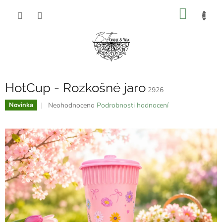
Přejít
NÁKUP
na
obsah
KOŠÍK
HotCup - Rozkošné jaro
2926
Průměrné
Neohodnoceno
Podrobnosti hodnocení
Novinka
hodnocení
produktu
je
0,0
z
5
hvězdiček.