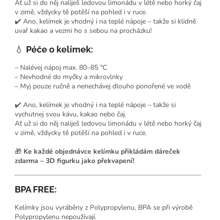
Ať už si do něj naliješ ledovou limonádu v létě nebo horký čaj
v zimě, vždycky tě potěší na pohled i v ruce.
✔️ Ano, kelímek je vhodný i na teplé nápoje – takže si klidně
uvař kakao a vezmi ho s sebou na procházku!
💧
Péče o kelímek:
– Nalévej nápoj max. 80–85 °C
– Nevhodné do myčky a mikrovlnky
– Myj pouze ručně a nenechávej dlouho ponořené ve vodě
✔️ Ano, kelímek je vhodný i na teplé nápoje – takže si
vychutnej svou kávu, kakao nebo čaj.
Ať už si do něj naliješ ledovou limonádu v létě nebo horký čaj
v zimě, vždycky tě potěší na pohled i v ruce.
🎁
Ke každé objednávce kelímku přikládám dáreček
zdarma – 3D figurku jako překvapení!
BPA FREE:
Kelímky jsou vyráběny z Polypropylenu, BPA se při výrobě
Polypropylenu nepoužívají.