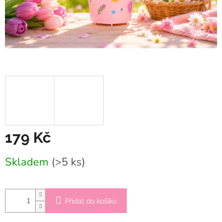
179 Kč
Měrná
Skladem
(>5 ks)
cena:
Přidat do košíku