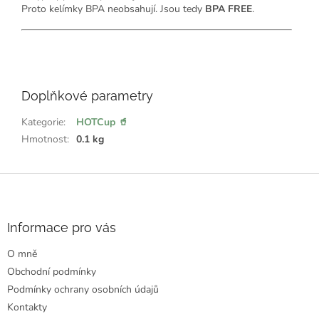
Proto kelímky BPA neobsahují. Jsou tedy
BPA FREE
.
💖
ř
e
Doplňkové parametry
k
l
:
Kategorie
:
HOTCup 🥤
Hmotnost
:
0.1 kg
Z
á
p
a
Informace pro vás
t
O mně
í
Obchodní podmínky
Podmínky ochrany osobních údajů
Kontakty