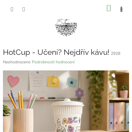
Přejít
NÁKUP
na
obsah
KOŠÍK
HotCup - Učení? Nejdřív kávu!
2928
Průměrné
Neohodnoceno
Podrobnosti hodnocení
hodnocení
produktu
je
0,0
z
5
hvězdiček.