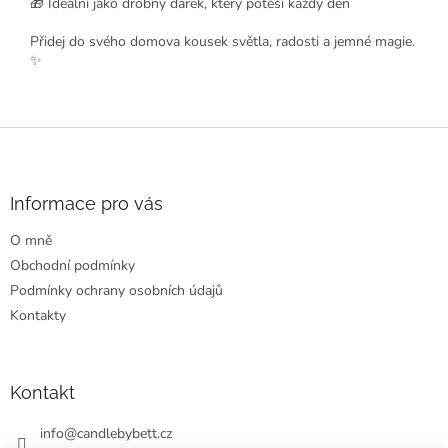
🎁 Ideální jako drobný dárek, který potěší každý den
Přidej do svého domova kousek světla, radosti a jemné magie.
✨
Z
á
p
a
Informace pro vás
t
O mně
í
Obchodní podmínky
Podmínky ochrany osobních údajů
Kontakty
Kontakt
info
@
candlebybett.cz