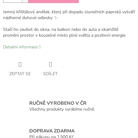
Jemný křišťálový andílek, který při dopadu slunečních paprsků vytváří
nádherné duhové odlesky. ✨
Stačí ho zavěsit do okna, na balkon nebo do auta a okamžitě
promění prostor v kouzelné místo plné světla a pozitivní energie.
Detailní informace
ZEPTAT SE
SDÍLET
RUČNĚ VYROBENO V ČR
Všechny produkty vyrábíme ručně.
DOPRAVA ZDARMA
Při nákupu na 1.500 Kč