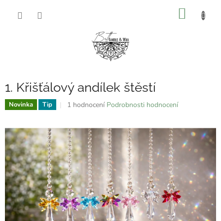
Přejít
NÁKUP
na
obsah
KOŠÍK
1. Křišťálový andílek štěstí
Průměrné
1 hodnocení
Podrobnosti hodnocení
Novinka
Tip
hodnocení
produktu
je
5,0
z
5
hvězdiček.