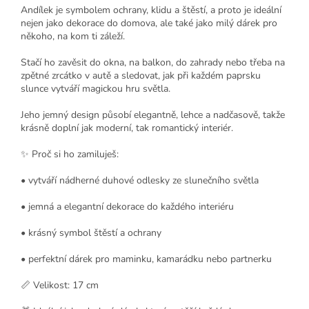
Andílek je symbolem ochrany, klidu a štěstí, a proto je ideální
nejen jako dekorace do domova, ale také jako milý dárek pro
někoho, na kom ti záleží.
Stačí ho zavěsit do okna, na balkon, do zahrady nebo třeba na
zpětné zrcátko v autě a sledovat, jak při každém paprsku
slunce vytváří magickou hru světla.
Jeho jemný design působí elegantně, lehce a nadčasově, takže
krásně doplní jak moderní, tak romantický interiér.
✨ Proč si ho zamiluješ:
• vytváří nádherné duhové odlesky ze slunečního světla
• jemná a elegantní dekorace do každého interiéru
• krásný symbol štěstí a ochrany
• perfektní dárek pro maminku, kamarádku nebo partnerku
📏 Velikost: 17 cm