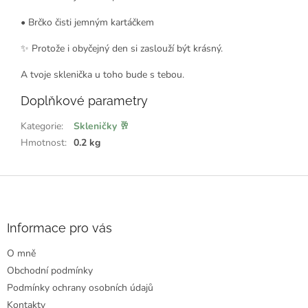
• Brčko čisti jemným kartáčkem
✨ Protože i obyčejný den si zaslouží být krásný.
A tvoje sklenička u toho bude s tebou.
Doplňkové parametry
Kategorie
:
Skleničky 🥂
Hmotnost
:
0.2 kg
Z
á
p
a
Informace pro vás
t
O mně
í
Obchodní podmínky
Podmínky ochrany osobních údajů
Kontakty