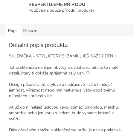
RESPEKTUJEME PŘÍRODU
Používáme pouze přírodní produkty
Popis
Diskuze
Detailní popis produktu
SKLENIČKA – STYL, KTERÝ SI ZAMILUJEŠ KAŽDÝ DEN ✨
Tahle sklenička není jen obyčejná nádoba na pití. Je to malý
detail, který ti dokáže zpříjemnit celý den. 🤍
Design působí čistě, stylově a nadčasově – ať už miluješ
jemnost, výraznost nebo minimalismus, vždy dodá tvému
nápoji ten správný vibe.
Ať už do ní naliješ ledovou kávu, domácí limonádu, matchu,
smoothie nebo jen vodu s ledem, bude vypadat krásně a
svěže.
Díky dřevěnému víčku a skleněnému brčku je nejen praktická,