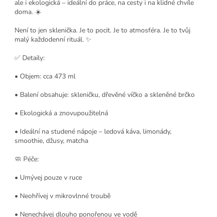
ale i ekologická – ideální do práce, na cesty i na klidné chvíle
doma. ☀️
Není to jen sklenička. Je to pocit. Je to atmosféra. Je to tvůj
malý každodenní rituál. ✨
✅ Detaily:
• Objem: cca 473 ml
• Balení obsahuje: skleničku, dřevěné víčko a skleněné brčko
• Ekologická a znovupoužitelná
• Ideální na studené nápoje – ledová káva, limonády,
smoothie, džusy, matcha
🧼 Péče:
• Umývej pouze v ruce
• Neohřívej v mikrovlnné troubě
• Nenechávej dlouho ponořenou ve vodě