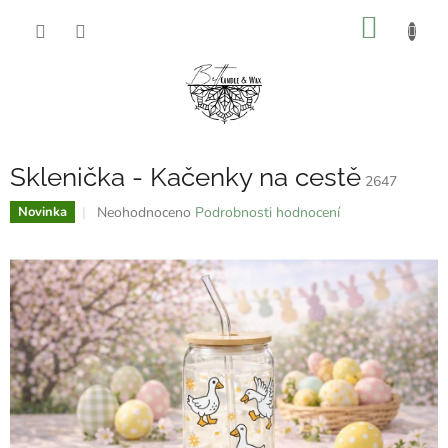
Přejít
NÁKUP
na
obsah
KOŠÍK
Sklenička - Kačenky na cestě
2647
Průměrné
Neohodnoceno
Podrobnosti hodnocení
Novinka
hodnocení
produktu
je
0,0
z
5
hvězdiček.