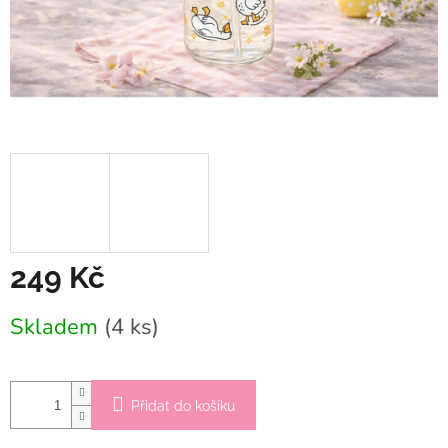
249 Kč
Měrná
Skladem
(4 ks)
cena:
Přidat do košíku