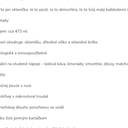
to jen sklenička. Je to pocit. Je to atmosféra. Je to tvůj malý každodenní 
taily:
jem: cca 473 ml
lení obsahuje: skleničku, dřevěné víčko a skleněné brčko
ologická a znovupoužitelná
eální na studené nápoje – ledová káva, limonády, smoothie, džusy, match
éče:
ývej pouze v ruce
ohřívej v mikrovlnné troubě
nechávej dlouho ponořenou ve vodě
čko čisti jemným kartáčkem