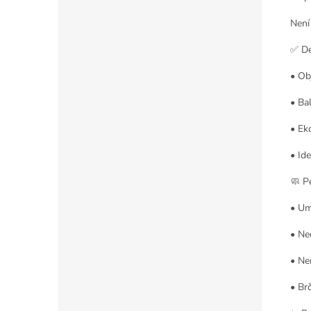
Není 
✅ De
• Ob
• Ba
• Ek
• Id
🧼 P
• Um
• Ne
• Ne
• Br