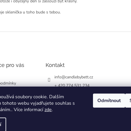
otože i obyčejný den si zaslouží být krásný.
oje sklenička u toho bude s tebou.
ce pro vás
Kontakt
info
@
candlebybett.cz
podmínky
+ 420 774 531 234
chrany osobních
bett_candle_wax
oužívá soubory cookie. Dalším
Odmítnout
 tohoto webu vyjadřujete souhlas s
váním.. Více informací
zde
.
í
zena.