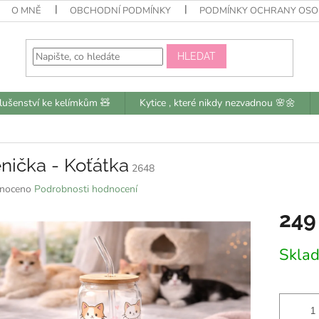
O MNĚ
OBCHODNÍ PODMÍNKY
PODMÍNKY OCHRANY OSO
HLEDAT
slušenství ke kelímkům 🧸
Kytice , které nikdy nezvadnou 🌸🌼
nička - Koťátka
2648
né
noceno
Podrobnosti hodnocení
ní
249
u
Měrná
Skla
cena:
k.