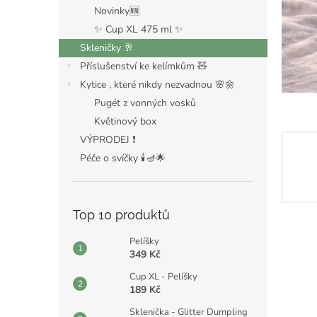
n
Novinky🆕
e
✨ Cup XL 475 ml ✨
l
Skleničky 🥂
Příslušenství ke kelímkům 🧸
Kytice , které nikdy nezvadnou 🌸🌼
Pugét z vonných vosků
Květinový box
VÝPRODEJ ❗️
Péče o svíčky 🕯️🪔🌟
Top 10 produktů
Pelíšky
349 Kč
Cup XL - Pelíšky
189 Kč
Sklenička - Glitter Dumpling