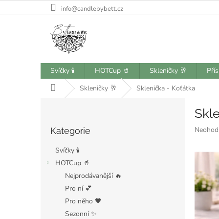
Přejít
info@candlebybett.cz
na
obsah
Svíčky 🕯️
HOTCup 🥤
Skleničky 🥂
Pří
Domů
Skleničky 🥂
Sklenička - Koťátka
P
Skle
o
Přeskočit
s
Průměr
Neohod
Kategorie
kategorie
t
hodnoce
r
produkt
Svíčky 🕯️
a
je
HOTCup 🥤
n
0,0
Nejprodávanější 🔥
z
n
5
í
Pro ní 💕
hvězdiče
p
Pro něho 🖤
a
Sezonní ✨