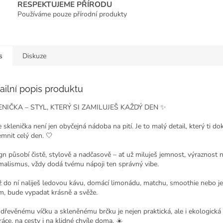
RESPEKTUJEME PŘÍRODU
Používáme pouze přírodní produkty
s
Diskuze
ailní popis produktu
ENIČKA – STYL, KTERÝ SI ZAMILUJEŠ KAŽDÝ DEN ✨
 sklenička není jen obyčejná nádoba na pití. Je to malý detail, který ti do
emnit celý den. 🤍
gn působí čistě, stylově a nadčasově – ať už miluješ jemnost, výraznost 
malismus, vždy dodá tvému nápoji ten správný vibe.
ž do ní naliješ ledovou kávu, domácí limonádu, matchu, smoothie nebo j
m, bude vypadat krásně a svěže.
 dřevěnému víčku a skleněnému brčku je nejen praktická, ale i ekologická 
áce, na cesty i na klidné chvíle doma. ☀️