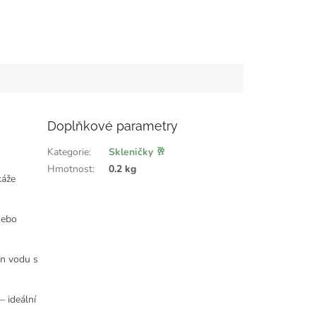
Doplňkové parametry
Kategorie
:
Skleničky 🥂
Hmotnost
:
0.2 kg
káže
nebo
en vodu s
– ideální