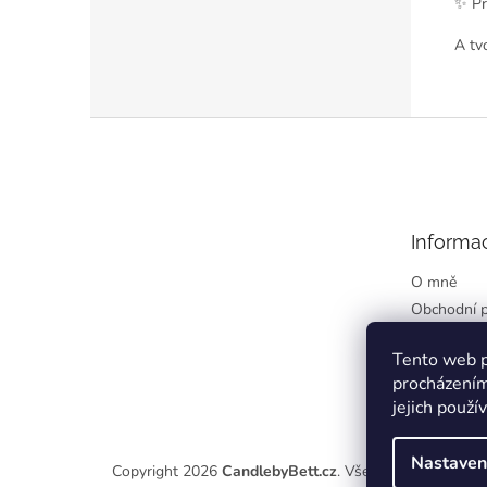
✨ Pr
A tv
Z
á
p
a
t
Informa
í
O mně
Obchodní 
Podmínky o
údajů
Tento web p
procházením
Kontakty
jejich použí
Nastaven
Copyright 2026
CandlebyBett.cz
. Všechna práva vyhra