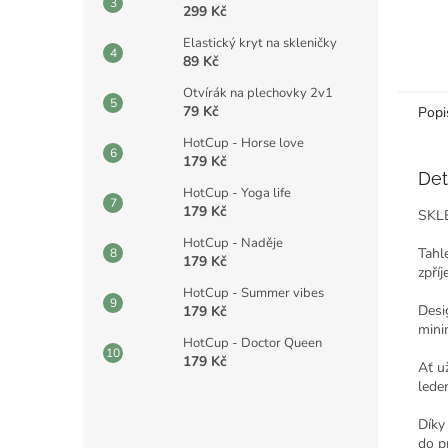
299 Kč
Elastický kryt na skleničky
89 Kč
Otvírák na plechovky 2v1
79 Kč
Popi
HotCup - Horse love
179 Kč
Det
HotCup - Yoga life
179 Kč
SKL
HotCup - Naděje
Tahle
179 Kč
zpříj
HotCup - Summer vibes
Desi
179 Kč
mini
HotCup - Doctor Queen
179 Kč
Ať u
lede
Díky
do pr