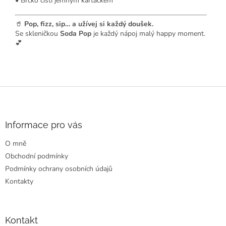
• Brčko čisti jemným kartáčkem
🥤
Pop, fizz, sip… a užívej si každý doušek.
Se skleničkou
Soda Pop
je každý nápoj malý happy moment.
💕
Z
á
p
a
Informace pro vás
t
O mně
í
Obchodní podmínky
Podmínky ochrany osobních údajů
Kontakty
Kontakt