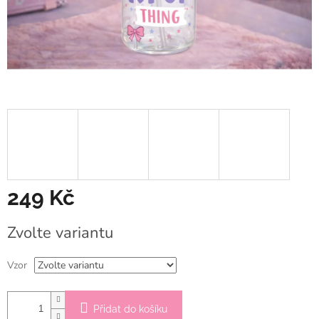
249 Kč
Měrná
Zvolte variantu
cena:
Vzor
Přidat do košíku