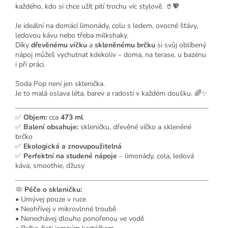
každého, kdo si chce užít pití trochu víc stylově. 🥤💖
Je ideální na domácí limonády, colu s ledem, ovocné šťávy,
ledovou kávu nebo třeba milkshaky.
Díky
dřevěnému víčku
a
skleněnému brčku
si svůj oblíbený
nápoj můžeš vychutnat kdekoliv – doma, na terase, u bazénu
i při práci.
Soda Pop není jen sklenička.
Je to malá oslava léta, barev a radosti v každém doušku. 🌈✨
✅
Objem:
cca
473 ml
✅
Balení obsahuje:
skleničku, dřevěné víčko a skleněné
brčko
✅
Ekologická a znovupoužitelná
✅
Perfektní na studené nápoje
– limonády, cola, ledová
káva, smoothie, džusy
🧼
Péče o skleničku:
• Umývej pouze v ruce
• Neohřívej v mikrovlnné troubě
• Nenechávej dlouho ponořenou ve vodě