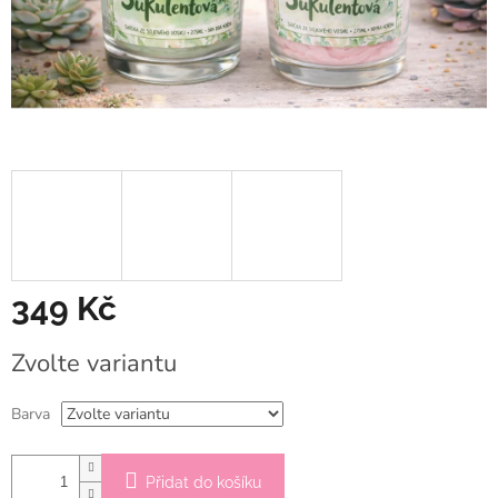
349 Kč
Měrná
Zvolte variantu
cena:
Barva
Přidat do košíku