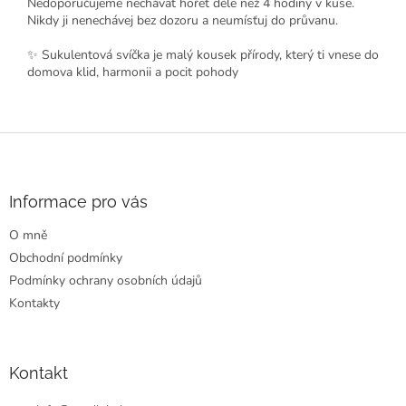
Nedoporučujeme nechávat hořet déle než 4 hodiny v kuse.
Nikdy ji nenechávej bez dozoru a neumísťuj do průvanu.
✨ Sukulentová svíčka je malý kousek přírody, který ti vnese do
domova klid, harmonii a pocit pohody
Z
á
p
a
Informace pro vás
t
O mně
í
Obchodní podmínky
Podmínky ochrany osobních údajů
Kontakty
Kontakt