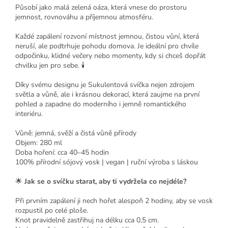
Působí jako malá zelená oáza, která vnese do prostoru
jemnost, rovnováhu a příjemnou atmosféru.
Každé zapálení rozvoní místnost jemnou, čistou vůní, která
neruší, ale podtrhuje pohodu domova. Je ideální pro chvíle
odpočinku, klidné večery nebo momenty, kdy si chceš dopřát
chvilku jen pro sebe. 🕯️
Díky svému designu je Sukulentová svíčka nejen zdrojem
světla a vůně, ale i krásnou dekorací, která zaujme na první
pohled a zapadne do moderního i jemně romantického
interiéru.
Vůně: jemná, svěží a čistá vůně přírody
Objem: 280 ml
Doba hoření: cca 40–45 hodin
100% přírodní sójový vosk | vegan | ruční výroba s láskou
🌟
Jak se o svíčku starat, aby ti vydržela co nejdéle?
Při prvním zapálení ji nech hořet alespoň 2 hodiny, aby se vosk
rozpustil po celé ploše.
Knot pravidelně zastřihuj na délku cca 0,5 cm.