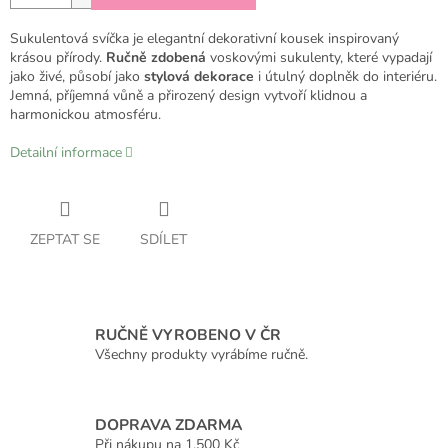
Sukulentová svíčka je elegantní dekorativní kousek inspirovaný
krásou přírody.
Ručně zdobená
voskovými sukulenty, které vypadají
jako živé, působí jako
stylová dekorace
i útulný doplněk do interiéru.
Jemná, příjemná vůně a přirozený design vytvoří klidnou a
harmonickou atmosféru.
Detailní informace
ZEPTAT SE
SDÍLET
RUČNĚ VYROBENO V ČR
Všechny produkty vyrábíme ručně.
DOPRAVA ZDARMA
Při nákupu na 1.500 Kč