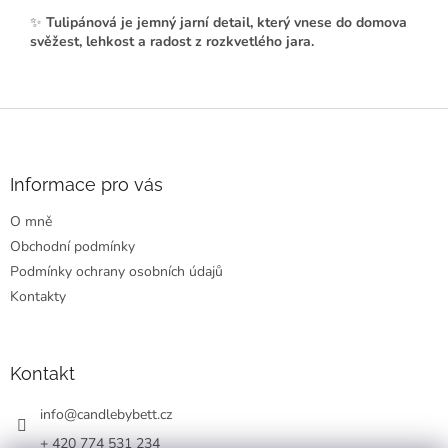
✨
Tulipánová je jemný jarní detail, který vnese do domova
svěžest, lehkost a radost z rozkvetlého jara.
Z
á
p
a
Informace pro vás
t
O mně
í
Obchodní podmínky
Podmínky ochrany osobních údajů
Kontakty
Kontakt
info
@
candlebybett.cz
+ 420 774 531 234