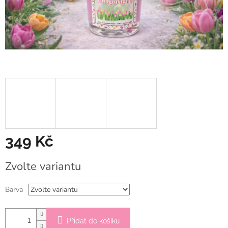
349 Kč
Měrná
Zvolte variantu
cena:
Barva
Přidat do košíku