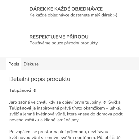
DÁREK KE KAŽDÉ OBJEDNÁVCE
Ke každé objednávce dostanete malý dárek :-)
RESPEKTUJEME PŘÍRODU
Používáme pouze přírodní produkty
Popis
Diskuze
Detailní popis produktu
Tulipánová 🌷
Jaro začíná ve chvíli, kdy se objeví první tulipány. 🌷 Svíčka
Tulipánová
je inspirovaná právě tímto okamžikem – lehká,
svěží a jemně květinová vůně, která vnese do domova pocit
nového začátku a klidné jarní nálady.
Po zapálení se prostor naplní příjemnou, nevtíravou
květinovou vůní s jemným svěžím podtónem. Působí čistě,