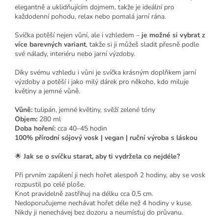
elegantně a uklidňujícím dojmem, takže je ideální pro
každodenní pohodu, relax nebo pomalá jarní rána.
Svíčka potěší nejen vůní, ale i vzhledem –
je možné si vybrat z
více barevných variant
, takže si ji můžeš sladit přesně podle
své nálady, interiéru nebo jarní výzdoby.
Díky svému vzhledu i vůni je svíčka krásným doplňkem jarní
výzdoby a potěší i jako milý dárek pro někoho, kdo miluje
květiny a jemné vůně.
Vůně:
tulipán, jemné květiny, svěží zelené tóny
Objem:
280 ml
Doba hoření:
cca 40–45 hodin
100% přírodní sójový vosk | vegan | ruční výroba s láskou
🌟
Jak se o svíčku starat, aby ti vydržela co nejdéle?
Při prvním zapálení ji nech hořet alespoň 2 hodiny, aby se vosk
rozpustil po celé ploše.
Knot pravidelně zastřihuj na délku cca 0,5 cm.
Nedoporučujeme nechávat hořet déle než 4 hodiny v kuse.
Nikdy ji nenechávej bez dozoru a neumísťuj do průvanu.