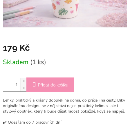
179 Kč
Měrná
Skladem
(1 ks)
cena:
Přidat do košíku
Lehký, praktický a krásný doplněk na doma, do práce i na cesty. Díky
originálnímu designu se z něj stává nejen praktický kelímek, ale i
stylový doplněk, který ti bude dělat radost pokaždé, když se napiješ.
✔️ Odesílám do 7 pracovních dní