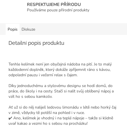
RESPEKTUJEME PŘÍRODU
Používáme pouze přírodní produkty
Popis
Diskuze
Detailní popis produktu
Tenhle kelímek není jen obyčejná nádoba na pití. Je to malý
každodenní doplněk, který dokáže zpříjemnit ráno s kávou,
odpolední pauzu i večerní relax s čajem.
Díky jednoduchému a stylovému designu se hodí domů, do
práce, do školy i na cesty. Stačí si nalít svůj oblíbený nápoj a
vzít ho s sebou kamkoliv.
Ať už si do něj naliješ ledovou limonádu v létě nebo horký čaj
v zimě, vždycky tě potěší na pohled i v ruce.
✔️ Ano, kelímek je vhodný i na teplé nápoje – takže si klidně
uvař kakao a vezmi ho s sebou na procházku!