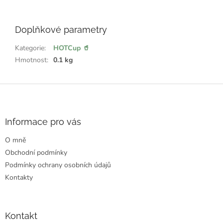
💖
ř
e
Doplňkové parametry
k
l
:
Kategorie
:
HOTCup 🥤
Hmotnost
:
0.1 kg
Z
á
p
a
Informace pro vás
t
O mně
í
Obchodní podmínky
Podmínky ochrany osobních údajů
Kontakty
Kontakt