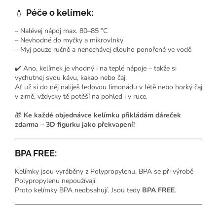
💧
Péče o kelímek:
– Nalévej nápoj max. 80–85 °C
– Nevhodné do myčky a mikrovlnky
– Myj pouze ručně a nenechávej dlouho ponořené ve vodě
✔️ Ano, kelímek je vhodný i na teplé nápoje – takže si
vychutnej svou kávu, kakao nebo čaj.
Ať už si do něj naliješ ledovou limonádu v létě nebo horký čaj
v zimě, vždycky tě potěší na pohled i v ruce.
🎁
Ke každé objednávce kelímku přikládám dáreček
zdarma – 3D figurku jako překvapení!
BPA FREE:
Kelímky jsou vyráběny z Polypropylenu, BPA se při výrobě
Polypropylenu nepoužívají.
Proto kelímky BPA neobsahují. Jsou tedy
BPA FREE
.