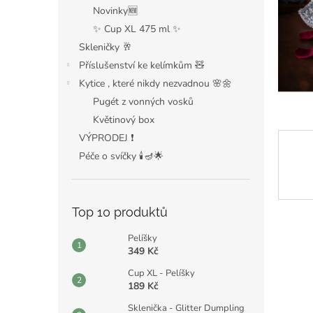
n
Novinky🆕
e
✨ Cup XL 475 ml ✨
l
Skleničky 🥂
Příslušenství ke kelímkům 🧸
Kytice , které nikdy nezvadnou 🌸🌼
Pugét z vonných vosků
Květinový box
VÝPRODEJ ❗️
Péče o svíčky 🕯️🪔🌟
Top 10 produktů
Pelíšky
349 Kč
Cup XL - Pelíšky
189 Kč
Sklenička - Glitter Dumpling