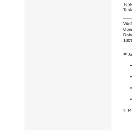
Tohle
Tohl
Vůně
Obj
Doba
100%
🌟
J
✨
M