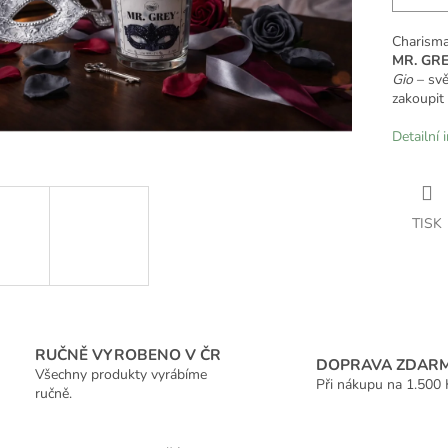
Charisma,
MR. GR
Gio
– svě
zakoupit
Detailní 
TISK
RUČNĚ VYROBENO V ČR
DOPRAVA ZDAR
Všechny produkty vyrábíme
Při nákupu na 1.500 
ručně.