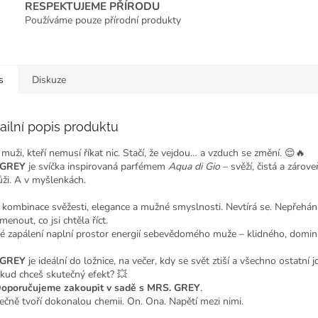
RESPEKTUJEME PŘÍRODU
Používáme pouze přírodní produkty
s
Diskuze
ailní popis produktu
 muži, kteří nemusí říkat nic. Stačí, že vejdou… a vzduch se změní. 😌🔥
 GREY
je svíčka inspirovaná parfémem
Aqua di Gio
– svěží, čistá a zárove
ůži. A v myšlenkách.
o kombinace svěžesti, elegance a mužné smyslnosti. Nevtírá se. Nepřehání 
enout, co jsi chtěla říct.
é zapálení naplní prostor energií sebevědomého muže – klidného, domina
 GREY
je ideální do ložnice, na večer, kdy se svět ztiší a všechno ostatní 
kud chceš skutečný efekt? 💥
oporučujeme zakoupit v sadě s MRS. GREY
.
ečně tvoří dokonalou chemii. On. Ona. Napětí mezi nimi.