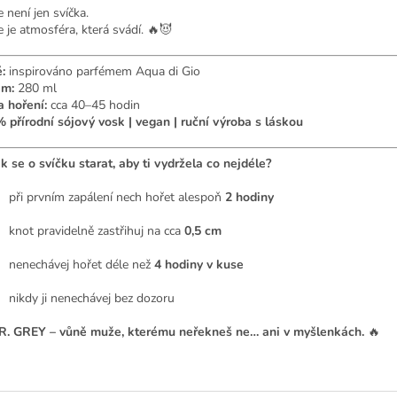
 není jen svíčka.
e je atmosféra, která svádí. 🔥😈
:
inspirováno parfémem Aqua di Gio
em:
280 ml
 hoření:
cca 40–45 hodin
 přírodní sójový vosk | vegan | ruční výroba s láskou
ak se o svíčku starat, aby ti vydržela co nejdéle?
při prvním zapálení nech hořet alespoň
2 hodiny
knot pravidelně zastřihuj na cca
0,5 cm
nenechávej hořet déle než
4 hodiny v kuse
nikdy ji nenechávej bez dozoru
R. GREY – vůně muže, kterému neřekneš ne… ani v myšlenkách.
🔥