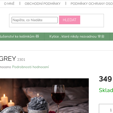
O MNĚ
OBCHODNÍ PODMÍNKY
PODMÍNKY OCHRANY OSO
HLEDAT
slušenství ke kelímkům 🧸
Kytice , které nikdy nezvadnou 🌸🌼
GREY
2301
né
noceno
Podrobnosti hodnocení
ní
349
u
Měrná
Skla
cena:
k.