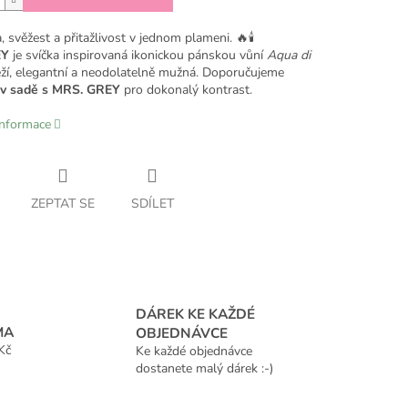
 svěžest a přitažlivost v jednom plameni. 🔥🕯️
EY
je svíčka inspirovaná ikonickou pánskou vůní
Aqua di
ží, elegantní a neodolatelně mužná. Doporučujeme
v sadě s MRS. GREY
pro dokonalý kontrast.
informace
ZEPTAT SE
SDÍLET
DÁREK KE KAŽDÉ
MA
OBJEDNÁVCE
Kč
Ke každé objednávce
dostanete malý dárek :-)