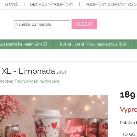
O MNĚ
OBCHODNÍ PODMÍNKY
PODMÍNKY OCHRANY OSO
HLEDAT
slušenství ke kelímkům 🧸
Kytice , které nikdy nezvadnou 🌸🌼
 XL - Limonáda
2454
né
noceno
Podrobnosti hodnocení
ní
189
u
Měrná
Vypr
cena:
k.
Položka 
TO GO! k