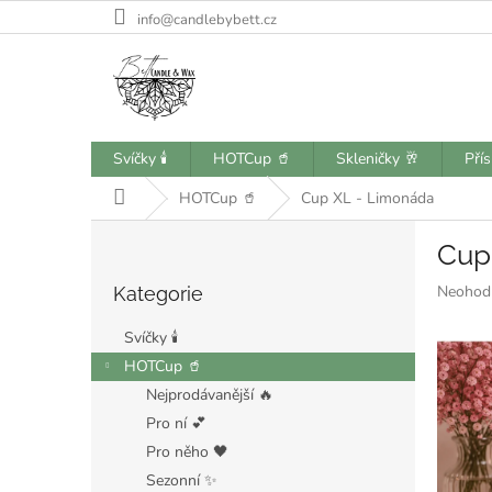
Přejít
info@candlebybett.cz
na
obsah
Svíčky 🕯️
HOTCup 🥤
Skleničky 🥂
Pří
Domů
HOTCup 🥤
Cup XL - Limonáda
P
Cup
o
Přeskočit
s
Průměr
Neohod
Kategorie
kategorie
t
hodnoce
r
produkt
Svíčky 🕯️
a
je
HOTCup 🥤
n
0,0
Nejprodávanější 🔥
z
n
5
í
Pro ní 💕
hvězdiče
p
Pro něho 🖤
a
Sezonní ✨