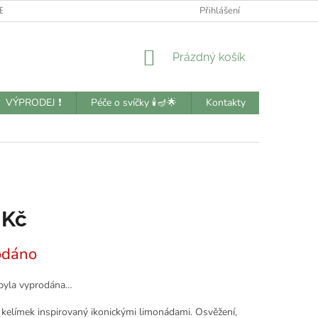
BNÍCH ÚDAJŮ
KONTAKTY
Přihlášení
NÁKUPNÍ
Prázdný košík
KOŠÍK
VÝPRODEJ ❗️
Péče o svíčky 🕯️🪔🌟
Kontakty
 Kč
odáno
byla vyprodána…
elímek inspirovaný ikonickými limonádami. Osvěžení,