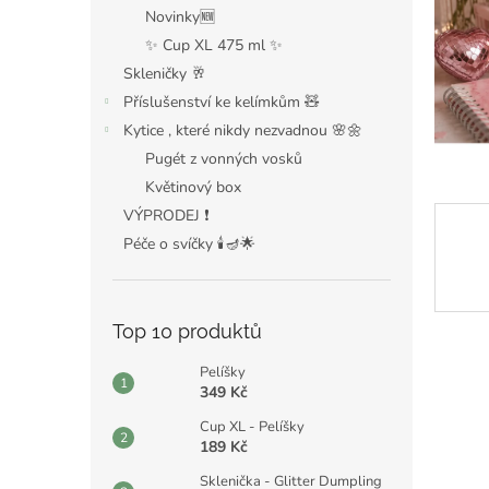
n
Novinky🆕
e
✨ Cup XL 475 ml ✨
l
Skleničky 🥂
Příslušenství ke kelímkům 🧸
Kytice , které nikdy nezvadnou 🌸🌼
Pugét z vonných vosků
Květinový box
VÝPRODEJ ❗️
Péče o svíčky 🕯️🪔🌟
Top 10 produktů
Pelíšky
349 Kč
Cup XL - Pelíšky
189 Kč
Sklenička - Glitter Dumpling