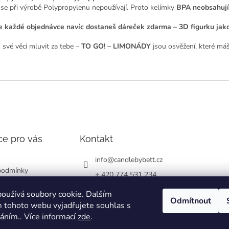
se při výrobě Polypropylenu nepoužívají. Proto kelímky
BPA neobsahují
e každé objednávce navíc dostaneš dáreček zdarma – 3D figurku jako
 své věci mluvit za tebe –
TO GO! – LIMONÁDY
jsou osvěžení, které máš
ce pro vás
Kontakt
info
@
candlebybett.cz
podmínky
+ 420 774 531 234
chrany osobních
bett_candle_wax
oužívá soubory cookie. Dalším
Odmítnout
 tohoto webu vyjadřujete souhlas s
váním.. Více informací
zde
.