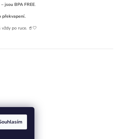
 – jsou BPA FREE
.
 překvapení.
 vždy po ruce. 🥤🤍
Souhlasím