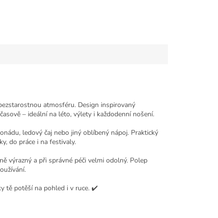
a bezstarostnou atmosféru. Design inspirovaný
asově – ideální na léto, výlety i každodenní nošení.
monádu, ledový čaj nebo jiný oblíbený nápoj. Praktický
, do práce i na festivaly.
evně výrazný a při správné péči velmi odolný. Polep
oužívání.
ky tě potěší na pohled i v ruce. ✔️