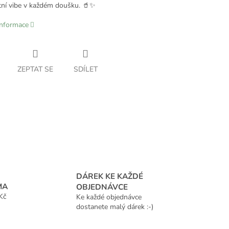
etní vibe v každém doušku. 🥤✨
informace
ZEPTAT SE
SDÍLET
DÁREK KE KAŽDÉ
MA
OBJEDNÁVCE
Kč
Ke každé objednávce
dostanete malý dárek :-)