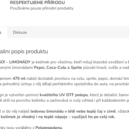
RESPEKTUJEME PŘÍRODU
Používáme pouze přírodní produkty
s
Diskuze
ailní popis produktu
GO! – LIMONÁDY
je kelímek pro všechny, kteří milují klasické osvěžení 
benými limonádami
Pepsi, Coca-Cola a Sprite
působí hravě, svěže a nadč
bjemem
475 ml
nabízí dostatek prostoru na colu, sprite, pepsi, domácí li
 a pohodlný úchop z něj dělají perfektního společníka do auta, na procházky
gn je vytvořen pomocí
kvalitního UV DTF polepu
, který je detailní, bar
ě drží na povrchu kelímku a zachovává si svůj vzhled i při každodenním p
 si do něj naliješ
ledovou limonádu v létě nebo teplý čaj v zimě
, vždyc
 kelímek je vhodný i na teplé nápoje – využiješ ho po celý rok.
mky jsou vyráběny z
Polypropylenu
.