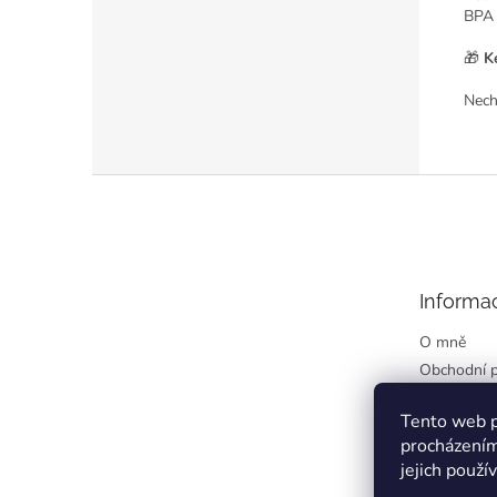
BPA 
🎁
K
Nech
C
h
a
Z
t
G
á
P
T
p
ř
a
e
k
t
Informa
í
O mně
Obchodní 
Podmínky o
údajů
Tento web p
procházením
Kontakty
jejich použí