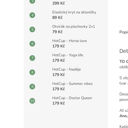
299 Kč
Elastický kryt na skleničky
89 Kč
Otvírák na plechovky 2v1
79 Kč
Popi
HotCup - Horse love
179 Kč
Det
HotCup - Yoga life
179 Kč
TO 
oblí
HotCup - Naděje
179 Kč
S o
tvar
HotCup - Summer vibes
179 Kč
Desi
HotCup - Doctor Queen
pevn
179 Kč
Ať už
Ano,
Kelí