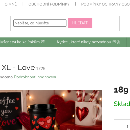
O MNĚ
OBCHODNÍ PODMÍNKY
PODMÍNKY OCHRANY OSO
HLEDAT
slušenství ke kelímkům 🧸
Kytice , které nikdy nezvadnou 🌸🌼
 XL - Love
1725
né
noceno
Podrobnosti hodnocení
ní
189
u
Měrná
Skla
cena:
k.