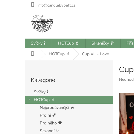
Přejít
info@candlebybett.cz
na
obsah
Svíčky 🕯️
HOTCup 🥤
Skleničky 🥂
Pří
Domů
HOTCup 🥤
Cup XL - Love
P
Cup
o
Přeskočit
s
Průměr
Neohod
Kategorie
kategorie
t
hodnoce
r
produkt
Svíčky 🕯️
a
je
HOTCup 🥤
n
0,0
Nejprodávanější 🔥
z
n
5
í
Pro ní 💕
hvězdiče
p
Pro něho 🖤
a
Sezonní ✨