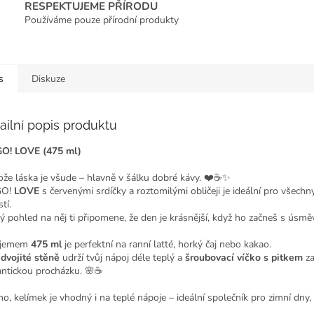
RESPEKTUJEME PŘÍRODU
Používáme pouze přírodní produkty
s
Diskuze
ailní popis produktu
O! LOVE (475 ml)
ože láska je všude – hlavně v šálku dobré kávy. ❤️☕✨
GO!
LOVE
s červenými srdíčky a roztomilými obličeji je ideální pro všechn
tí.
ý pohled na něj ti připomene, že den je krásnější, když ho začneš s úsm
bjemem
475 ml
je perfektní na ranní latté, horký čaj nebo kakao.
y
dvojité stěně
udrží tvůj nápoj déle teplý a
šroubovací víčko s pitkem
za
ntickou procházku. 🌸☕
no, kelímek je vhodný i na teplé nápoje – ideální společník pro zimní dny,