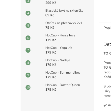
299 Kč
Elastický kryt na skleničky
89 Kč
Otvírák na plechovky 2v1
79 Kč
Popi
HotCup - Horse love
179 Kč
Det
HotCup - Yoga life
179 Kč
C
TO G
h
a
HotCup - Naděje
t
Prot
179 Kč
G
TO 
P
T
rados
HotCup - Summer vibes
ř
Každ
179 Kč
e
k
l
HotCup - Doctor Queen
S o
:
179 Kč
Dík
roma
✔️ A