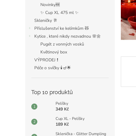
n
Novinky🆕
e
✨ Cup XL 475 ml ✨
l
Skleničky 🥂
Příslušenství ke kelímkům 🧸
Kytice , které nikdy nezvadnou 🌸🌼
Pugét z vonných vosků
Květinový box
VÝPRODEJ ❗️
Péče o svíčky 🕯️🪔🌟
Top 10 produktů
Pelíšky
349 Kč
Cup XL - Pelíšky
189 Kč
Sklenička - Glitter Dumpling