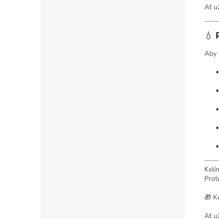
Ať u
💧
Aby 
Kelí
Prot
🎁 K
Ať u