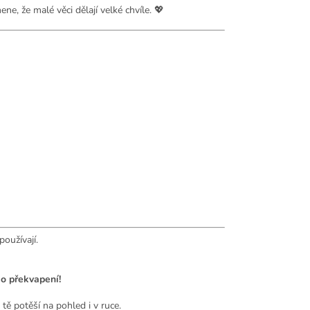
ne, že malé věci dělají velké chvíle. 💖
oužívají.
o překvapení!
tě potěší na pohled i v ruce.