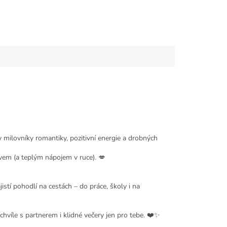
y milovníky romantiky, pozitivní energie a drobných
ěvem (a teplým nápojem v ruce). 💋
jistí pohodlí na cestách – do práce, školy i na
 chvíle s partnerem i klidné večery jen pro tebe. ❤️✨