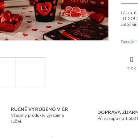
Láska, ú
TO GO!
chtějí ší
Detailní 
TISK
RUČNĚ VYROBENO V ČR
DOPRAVA ZDAR
Všechny produkty vyrábíme
Při nákupu na 1.500 
ručně.