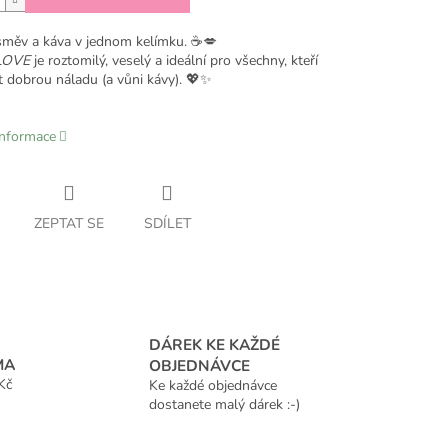
směv a káva v jednom kelímku. ☕💋
LOVE
je roztomilý, veselý a ideální pro všechny, kteří
řit dobrou náladu (a vůni kávy). 💖✨
informace
ZEPTAT SE
SDÍLET
DÁREK KE KAŽDÉ
MA
OBJEDNÁVCE
Kč
Ke každé objednávce
dostanete malý dárek :-)