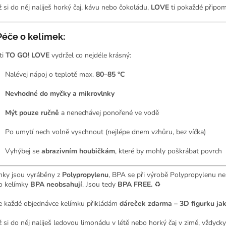
ž si do něj naliješ horký čaj, kávu nebo čokoládu,
LOVE
ti pokaždé připome
Péče o kelímek:
ti
TO GO! LOVE
vydržel co nejdéle krásný:
Nalévej nápoj o teplotě max.
80–85 °C
Nevhodné do myčky a mikrovlnky
Mýt pouze ručně
a nenechávej ponořené ve vodě
Po umytí nech volně vyschnout (nejlépe dnem vzhůru, bez víčka)
Vyhýbej se
abrazivním houbičkám
, které by mohly poškrábat povrch
mky jsou vyráběny z
Polypropylenu
, BPA se při výrobě Polypropylenu nep
o kelímky
BPA neobsahují
. Jsou tedy
BPA FREE.
♻️
e každé objednávce kelímku přikládám
dáreček zdarma – 3D figurku jak
ž si do něj naliješ ledovou limonádu v létě nebo horký čaj v zimě, vždycky 