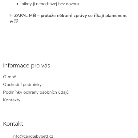
nikdy ji nenechávej bez dozoru
✨
ZAPAL MĚ! – protože některé zprávy se říkají plamenem.
🔥😈
Z
á
p
a
Informace pro vás
t
O mně
í
Obchodní podmínky
Podmínky ochrany osobních údajů
Kontakty
Kontakt
info
@
candlebybett.cz