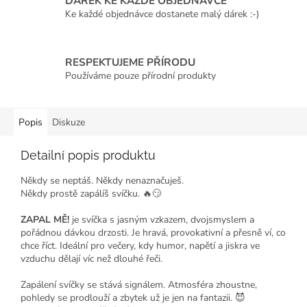
DÁREK KE KAŽDÉ OBJEDNÁVCE
Ke každé objednávce dostanete malý dárek :-)
RESPEKTUJEME PŘÍRODU
Používáme pouze přírodní produkty
Popis
Diskuze
Detailní popis produktu
Někdy se neptáš. Někdy nenaznačuješ.
Někdy prostě zapálíš svíčku. 🔥😏
ZAPAL MĚ!
je svíčka s jasným vzkazem, dvojsmyslem a
pořádnou dávkou drzosti. Je hravá, provokativní a přesně ví, co
chce říct. Ideální pro večery, kdy humor, napětí a jiskra ve
vzduchu dělají víc než dlouhé řeči.
Zapálení svíčky se stává signálem. Atmosféra zhoustne,
pohledy se prodlouží a zbytek už je jen na fantazii. 😈