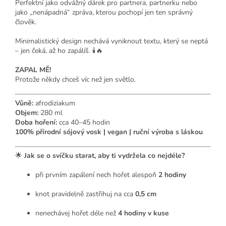
Perfektní jako odvážný dárek pro partnera, partnerku nebo
jako „nenápadná“ zpráva, kterou pochopí jen ten správný
člověk.
Minimalistický design nechává vyniknout textu, který se neptá
– jen čeká, až ho zapálíš. 🕯️🔥
ZAPAL MĚ!
Protože někdy chceš víc než jen světlo.
Vůně:
afrodiziakum
Objem:
280 ml
Doba hoření:
cca 40–45 hodin
100% přírodní sójový vosk | vegan | ruční výroba s láskou
🌟
Jak se o svíčku starat, aby ti vydržela co nejdéle?
při prvním zapálení nech hořet alespoň
2 hodiny
knot pravidelně zastřihuj na cca
0,5 cm
nenechávej hořet déle než
4 hodiny v kuse