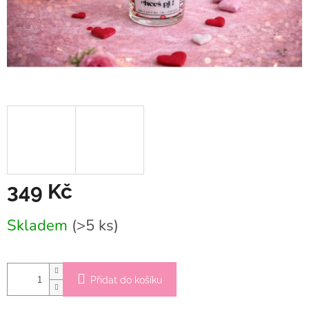
349 Kč
Měrná
Skladem
(>5 ks)
cena:
Přidat do košíku